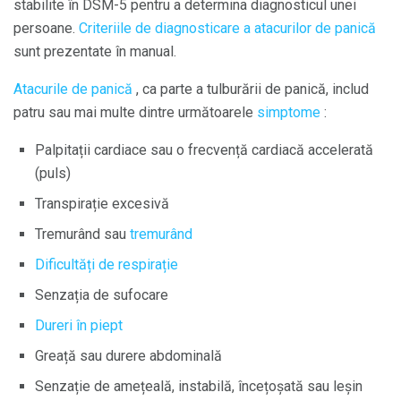
stabilite în DSM-5 pentru a determina diagnosticul unei
persoane.
Criteriile de diagnosticare a atacurilor de panică
sunt prezentate în manual.
Atacurile de panică
, ca parte a tulburării de panică, includ
patru sau mai multe dintre următoarele
simptome
:
Palpitații cardiace sau o frecvență cardiacă accelerată
(puls)
Transpirație excesivă
Tremurând sau
tremurând
Dificultăți de respirație
Senzația de sufocare
Dureri în piept
Greață sau durere abdominală
Senzație de amețeală, instabilă, încețoșată sau leșin