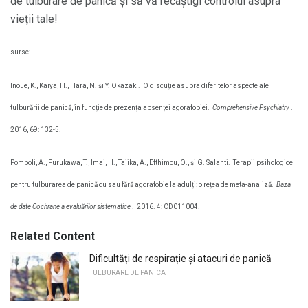
de tulburare de panică și să vă recâștigi controlul asupra
vieții tale!
surse:
Inoue, K., Kaiya, H., Hara, N. și Y. Okazaki.
O discuție asupra diferitelor aspecte ale
tulburării de panică, în funcție de prezența absenței agorafobiei.
Comprehensive Psychiatry
.
2016, 69: 132-5.
Pompoli, A., Furukawa, T., Imai, H., Tajika, A., Efthimou, O., și G. Salanti.
Terapii psihologice
pentru tulburarea de panică cu sau fără agorafobie la adulți: o rețea de meta-analiză.
Baza
de date Cochrane a evaluărilor sistematice
.
2016. 4: CD011004.
Related Content
Dificultăți de respirație și atacuri de panică
TULBURARE DE PANICA