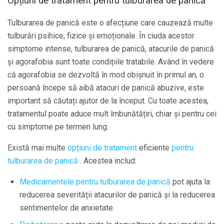
Opțiuni de tratament pentru tulburarea de panică
Tulburarea de panică este o afecțiune care cauzează multe
tulburări psihice, fizice și emoționale. În ciuda acestor
simptome intense, tulburarea de panică, atacurile de panică
și agorafobia sunt toate condițiile tratabile. Având în vedere
că agorafobia se dezvoltă în mod obișnuit în primul an, o
persoană începe să aibă atacuri de panică abuzive, este
important să căutați ajutor de la început. Cu toate acestea,
tratamentul poate aduce mult îmbunătățiri, chiar și pentru cei
cu simptome pe termen lung.
Există mai multe
opțiuni de tratament
eficiente
pentru
tulburarea de panică
. Acestea includ:
Medicamentele pentru tulburarea de panică
pot ajuta la
reducerea severității atacurilor de panică și la reducerea
sentimentelor de anxietate.