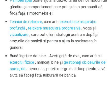
Psihoterapia
poate ajuta la dezvoltarea de noi moduri de
gândire și comportament care pot ajuta o persoană să
facă față simptomelor ei
Tehnici de relaxare,
cum ar fi
exerciții de respirație
profundă
,
relaxare musculară progresivă
, yoga și
vizualizare
, care pot oferi strategii pentru a depăși
atacurile de panică și pentru a ajuta la anxietatea în
general.
Bună îngrijire de sine - Aveți grijă de dvs., cum ar fi cu
exerciții fizice
, mâncați bine și
gestionați obiceiurile de
somn, de
asemenea, puteți merge mult timp pentru a vă
ajuta să faceți față tulburării de panică.