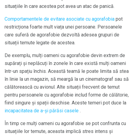
situațiile în care acestea pot avea un atac de panică.
Comportamentele de evitare asociate cu agorafobia
pot
restricționa foarte mult viața unei persoane. Persoanele
care suferă de agorafobie dezvoltă adesea grupuri de
situații temute legate de acestea.
De exemplu, mulți oameni cu agorafobie devin extrem de
supărați și neplăcuți în zonele în care există mulți oameni
într-un spațiu închis. Această teamă le poate limita să stea
în linie la un magazin, să meargă la un cinematograf sau să
călătorească cu avionul. Alte situații frecvent de temut
pentru persoanele cu agorafobie includ forme de călătorie,
fiind singure și spații deschise. Aceste temeri pot duce la
incapacitatea de a-și părăsi casele
.
În timp ce mulți oameni cu agorafobie se pot confrunta cu
situațiile lor temute, aceasta implică stres intens și