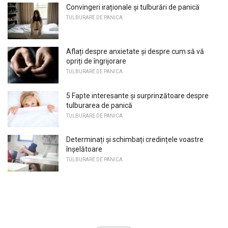
Convingeri iraționale și tulburări de panică
TULBURARE DE PANICA
Aflați despre anxietate și despre cum să vă
opriți de îngrijorare
TULBURARE DE PANICA
5 Fapte interesante și surprinzătoare despre
tulburarea de panică
TULBURARE DE PANICA
Determinați și schimbați credințele voastre
înșelătoare
TULBURARE DE PANICA