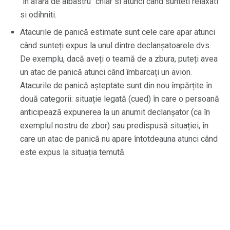
"in afara de albastru" chiar si atunci cand sunteti relaxati
si odihniti.
Atacurile de panică estimate sunt cele care apar atunci
când sunteți expus la unul dintre declanșatoarele dvs.
De exemplu, dacă aveți o teamă de a zbura, puteți avea
un atac de panică atunci când îmbarcați un avion.
Atacurile de panică așteptate sunt din nou împărțite în
două categorii: situație legată (cued) în care o persoană
anticipează expunerea la un anumit declanșator (ca în
exemplul nostru de zbor) sau predispusă situației, în
care un atac de panică nu apare întotdeauna atunci când
este expus la situația temută.