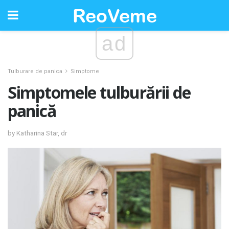
ad
Tulburare de panica
Simptome
Simptomele tulburării de
panică
by Katharina Star, dr