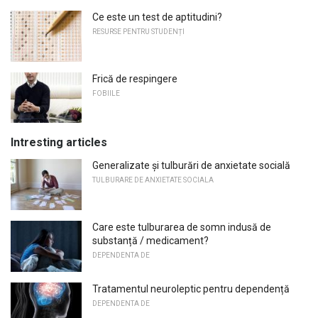
Ce este un test de aptitudini?
RESURSE PENTRU STUDENȚI
Frică de respingere
FOBIILE
Intresting articles
Generalizate și tulburări de anxietate socială
TULBURARE DE ANXIETATE SOCIALA
Care este tulburarea de somn indusă de
substanță / medicament?
DEPENDENTA DE
Tratamentul neuroleptic pentru dependență
DEPENDENTA DE