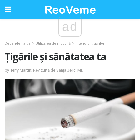
ad
Dependenta de
Utilizarea de nicotină
Interiorul țigărilor
Țigările și sănătatea ta
by Terry Martin; Revizuită de Sanja Jelic, MD