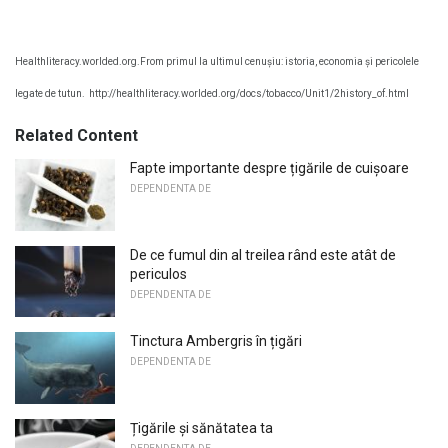
Healthliteracy.worlded.org.From primul la ultimul cenușiu: istoria, economia și pericolele
legate de tutun.
http://healthliteracy.worlded.org/docs/tobacco/Unit1/2history_of.html
Related Content
Fapte importante despre țigările de cuișoare
DEPENDENTA DE
De ce fumul din al treilea rând este atât de
periculos
DEPENDENTA DE
Tinctura Ambergris în țigări
DEPENDENTA DE
Țigările și sănătatea ta