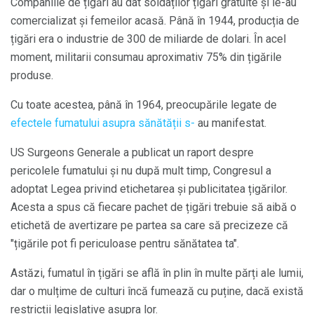
Companiile de țigări au dat soldaților țigări gratuite și le-au
comercializat și femeilor acasă. Până în 1944, producția de
țigări era o industrie de 300 de miliarde de dolari. În acel
moment, militarii consumau aproximativ 75% din țigările
produse.
Cu toate acestea, până în 1964, preocupările legate de
efectele fumatului asupra sănătății s-
au manifestat.
US Surgeons Generale a publicat un raport despre
pericolele fumatului și nu după mult timp, Congresul a
adoptat Legea privind etichetarea și publicitatea țigărilor.
Acesta a spus că fiecare pachet de țigări trebuie să aibă o
etichetă de avertizare pe partea sa care să precizeze că
"țigările pot fi periculoase pentru sănătatea ta".
Astăzi, fumatul în țigări se află în plin în multe părți ale lumii,
dar o mulțime de culturi încă fumează cu puține, dacă există
restricții legislative asupra lor.