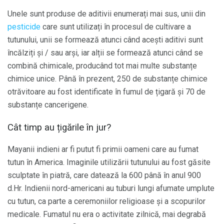
Unele sunt produse de aditivii enumerați mai sus, unii din
pesticide
care sunt utilizați în procesul de cultivare a
tutunului, unii se formează atunci când acești aditivi sunt
încălziți și / sau arși, iar alții se formează atunci când se
combină chimicale, producând tot mai multe substanțe
chimice unice. Până în prezent, 250 de substanțe chimice
otrăvitoare au fost identificate în fumul de țigară și 70 de
substanțe cancerigene.
Cât timp au țigările în jur?
Mayanii indieni ar fi putut fi primii oameni care au fumat
tutun în America. Imaginile utilizării tutunului au fost găsite
sculptate în piatră, care datează la 600 până în anul 900
d.Hr. Indienii nord-americani au tuburi lungi afumate umplute
cu tutun, ca parte a ceremoniilor religioase și a scopurilor
medicale. Fumatul nu era o activitate zilnică, mai degrabă