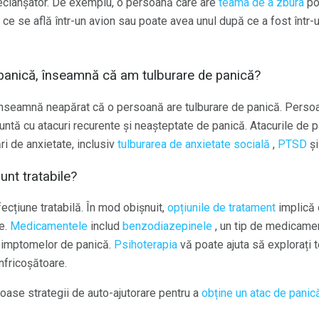
eclanșator. De exemplu, o persoană care are
teama de a zbura
po
 ce se află într-un avion sau poate avea unul după ce a fost într
panică, înseamnă că am tulburare de panică?
înseamnă neapărat că o persoană are tulburare de panică. Perso
untă cu atacuri recurente și neașteptate de panică. Atacurile de
ări de anxietate, inclusiv
tulburarea de anxietate socială
,
PTSD
ș
unt tratabile?
ecțiune tratabilă. În mod obișnuit,
opțiunile de tratament
implică 
e.
Medicamentele
includ
benzodiazepinele
, un tip de medicamen
 simptomelor de panică.
Psihoterapia
vă poate ajuta să explorați t
înfricoșătoare.
ase strategii de auto-ajutorare pentru a
obține un atac de panic