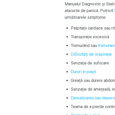
Manualul Diagnostic și Statis
atacurile de panică. Potrivit
următoarele simptome:
Palpitații cardiace sau r
Transpirație excesivă
Tremurând sau
tremurân
Dificultăți de respirație
Senzația de sufocare
Dureri în piept
Greață sau durere abdom
Senzație de amețeală, in
Derealizarea sau depers
Teama de a pierde contr