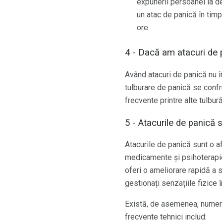
expunerii persoanei la d
un atac de panică în timp
ore.
4 - Dacă am atacuri de 
Având atacuri de panică nu 
tulburare de panică se confr
frecvente printre alte tulbur
5 - Atacurile de panică s
Atacurile de panică sunt o af
medicamente și psihoterapi
oferi o ameliorare rapidă a
gestionați senzațiile fizice 
Există, de asemenea, numero
frecvente tehnici includ: