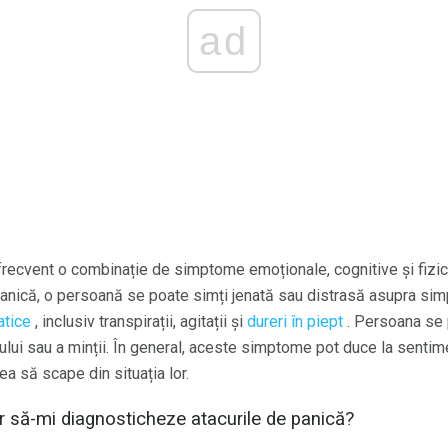
ad
 frecvent o combinație de simptome emoționale, cognitive și fizi
panică, o persoană se poate simți jenată sau distrasă asupra si
tice
, inclusiv transpirații, agitații și
dureri în piept
. Persoana se 
ului sau a minții. În general, aceste simptome pot duce la sentim
a să scape din situația lor.
 să-mi diagnosticheze atacurile de panică?