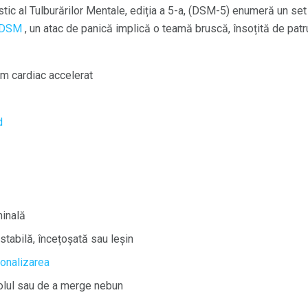
tic al Tulburărilor Mentale, ediția a 5-a, (DSM-5) enumeră un set d
DSM
, un atac de panică implică o teamă bruscă, însoțită de patr
itm cardiac accelerat
d
inală
stabilă, încețoșată sau leșin
onalizarea
olul sau de a merge nebun