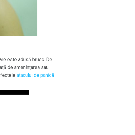
care este adusă brusc. De
față de amenințarea sau
efectele
atacului de panică