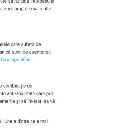
ate să nu aibă întotdeauna
-un zbor timp de mai multe
anele care suferă de
 panică sunt, de asemenea,
i
fobii specifice
.
o combinație de
te anti-anxietate care pot
emerile și să învățați să vă
ă
. Unele dintre cele mai