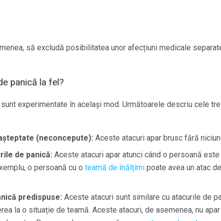
menea, să excludă posibilitatea unor afecțiuni medicale separate
de panică la fel?
 sunt experimentate în același mod. Următoarele descriu cele trei
eașteptate (neconcepute):
Aceste atacuri apar brusc fără niciun 
rile de panică:
Aceste atacuri apar atunci când o persoană este
exemplu, o persoană cu o
teamă de înălțimi
poate avea un atac de 
panică predispuse:
Aceste atacuri sunt similare cu atacurile de pa
ea la o situație de teamă. Aceste atacuri, de asemenea, nu apa