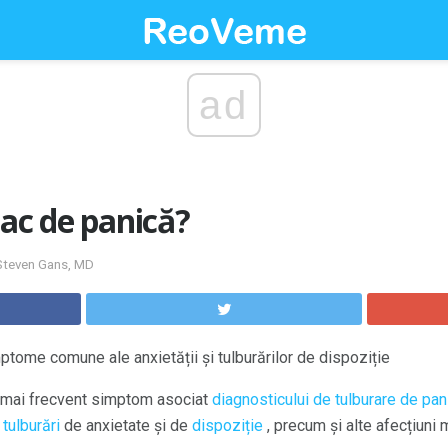
ad
tac de panică?
e Steven Gans, MD
ptome comune ale anxietății și tulburărilor de dispoziție
l mai frecvent simptom asociat
diagnosticului de tulburare de pan
e
tulburări
de anxietate și de
dispoziție
, precum și alte afecțiuni 