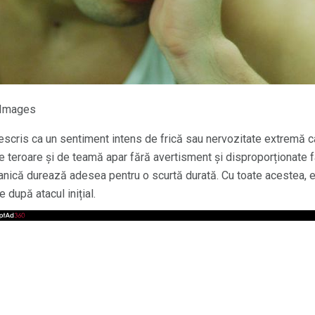
y Images
descris ca un sentiment intens de frică sau nervozitate extremă 
e teroare și de teamă apar fără avertisment și disproporționate 
 panică durează adesea pentru o scurtă durată. Cu toate acestea, 
 după atacul inițial.