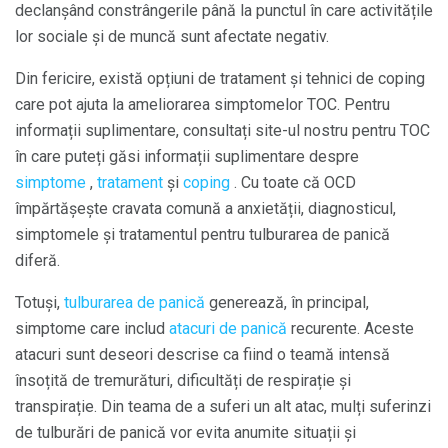
declanșând constrângerile până la punctul în care activitățile
lor sociale și de muncă sunt afectate negativ.
Din fericire, există opțiuni de tratament și tehnici de coping
care pot ajuta la ameliorarea simptomelor TOC. Pentru
informații suplimentare, consultați site-ul nostru pentru TOC
în care puteți găsi informații suplimentare despre
simptome
,
tratament
și
coping
. Cu toate că OCD
împărtășește cravata comună a anxietății, diagnosticul,
simptomele și tratamentul pentru tulburarea de panică
diferă.
Totuși,
tulburarea de panică
generează, în principal,
simptome care includ
atacuri de panică
recurente. Aceste
atacuri sunt deseori descrise ca fiind o teamă intensă
însoțită de tremurături, dificultăți de respirație și
transpirație. Din teama de a suferi un alt atac, mulți suferinzi
de tulburări de panică vor evita anumite situații și