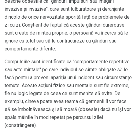
descrie obsesiile ca "gânduri, impulsuri sau imagini
invazive și invazive", care sunt tulburatoare și deranjante
dincolo de orice nervozitate sporită față de problemele de
zi cu zi. Conștient de faptul că aceste gânduri dureroase
sunt create de mintea proprie, o persoană va încerca să le
ignore cu totul sau să le contracareze cu gânduri sau
comportamente diferite.
Compulsiile sunt identificate ca "comportamente repetitive
sau acte mintale" pe care individul se simte obligate să le
facă pentru a preveni apariția unui incident sau circumstanțe
temute. Aceste acțiuni fizice sau mentale sunt fie extreme,
fie nu logic legate de ceea ce sunt menite să evite. De
exemplu, cineva poate avea teama că germenii îi vor face
să se îmbolnăvească și să moară (obsesie) dacă nu își vor
spăla mâinile în mod repetat pe parcursul zilei
(constrângere).