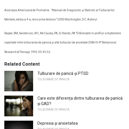
Asociația Americană de Psihiatrie.
"Manual de Diagnostic și Statistic al Tulburărilor
Mentale, ediția a 4-a, revizuirea textului" 2000 Washington, DC: Autorul.
Rapee, RM, Sanderson, WC, McCauley, PA, Di Nardo, PA "Diferențele în profilul simptomelor
raportate între tulburarea de panică și alte tulburări de anxietate DSM-III-R" Behavioral
Research & Therapy 1992 30: 45-52.
Related Content
Tulburare de panică și PTSD
TULBURARE DE PANICA
Care este diferența dintre tulburarea de panică
și GAD?
TULBURARE DE PANICA
Depresia și anxietatea