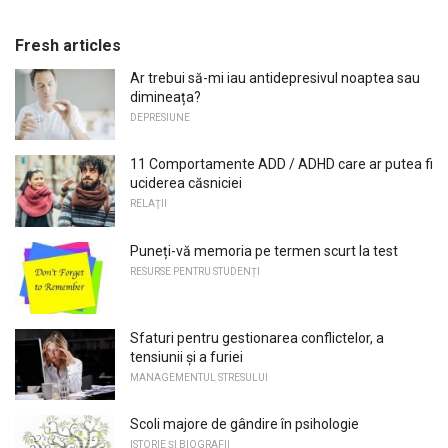
Fresh articles
Ar trebui să-mi iau antidepresivul noaptea sau
dimineața?
DEPRESIUNE
11 Comportamente ADD / ADHD care ar putea fi
uciderea căsniciei
RELAŢII
Puneți-vă memoria pe termen scurt la test
RESURSE PENTRU STUDENȚI
Sfaturi pentru gestionarea conflictelor, a
tensiunii și a furiei
MANAGEMENTUL STRESULUI
Scoli majore de gândire în psihologie
ISTORIE ȘI BIOGRAFII