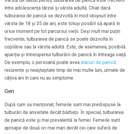
Vârsta de debut pentru tulburarea de panică este frecvent
între adolescența târzie și vârsta adultă. Chiar dacă
tulburarea de panică se dezvoltă în mod obișnuit între
vârsta de 18 și 35 de ani, este totuși posibil să apară în
orice moment pe tot parcursul vieții. Deși mult mai puțin
frecvente, tulburarea de panică se poate dezvolta în
copilărie sau la vârsta adultă. Este, de asemenea, posibilă
apariția și întreruperea tulburării de panică în întreaga viață.
De exemplu, o persoană poate avea
atacuri de panică
recurente și neașteptate timp de mai multe luni, urmate de
câțiva ani în care nu au simptome.
Gen
După cum sa menționat, femeile sunt mai predispuse la
tulburări de anxietate decât bărbații. În special, tulburarea
de panică este și mai prevalentă la femei. Femeile sunt
aproape de două ori mai mari decât cei care suferă de