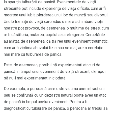
la apariția tulburării de panică. Evenimentele de viață
stresante pot include experiențe de viață dificile, cum ar fi
moartea unui iubit, pierderea unui loc de muncă sau divorțul.
Unele tranziții de viață care aduc o mare schimbare vieții
noastre pot provoca, de asemenea, o mulțime de stres, cum
ar fi căsătoria, mutarea, copilul sau retragerea. Cercetările
au arătat, de asemenea, că trăirea unui eveniment traumatic,
cum ar fi victima abuzului fizic sau sexual, are o corelație
mai mare cu tulburarea de panică.
Este, de asemenea, posibil să experimentați atacuri de
panică în timpul unui eveniment de viață stresant, dar apoi
să nu-i mai experimentați niciodată.
De exemplu, o persoană care este victima unei infracțiuni
sau se confruntă cu un dezastru natural poate avea un atac
de panică în timpul acelui eveniment. Pentru a fi
diagnosticat cu tulburare de panică, o persoană ar trebui să