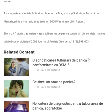
surse:
Asociația Americană de Psihiatrie.
"Manual de Diagnostic și Statistic al Tulburărilor
Mentale, ediția a 4-a, revizuirea textului" 2000 Washington, DC: Autorul.
Sheikh, JI "Istoria traumei pe viață și tulburarea de panică: constatări din sondajul național
privind comorbiditatea" 2002 Journal of Anxiety Disorders, 16 (6), 599-603.
Related Content
Diagnosticarea tulburării de panică În
conformitate cu DSM-5
TULBURARE DE PANICA
Ce simți un atac de panică?
TULBURARE DE PANICA
Noi criterii de diagnostic pentru tulburarea de
panică, agorafobie