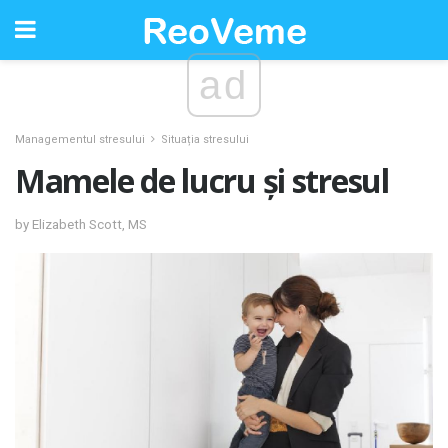
ad
Managementul stresului
Situația stresului
Mamele de lucru și stresul
by Elizabeth Scott, MS