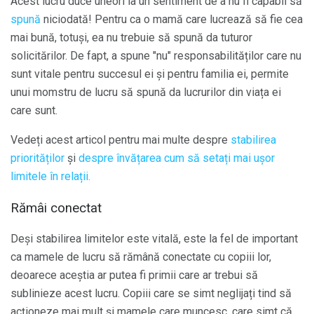
Acest lucru duce uneori la un sentiment de a nu fi capabil să
spună
niciodată! Pentru ca o mamă care lucrează să fie cea
mai bună, totuși, ea nu trebuie să spună da tuturor
solicitărilor. De fapt, a spune "nu" responsabilităților care nu
sunt vitale pentru succesul ei și pentru familia ei, permite
unui momstru de lucru să spună da lucrurilor din viața ei
care sunt.
Vedeți acest articol pentru mai multe despre
stabilirea
priorităților
și
despre învățarea cum să setați mai ușor
limitele în relații.
Rămâi conectat
Deși stabilirea limitelor este vitală, este la fel de important
ca mamele de lucru să rămână conectate cu copiii lor,
deoarece aceștia ar putea fi primii care ar trebui să
sublinieze acest lucru. Copiii care se simt neglijați tind să
acționeze mai mult și mamele care muncesc, care simt că