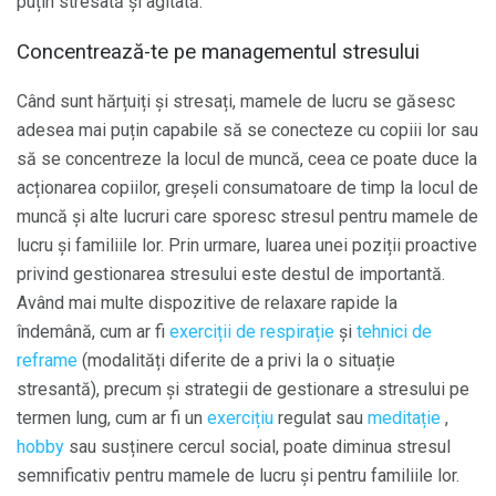
puțin stresată și agitată.
Concentrează-te pe managementul stresului
Când sunt hărțuiți și stresați, mamele de lucru se găsesc
adesea mai puțin capabile să se conecteze cu copiii lor sau
să se concentreze la locul de muncă, ceea ce poate duce la
acționarea copiilor, greșeli consumatoare de timp la locul de
muncă și alte lucruri care sporesc stresul pentru mamele de
lucru și familiile lor. Prin urmare, luarea unei poziții proactive
privind gestionarea stresului este destul de importantă.
Având mai multe dispozitive de relaxare rapide la
îndemână, cum ar fi
exerciții de respirație
și
tehnici de
reframe
(modalități diferite de a privi la o situație
stresantă), precum și strategii de gestionare a stresului pe
termen lung, cum ar fi un
exercițiu
regulat sau
meditație
,
hobby
sau susținere cercul social, poate diminua stresul
semnificativ pentru mamele de lucru și pentru familiile lor.