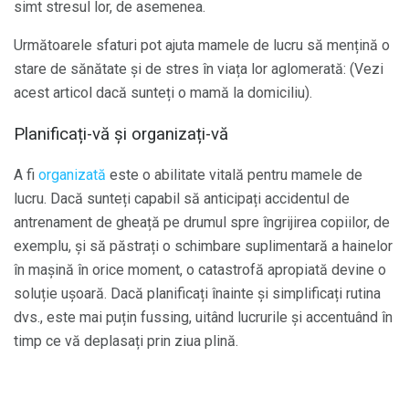
simt stresul lor, de asemenea.
Următoarele sfaturi pot ajuta mamele de lucru să mențină o
stare de sănătate și de stres în viața lor aglomerată: (Vezi
acest articol dacă sunteți o mamă la domiciliu).
Planificați-vă și organizați-vă
A fi
organizată
este o abilitate vitală pentru mamele de
lucru. Dacă sunteți capabil să anticipați accidentul de
antrenament de gheață pe drumul spre îngrijirea copiilor, de
exemplu, și să păstrați o schimbare suplimentară a hainelor
în mașină în orice moment, o catastrofă apropiată devine o
soluție ușoară. Dacă planificați înainte și simplificați rutina
dvs., este mai puțin fussing, uitând lucrurile și accentuând în
timp ce vă deplasați prin ziua plină.