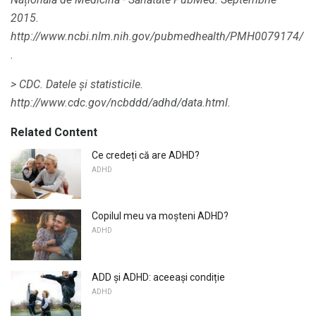
2015.
http://www.ncbi.nlm.nih.gov/pubmedhealth/PMH0079174/
.
> CDC.
Datele și statisticile.
http://www.cdc.gov/ncbddd/adhd/data.html.
Related Content
Ce credeți că are ADHD?
ADHD
Copilul meu va moșteni ADHD?
ADHD
ADD și ADHD: aceeași condiție
ADHD