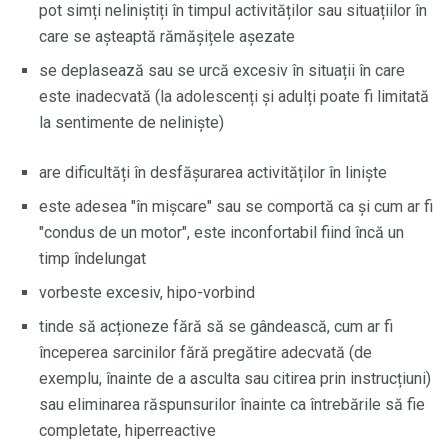
pot simți neliniștiți în timpul activităților sau situațiilor în
care se așteaptă rămășițele așezate
se deplasează sau se urcă excesiv în situații în care
este inadecvată (la adolescenți și adulți poate fi limitată
la sentimente de neliniște)
are dificultăți în desfășurarea activităților în liniște
este adesea "în mișcare" sau se comportă ca și cum ar fi
"condus de un motor", este inconfortabil fiind încă un
timp îndelungat
vorbeste excesiv, hipo-vorbind
tinde să acționeze fără să se gândească, cum ar fi
începerea sarcinilor fără pregătire adecvată (de
exemplu, înainte de a asculta sau citirea prin instrucțiuni)
sau eliminarea răspunsurilor înainte ca întrebările să fie
completate, hiperreactive