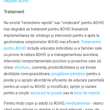
cauzele ADHD
.
Tratament
Nu există "remediere rapidă" sau "vindecare" pentru ADHD;
mai degrabă un tratament pentru ADHD înseamnă
implementarea de strategii și intervenții pentru a ajuta la
gestionarea simptomelor ADHD mai eficient.
Tratamentul
pentru ADHD
include educația individului și a familiei sale
cu privire la natura ADHD și a managementului acesteia;
intervenții comportamentale pozitive și proactive care să
ofere
structura
, coerența, predictibilitatea și să învețe
abilitățile corespunzătoare;
pregătirea părinților
pentru a
preda și a sprijini abordările eficiente de educare parentală
pentru un copil cu ADHD; și modificări, sprijin și cazare
pentru a crește
succesul la școală
sau la
locul de muncă
.
Pentru mulți copii și adulți cu ADHD,
medicamentul
- atunci
când este utilizat cu atenție și în mod adecvat - este, de