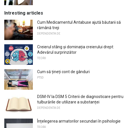
Intresting articles
Cum Medicamentul Antabuse ajută băutarii să
rămână treji
DEPENDENTA DE
Creierul stâng și dominația creierului drept:
Adevărul surprinzător
TEORII
Cum să țineți cont de gânduri
PTSD
DSM-IV la DSM 5 Criterii de diagnosticare pentru
tulburările de utilizare a substanței
DEPENDENTA DE
Înțelegerea armatorilor secundari în psihologie
TEORII