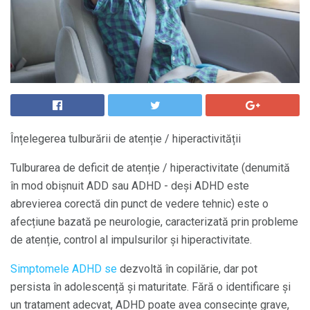
Înțelegerea tulburării de atenție / hiperactivității
Tulburarea de deficit de atenție / hiperactivitate (denumită
în mod obișnuit ADD sau ADHD - deși ADHD este
abrevierea corectă din punct de vedere tehnic) este o
afecțiune bazată pe neurologie, caracterizată prin probleme
de atenție, control al impulsurilor și hiperactivitate.
Simptomele ADHD se
dezvoltă în copilărie, dar pot
persista în adolescență și maturitate. Fără o identificare și
un tratament adecvat, ADHD poate avea consecințe grave,