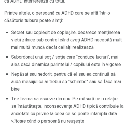
că ADHD interferează cu totul.
Printre altele, o persoană cu ADHD care se află într-o
căsătorie tulbure poate simți:
Secret sau copleșit de copleșire, deoarece menținerea
vieții zilnice sub control când aveți ADHD necesită mult
mai multă muncă decât ceilalți realizează
Subordonat unui soț / soție care "conduce lucruri", mai
ales dacă dinamica părintelui / copilului este în vigoare
Nepăsat sau nedorit, pentru că el sau ea continuă să
audă mesajul că ar trebui să "schimbe" sau să facă mai
bine
Ti-e teama sa esueze din nou. Pe măsură ce o relație
se înrăutățește, inconsecvența ADHD tipică contribuie la
anxietate cu privire la ceea ce se poate întâmpla data
viitoare
când o persoană nu reușește