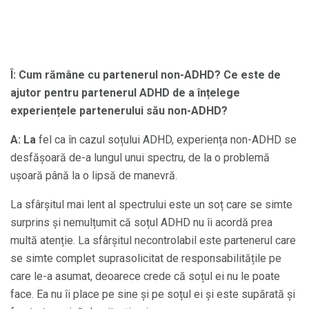
Î: Cum rămâne cu partenerul non-ADHD?
Ce este de
ajutor pentru partenerul ADHD de a înțelege
experiențele partenerului său non-ADHD?
A: La
fel ca în cazul soțului ADHD, experiența non-ADHD se
desfășoară de-a lungul unui spectru, de la o problemă
ușoară până la o lipsă de manevră.
La sfârșitul mai lent al spectrului este un soț care se simte
surprins și nemulțumit că soțul ADHD nu îi acordă prea
multă atenție. La sfârșitul necontrolabil este partenerul care
se simte complet suprasolicitat de responsabilitățile pe
care le-a asumat, deoarece crede că soțul ei nu le poate
face. Ea nu îi place pe sine și pe soțul ei și este supărată și