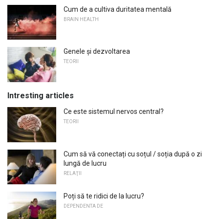
Cum de a cultiva duritatea mentală
BRAIN HEALTH
Genele și dezvoltarea
TEORII
Intresting articles
Ce este sistemul nervos central?
TEORII
Cum să vă conectați cu soțul / soția după o zi
lungă de lucru
RELAŢII
Poți să te ridici de la lucru?
DEPENDENTA DE