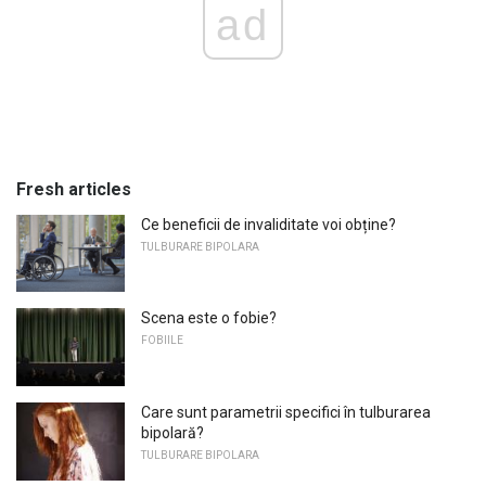
ad
Fresh articles
Ce beneficii de invaliditate voi obține?
TULBURARE BIPOLARA
Scena este o fobie?
FOBIILE
Care sunt parametrii specifici în tulburarea
bipolară?
TULBURARE BIPOLARA