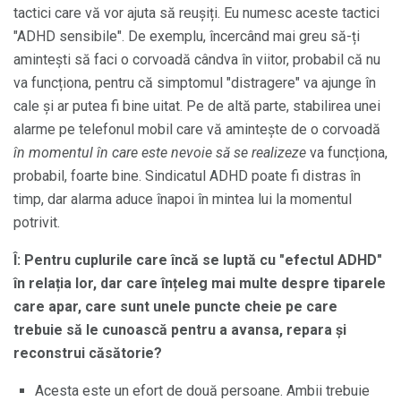
tactici care vă vor ajuta să reușiți. Eu numesc aceste tactici
"ADHD sensibile". De exemplu, încercând mai greu să-ți
amintești să faci o corvoadă cândva în viitor, probabil că nu
va funcționa, pentru că simptomul "distragere" va ajunge în
cale și ar putea fi bine uitat. Pe de altă parte, stabilirea unei
alarme pe telefonul mobil care vă amintește de o corvoadă
în momentul în care este nevoie să se realizeze
va funcționa,
probabil, foarte bine. Sindicatul ADHD poate fi distras în
timp, dar alarma aduce înapoi în mintea lui la momentul
potrivit.
Î: Pentru cuplurile care încă se luptă cu "efectul ADHD"
în relația lor, dar care înțeleg mai multe despre tiparele
care apar, care sunt unele puncte cheie pe care
trebuie să le cunoască pentru a avansa, repara și
reconstrui căsătorie?
Acesta este un efort de două persoane. Ambii trebuie