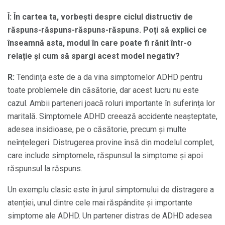
Î: În cartea ta, vorbești despre ciclul distructiv de
răspuns-răspuns-răspuns-răspuns.
Poți să explici ce
înseamnă asta, modul în care poate fi rănit într-o
relație și cum să spargi acest model negativ?
R:
Tendința este de a da vina simptomelor ADHD pentru
toate problemele din căsătorie, dar acest lucru nu este
cazul. Ambii parteneri joacă roluri importante în suferința lor
maritală. Simptomele ADHD creează accidente neașteptate,
adesea insidioase, pe o căsătorie, precum și multe
neînțelegeri. Distrugerea provine însă din modelul complet,
care include simptomele, răspunsul la simptome și apoi
răspunsul la răspuns.
Un exemplu clasic este în jurul simptomului de distragere a
atenției, unul dintre cele mai răspândite și importante
simptome ale ADHD. Un partener distras de ADHD adesea