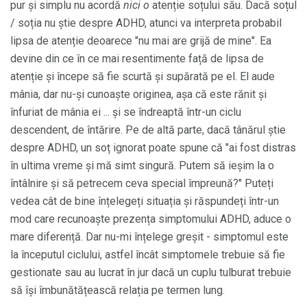
pur și simplu nu acordă
nici o
atenție soțului său. Dacă soțul
/ soția nu știe despre ADHD, atunci va interpreta probabil
lipsa de atenție deoarece "nu mai are grijă de mine". Ea
devine din ce în ce mai resentimente față de lipsa de
atenție și începe să fie scurtă și supărată pe el. El aude
mânia, dar nu-și cunoaște originea, așa că este rănit și
înfuriat de mânia ei ... și se îndreaptă într-un ciclu
descendent, de întărire. Pe de altă parte, dacă tânărul știe
despre ADHD, un soț ignorat poate spune că "ai fost distras
în ultima vreme și mă simt singură. Putem să ieșim la o
întâlnire și să petrecem ceva special împreună?" Puteți
vedea cât de bine înțelegeți situația și răspundeți într-un
mod care recunoaște prezența simptomului ADHD, aduce o
mare diferență. Dar nu-mi înțelege greșit - simptomul este
la începutul ciclului, astfel încât simptomele trebuie să fie
gestionate sau au lucrat în jur dacă un cuplu tulburat trebuie
să își îmbunătățească relația pe termen lung.