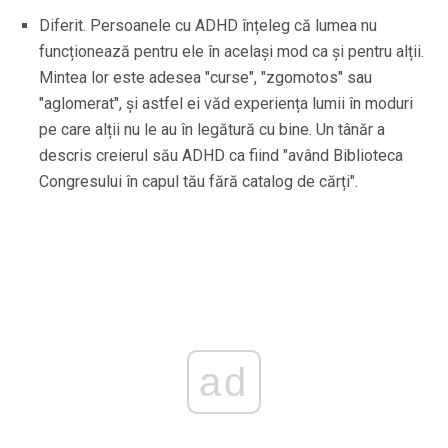
Diferit. Persoanele cu ADHD înțeleg că lumea nu
funcționează pentru ele în același mod ca și pentru alții.
Mintea lor este adesea "curse", "zgomotos" sau
"aglomerat", și astfel ei văd experiența lumii în moduri
pe care alții nu le au în legătură cu bine. Un tânăr a
descris creierul său ADHD ca fiind "având Biblioteca
Congresului în capul tău fără catalog de cărți".
ad