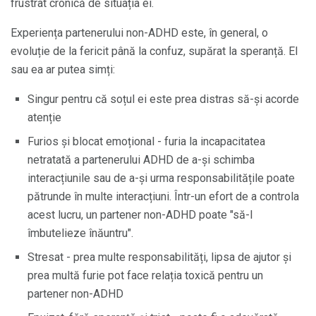
frustrat cronică de situația ei.
Experiența partenerului non-ADHD este, în general, o
evoluție de la fericit până la confuz, supărat la speranță. El
sau ea ar putea simți:
Singur pentru că soțul ei este prea distras să-și acorde
atenție
Furios și blocat emoțional - furia la incapacitatea
netratată a partenerului ADHD de a-și schimba
interacțiunile sau de a-și urma responsabilitățile poate
pătrunde în multe interacțiuni. Într-un efort de a controla
acest lucru, un partener non-ADHD poate "să-l
îmbutelieze înăuntru".
Stresat - prea multe responsabilități, lipsa de ajutor și
prea multă furie pot face relația toxică pentru un
partener non-ADHD