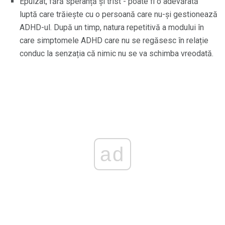
Epuizat, fără speranță și trist - poate fi o adevărată
luptă care trăiește cu o persoană care nu-și gestionează
ADHD-ul. După un timp, natura repetitivă a modului în
care simptomele ADHD care nu se regăsesc în relație
conduc la senzația că nimic nu se va schimba vreodată.
ad