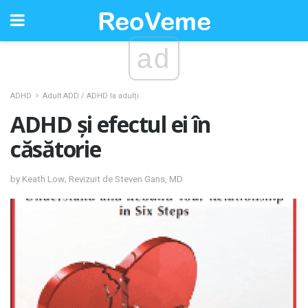
ad
ADHD
Adult ADD / ADHD la adulți
ADHD și efectul ei în
căsătorie
by Keath Low; Revizuit de Steven Gans, MD