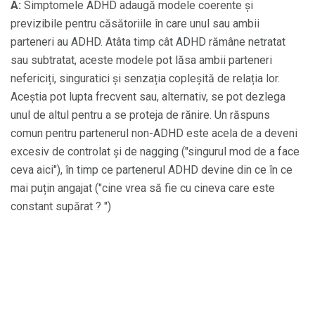
A:
Simptomele ADHD adaugă modele coerente și
previzibile pentru căsătoriile în care unul sau ambii
parteneri au ADHD. Atâta timp cât ADHD rămâne netratat
sau subtratat, aceste modele pot lăsa ambii parteneri
nefericiți, singuratici și senzația copleșită de relația lor.
Aceștia pot lupta frecvent sau, alternativ, se pot dezlega
unul de altul pentru a se proteja de rănire. Un răspuns
comun pentru partenerul non-ADHD este acela de a deveni
excesiv de controlat și de nagging ("singurul mod de a face
ceva aici"), în timp ce partenerul ADHD devine din ce în ce
mai puțin angajat ("cine vrea să fie cu cineva care este
constant supărat ? ")