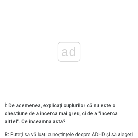
ad
Î: De asemenea, explicați cuplurilor că nu este o
chestiune de a încerca mai greu, ci de a "încerca
altfel".
Ce inseamna asta?
R:
Puteți să vă luați cunoștințele despre ADHD și să alegeți