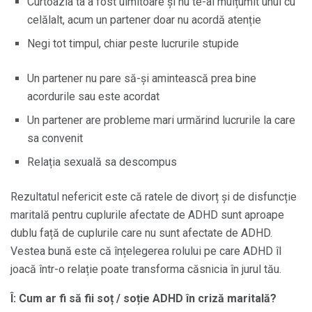
Curtoazia ta a fost uimitoare și nu te-ai mulțumit unul cu
celălalt, acum un partener doar nu acordă atenție
Negi tot timpul, chiar peste lucrurile stupide
Un partener nu pare să-și amintească prea bine
acordurile sau este acordat
Un partener are probleme mari urmărind lucrurile la care
sa convenit
Relația sexuală sa descompus
Rezultatul nefericit este că ratele de divorț și de disfuncție
maritală pentru cuplurile afectate de ADHD sunt aproape
dublu față de cuplurile care nu sunt afectate de ADHD.
Vestea bună este că înțelegerea rolului pe care ADHD îl
joacă într-o relație poate transforma căsnicia în jurul tău.
Î: Cum ar fi să fii soț / soție ADHD în criză maritală?