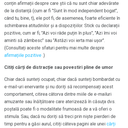
conțin afirmații despre care știi că nu sunt chiar adevărate
de la distanță (cum ar fi "Sunt în mod independent bogat",
când tu, bine, t), ele pot fi, de asemenea, foarte eficiente în
schimbarea atitudinilor și a dispozițiilor. Stick cu declarații
pozitive, cum ar fi, "Azi voi râde puțin în plus", "Azi îmi voi
aminti să zâmbesc" sau "Astăzi voi ierta mai ușor".
(Consultați aceste sfaturi pentru mai multe despre
afirmațiile pozitive
.)
Citiți cărți de distracție sau povestiri pline de umor
Chiar dacă sunteți ocupat, chiar dacă sunteți bombardat cu
e-mail-uri enervante și nu doriți să recompensați acest
comportament, citirea câtorva dintre miile de e-mailuri
amuzante sau înălțătoare care aterizează în căsuța dvs.
poștală poate fi o modalitate frumoasă de a vă oferi o
stimula. Sau, dacă nu doriți să treci prin niște pierderi de
timp pentru a găsi aurul, citiți câteva pagini ale unei
cărți