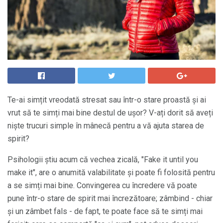
Te-ai simțit vreodată stresat sau într-o stare proastă și ai
vrut să te simți mai bine destul de ușor? V-ați dorit să aveți
niște trucuri simple în mânecă pentru a vă ajuta starea de
spirit?
Psihologii știu acum că vechea zicală, "Fake it until you
make it", are o anumită valabilitate și poate fi folosită pentru
a se simți mai bine. Convingerea cu încredere vă poate
pune într-o stare de spirit mai încrezătoare; zâmbind - chiar
și un zâmbet fals - de fapt, te poate face să te simți mai