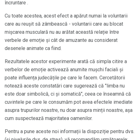
încruntare .
Cu toate acestea, acest efect a apărut numai la voluntarii
care au reușit să zâmbească - voluntarii care au blocat
mișcarea musculară nu au arătat această relație între
verbele de emoție și cât de amuzante au considerat
desenele animate ca fiind.
Rezultatele acestor experimente arată că simpla citire a
verbelor de emoție activează anumite mușchi faciali și
poate influența judecățile pe care le facem. Cercetătorii
notează aceste constatări care sugerează că "limba nu
este doar simbolică, ci și somatică", ceea ce înseamnă că
cuvintele pe care le consumăm pot avea efectele imediate
asupra trupurilor noastre, nu doar asupra minții noastre, așa
cum suspectează majoritatea oamenilor.
Pentru a pune aceste noi informații la dispoziție pentru dvs.
(și nivelurile dvs. de stres), vă recomandăm următoarele: