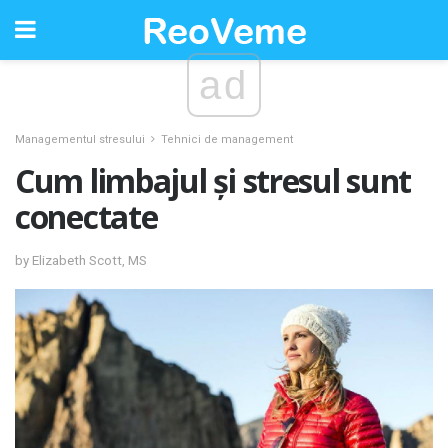
ad
Managementul stresului
Tehnici de management
Cum limbajul și stresul sunt
conectate
by Elizabeth Scott, MS