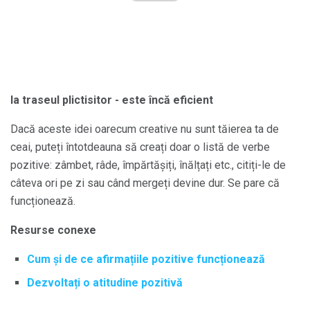
Ia traseul plictisitor - este încă eficient
Dacă aceste idei oarecum creative nu sunt tăierea ta de
ceai, puteți întotdeauna să creați doar o listă de verbe
pozitive: zâmbet, râde, împărtășiți, înălțați etc., citiți-le de
câteva ori pe zi sau când mergeți devine dur. Se pare că
funcționează.
Resurse conexe
Cum și de ce afirmațiile pozitive funcționează
Dezvoltați o atitudine pozitivă