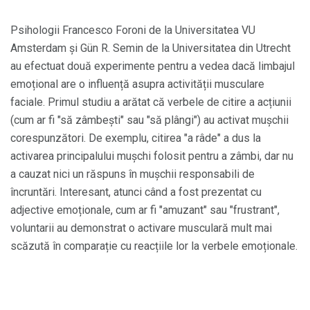
Psihologii Francesco Foroni de la Universitatea VU
Amsterdam și Gün R. Semin de la Universitatea din Utrecht
au efectuat două experimente pentru a vedea dacă limbajul
emoțional are o influență asupra activității musculare
faciale. Primul studiu a arătat că verbele de citire a acțiunii
(cum ar fi "să zâmbești" sau "să plângi") au activat mușchii
corespunzători. De exemplu, citirea "a râde" a dus la
activarea principalului mușchi folosit pentru a zâmbi, dar nu
a cauzat nici un răspuns în mușchii responsabili de
încruntări. Interesant, atunci când a fost prezentat cu
adjective emoționale, cum ar fi "amuzant" sau "frustrant",
voluntarii au demonstrat o activare musculară mult mai
scăzută în comparație cu reacțiile lor la verbele emoționale.