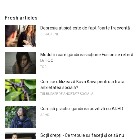
Fresh articles
Depresia atipică este de fapt foarte frecventă
DEPRESIUNE
Modul în care gândirea-acțiune Fusion se referă
la TOC
TOC
Cum se utilizează Kava Kava pentru a trata
anxietatea socială?
TULBURARE DE ANXIETATE SOCIALA
Cum să practici gândirea pozitivă cu ADHD
ADHD
Soții drepți - Ce trebuie să faceți și ce să nu