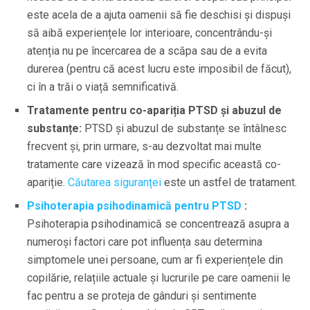
este acela de a ajuta oamenii să fie deschisi și dispuși
să aibă experiențele lor interioare, concentrându-și
atenția nu pe încercarea de a scăpa sau de a evita
durerea (pentru că acest lucru este imposibil de făcut),
ci în a trăi o viață semnificativă.
Tratamente pentru co-apariția PTSD și abuzul de
substanțe:
PTSD și abuzul de substanțe se întâlnesc
frecvent și, prin urmare, s-au dezvoltat mai multe
tratamente care vizează în mod specific această co-
apariție.
Căutarea siguranței
este un astfel de tratament.
Psihoterapia psihodinamică pentru PTSD
:
Psihoterapia psihodinamică se concentrează asupra a
numeroși factori care pot influența sau determina
simptomele unei persoane, cum ar fi experiențele din
copilărie, relațiile actuale și lucrurile pe care oamenii le
fac pentru a se proteja de gânduri și sentimente