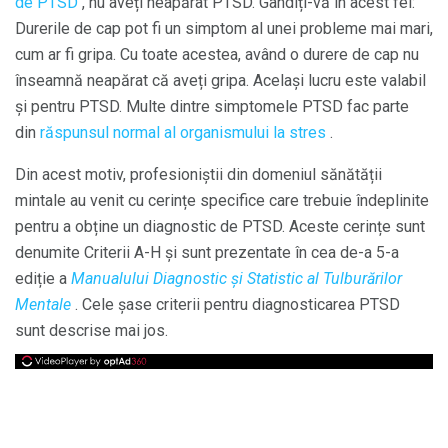
de PTSD
, nu aveți neapărat PTSD. Gândiți-vă în acest fel:
Durerile de cap pot fi un simptom al unei probleme mai mari,
cum ar fi gripa. Cu toate acestea, având o durere de cap nu
înseamnă neapărat că aveți gripa. Același lucru este valabil
și pentru PTSD. Multe dintre simptomele PTSD fac parte
din
răspunsul normal al organismului la stres
.
Din acest motiv, profesioniștii din domeniul sănătății
mintale au venit cu cerințe specifice care trebuie îndeplinite
pentru a obține un diagnostic de PTSD. Aceste cerințe sunt
denumite Criterii A-H și sunt prezentate în cea de-a 5-a
ediție a
Manualului Diagnostic și Statistic al Tulburărilor
Mentale
. Cele șase criterii pentru diagnosticarea PTSD
sunt descrise mai jos.