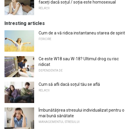
faceți dacă soțul / soția este homosexual
RELAŢII
Intresting articles
Cum de a vă ridica instantaneu starea de spirit
FERICIRE
Ce este W18 sau W-18? Ultimul drog cu risc
ridicat
DEPENDENTA DE
Cum să afli dacă soțul tău se află
RELAŢII
Îmbunătățirea stresului individualizat pentru o
mai bună sănătate
MANAGEMENTUL STRESULUI