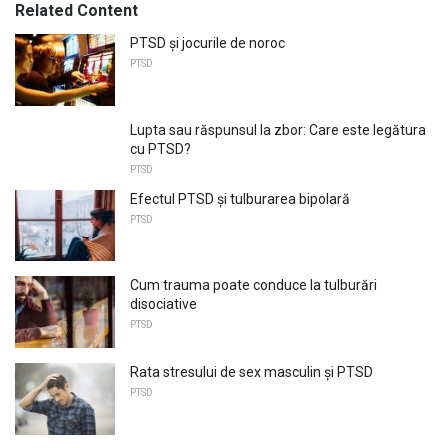
Related Content
PTSD și jocurile de noroc
PTSD
Lupta sau răspunsul la zbor: Care este legătura
cu PTSD?
PTSD
Efectul PTSD și tulburarea bipolară
PTSD
Cum trauma poate conduce la tulburări
disociative
PTSD
Rata stresului de sex masculin și PTSD
PTSD