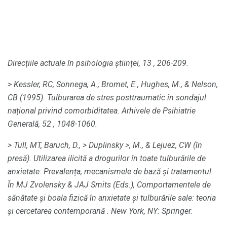
Direcțiile actuale în psihologia științei, 13
, 206-209.
> Kessler, RC, Sonnega, A., Bromet, E., Hughes, M., & Nelson,
CB (1995).
Tulburarea de stres posttraumatic în sondajul
național privind comorbiditatea.
Arhivele de Psihiatrie
Generală, 52
, 1048-1060.
> Tull, MT, Baruch, D.,
> Duplinsky
>, M., & Lejuez, CW (în
presă).
Utilizarea ilicită a drogurilor în toate tulburările de
anxietate: Prevalența, mecanismele de bază și tratamentul.
În MJ Zvolensky & JAJ Smits (Eds.),
Comportamentele de
sănătate și boala fizică în anxietate și tulburările sale: teoria
și cercetarea contemporană
.
New York, NY: Springer.