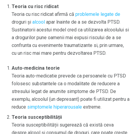
Teoria cu risc ridicat
Teoria cu risc ridicat afirmă că
problemele legate de
droguri și
alcool
apar înainte de a se dezvolta PTSD.
Sustinatorii acestui model cred ca utilizarea alcoolului si
a drogurilor pune oamenii mai expusi riscului de a se
confrunta cu evenimente traumatizante si, prin urmare,
cu un risc mai mare pentru dezvoltarea PTSD.
Auto-medicina teorie
Teoria auto-medicatie prevede ca persoanele cu PTSD
folosesc substantele ca o modalitate de reducere a
stresului legat de anumite simptome de PTSD. De
exemplu, alcoolul (un depresant) poate fi utilizat pentru a
reduce
simptomele hiperarousale
extreme.
Teoria susceptibilității
Teoria susceptibilității sugerează că există ceva
despre alcool și consumul de droguri, care poate crește