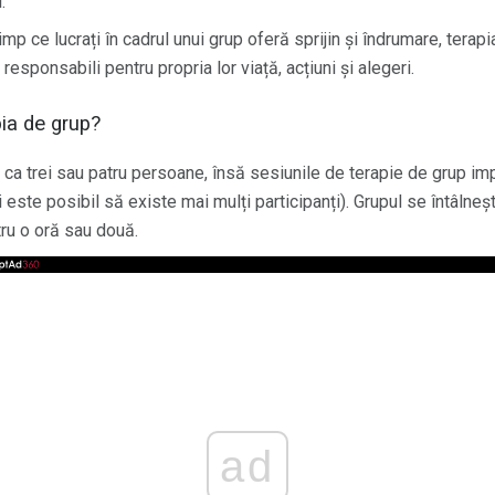
.
imp ce lucrați în cadrul unui grup oferă sprijin și îndrumare, terap
esponsabili pentru propria lor viață, acțiuni și alegeri.
ia de grup?
ci ca trei sau patru persoane, însă sesiunile de terapie de grup im
ste posibil să existe mai mulți participanți). Grupul se întâlneș
ru o oră sau două.
ad