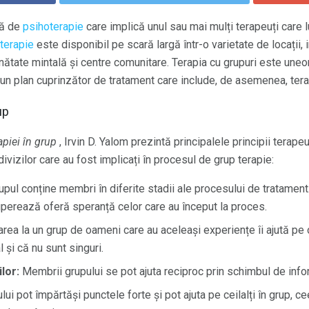
mă de
psihoterapie
care implică unul sau mai mulți terapeuți care
 terapie
este disponibil pe scară largă într-o varietate de locații, 
sănătate mintală și centre comunitare. Terapia cu grupuri este uneor
un plan cuprinzător de tratament care include, de asemenea, terap
up
apiei în grup
, Irvin D. Yalom prezintă principalele principii terape
divizilor care au fost implicați în procesul de grup terapie:
upul conține membri în diferite stadii ale procesului de tratame
perează oferă speranță celor care au început la proces.
area la un grup de oameni care au aceleași experiențe îi ajută p
l și că nu sunt singuri.
lor:
Membrii grupului se pot ajuta reciproc prin schimbul de infor
ui pot împărtăși punctele forte și pot ajuta pe ceilalți în grup, c