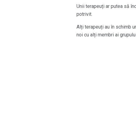
Unii terapeuți ar putea să în
potrivit.
Alți terapeuți au în schimb u
noi cu alți membri ai grupului