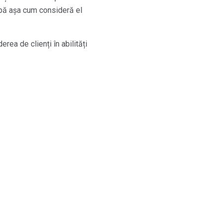
cipă așa cum consideră el
rea de clienți în abilități