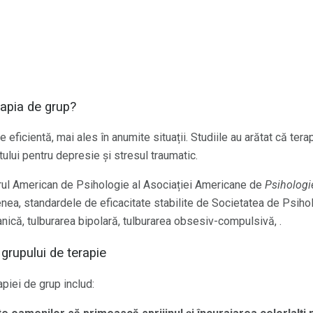
rapia de grup?
e eficientă, mai ales în anumite situații. Studiile au arătat că tera
ului pentru depresie și stresul traumatic.
torul American de Psihologie al Asociației Americane de
Psihologi
ea, standardele de eficacitate stabilite de Societatea de Psihol
nică, tulburarea bipolară, tulburarea obsesiv-compulsivă, .
 grupului de terapie
apiei de grup includ: