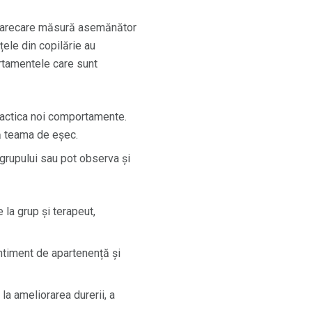
oarecare măsură asemănător
țele din copilărie au
rtamentele care sunt
ractica noi comportamente.
ă teama de eșec.
rupului sau pot observa și
 la grup și terapeut,
ntiment de apartenență și
a ameliorarea durerii, a