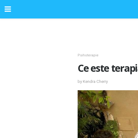
Psihoterapie
Ce este terap
by Kendra Cherry