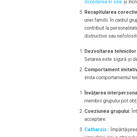
încrederea în sine
și încr
Recapitularea corectiv
unei familii. În cadrul g
contribuit la personalit
distructive sau nefolosito
Dezvoltarea tehnicilor
Setarea este sigură și 
Comportament imitativ
imita comportamentul ter
Învățarea interpersona
membrii grupului pot obț
Coeziunea grupului:
Înt
acceptare.
Catharsis
:
Împărtășirea 