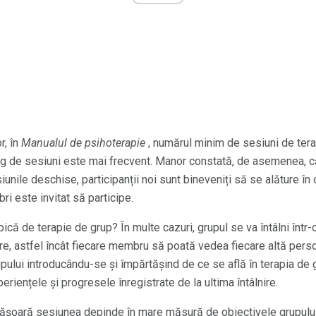
r, în
Manualul de psihoterapie
, numărul minim de sesiuni de tera
reg de sesiuni este mai frecvent. Manor constată, de asemenea, că 
unile deschise, participanții noi sunt bineveniți să se alăture în
i este invitat să participe.
pică de terapie de grup? În multe cazuri, grupul se va întâlni într
are, astfel încât fiecare membru să poată vedea fiecare altă pers
ului introducându-se și împărtășind de ce se află în terapia de 
riențele și progresele înregistrate de la ultima întâlnire.
șoară sesiunea depinde în mare măsură de obiectivele grupului și