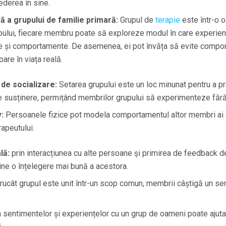
ederea în sine.
ă a grupului de familie primară:
Grupul de
terapie
este într-o 
rupului, fiecare membru poate să exploreze modul în care experien
ate și comportamente. De asemenea, ei pot învăța să evite compo
are în viața reală.
 de socializare:
Setarea grupului este un loc minunat pentru a p
de susținere, permițând membrilor grupului să experimenteze făr
:
Persoanele fizice pot modela comportamentul altor membri ai g
apeutului.
lă:
prin interacțiunea cu alte persoane și primirea de feedback de
ine o înțelegere mai bună a acestora.
rucât grupul este unit într-un scop comun, membrii câștigă un se
sentimentelor și experiențelor cu un grup de oameni poate ajuta l