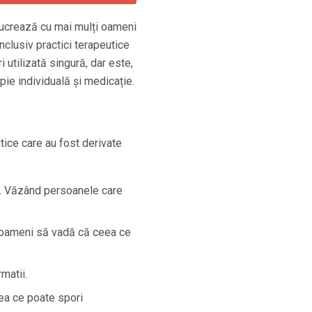
 lucrează cu mai mulți oameni
inclusiv practici terapeutice
i utilizată singură, dar este,
ie individuală și medicație.
utice care au fost derivate
nt. Văzând persoanele care
e oameni să vadă că ceea ce
matii.
eea ce poate spori