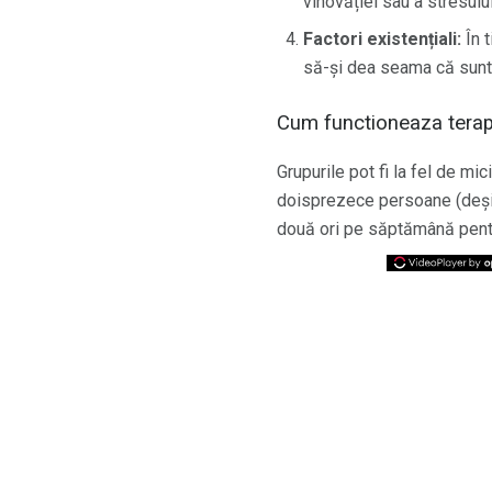
vinovăției sau a stresului
Factori existențiali:
În t
să-și dea seama că sunt r
Cum functioneaza terap
Grupurile pot fi la fel de mi
doisprezece persoane (deși e
două ori pe săptămână pent