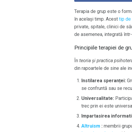
Terapia de grup este o for
în același timp. Acest
tip de
private, spitale, clinici de 
de asemenea, integrată într-
Principiile terapiei de gr
În
teoria și practica psihoter
din rapoartele de sine ale in
Instilarea speranței:
Gr
se confruntă sau se recu
Universalitate:
Particip
trec prin ei este universa
Impartasirea informatii
Altruism
:
membrii grupul