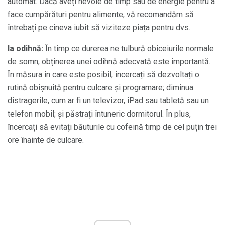
automat. Dacă aveți nevoie de timp sau de energie pentru a
face cumpărături pentru alimente, vă recomandăm să
întrebați pe cineva iubit să viziteze piața pentru dvs.
Ia odihnă:
În timp ce durerea ne tulbură obiceiurile normale
de somn, obținerea unei odihnă adecvată este importantă.
În măsura în care este posibil, încercați să dezvoltați o
rutină obișnuită pentru culcare și programare; diminua
distragerile, cum ar fi un televizor, iPad sau tabletă sau un
telefon mobil; și păstrați întuneric dormitorul. În plus,
încercați să evitați băuturile cu cofeină timp de cel puțin trei
ore înainte de culcare.