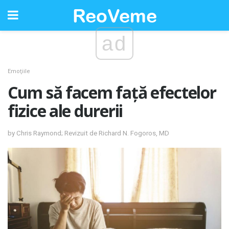
ad
Emoţiile
Cum să facem față efectelor
fizice ale durerii
by Chris Raymond; Revizuit de Richard N. Fogoros, MD