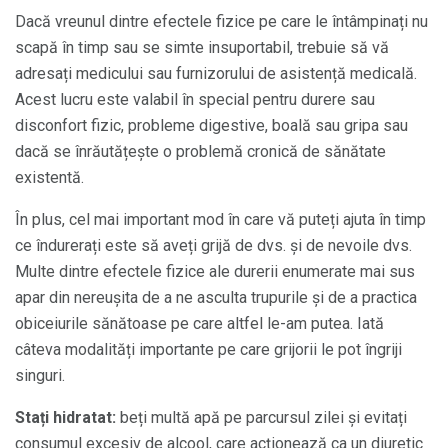
Dacă vreunul dintre efectele fizice pe care le întâmpinați nu
scapă în timp sau se simte insuportabil, trebuie să vă
adresați medicului sau furnizorului de asistență medicală.
Acest lucru este valabil în special pentru durere sau
disconfort fizic, probleme digestive, boală sau gripa sau
dacă se înrăutățește o problemă cronică de sănătate
existentă.
În plus, cel mai important mod în care vă puteți ajuta în timp
ce îndurerați este să aveți grijă de dvs. și de nevoile dvs.
Multe dintre efectele fizice ale durerii enumerate mai sus
apar din nereușita de a ne asculta trupurile și de a practica
obiceiurile sănătoase pe care altfel le-am putea. Iată
câteva modalități importante pe care grijorii le pot îngriji
singuri.
Stați hidratat:
beți multă apă pe parcursul zilei și evitați
consumul excesiv de alcool, care acționează ca un diuretic