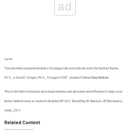
ad
surse:
"Consecintele comportamentale si fiziologice ale restrictiei de somn" de Siobhan Banks,
Ph.D., si David F. Dinges, Ph.D., 15 august 2007.
Journal of Clinical Sleep Medicine
.
"Riscul de infarct miocardic acut după moartea unei persoane semnificative în viața cuiva:
factorii determinanți ai studiului de debut MI" de E. Mostofsky, M. Maclure, JB Sherwood și
colab., 2011.
Related Content