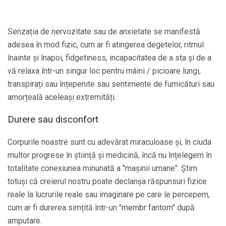
Senzația de nervozitate sau de anxietate se manifestă
adesea în mod fizic, cum ar fi atingerea degetelor, ritmul
înainte și înapoi, fidgetiness, incapacitatea de a sta și de a
vă relaxa într-un singur loc pentru mâini / picioare lungi,
transpirați sau înțepenite sau sentimente de furnicături sau
amorțeală aceleași extremități.
Durere sau disconfort
Corpurile noastre sunt cu adevărat miraculoase și, în ciuda
multor progrese în știință și medicină, încă nu înțelegem în
totalitate conexiunea minunată a "mașinii umane". Știm
totuși că creierul nostru poate declanșa răspunsuri fizice
reale la lucrurile reale sau imaginare pe care le percepem,
cum ar fi durerea simțită într-un "membr fantom" după
amputare.