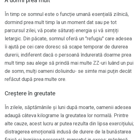
A dormi prea mult
În timp ce somnul este o funcție umană esențială zilnică,
dormind prea mult timp la un moment dat sau pe tot
parcursul zilei, vă poate săturați energia și vă simțiți
letargic. Din păcate, somnul oferă un "refugiu" care adesea
îi ajută pe cei care doresc să scape temporar de durerea
durerii, indiferent dacă o persoană îndurerată doarme prea
mult timp sau alege să prindă mai multe ZZ-uri luând un pui
de somn, mulți oameni doliuindu- se simte mai puțin decât
refăcut după prea multe ore.
Creștere în greutate
În zilele, săptămânile și luni după moarte, oamenii adesea
adaugă câteva kilograme la greutatea lor normală. Printre
alte cauze, acest lucru ar putea rezulta din lipsa exercițiului;
distragerea emoțională indusă de durere de la bunăstarea
fizică și îngrijirea personală; mancatul in exces; mănâncă