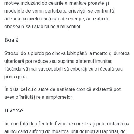
motive, incluzând obiceiurile alimentare proaste și
modelele de somn perturbate, grieviștii se confruntă
adesea cu niveluri scăzute de energie, senzații de
oboseală sau slăbiciune a mușchilor.
Boală
Stresul de a pierde pe cineva iubit până la moarte și durerea
ulterioară pot reduce sau suprima sistemul imunitar,
făcându-vă mai susceptibili să coborâți cu o răceală sau
prins gripa.
În plus, cei cu o stare de sănătate cronică existentă pot
avea o înrăutățire a simptomelor.
Diverse
În plus față de efectele fizice pe care le-ați putea întâmpina
atunci când suferiți de moartea, unii deținuți au raportat, de