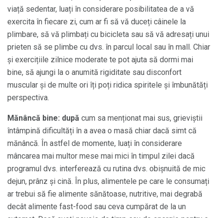
viață sedentar, luați în considerare posibilitatea de a vă
exercita în fiecare zi, cum ar fi să vă duceți câinele la
plimbare, să vă plimbați cu bicicleta sau să vă adresați unui
prieten să se plimbe cu dvs. în parcul local sau în mall. Chiar
și exercițiile zilnice moderate te pot ajuta să dormi mai
bine, să ajungi la o anumită rigiditate sau disconfort
muscular și de multe ori îți poți ridica spiritele și îmbunătăți
perspectiva.
Mănâncă bine: după
cum sa menționat mai sus, grieviștii
întâmpină dificultăți în a avea o masă chiar dacă simt că
mănâncă. În astfel de momente, luați în considerare
mâncarea mai multor mese mai mici în timpul zilei dacă
programul dvs. interferează cu rutina dvs. obișnuită de mic
dejun, prânz și cină. În plus, alimentele pe care le consumați
ar trebui să fie alimente sănătoase, nutritive, mai degrabă
decât alimente fast-food sau ceva cumpărat de la un