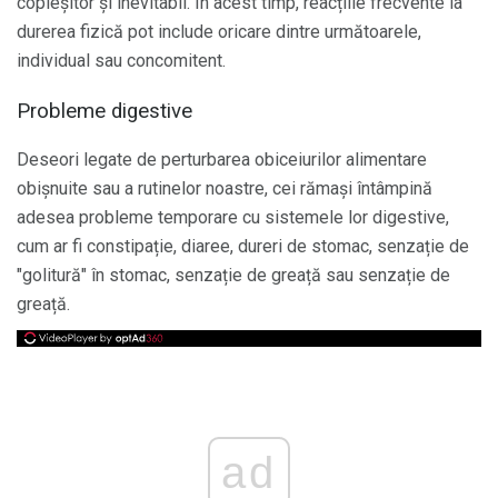
copleșitor și inevitabil. În acest timp, reacțiile frecvente la
durerea fizică pot include oricare dintre următoarele,
individual sau concomitent.
Probleme digestive
Deseori legate de perturbarea obiceiurilor alimentare
obișnuite sau a rutinelor noastre, cei rămași întâmpină
adesea probleme temporare cu sistemele lor digestive,
cum ar fi constipație, diaree, dureri de stomac, senzație de
"golitură" în stomac, senzație de greață sau senzație de
greață.
ad