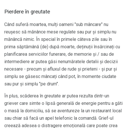
Pierdere în greutate
Când suferă moartea, mulți oameni "sub mâncare" nu
reușesc să mănânce mese regulate sau pur și simplu nu
mănâncă nimic. În special în primele câteva zile sau în
prima săptămână (de) după moarte, deținuții însărcinați cu
planificarea serviciilor funerare, de memorie și / sau de
intermediere ar putea găsi nenumăratele detalii și decizii
necesare - precum și afluxul de rude și prieteni - și pur și
simplu se găsesc mâncați când pot, în momente ciudate
sau pur și simplu "pe drum".
În plus, scăderea în greutate ar putea rezulta dintr-un
griever care simte o lipsă generală de energie pentru a găti
o masă la domiciliu, să se aventureze la un restaurant local
sau chiar să facă un apel telefonic la comandă. Grief-ul
creează adesea o distragere emoțională care poate crea