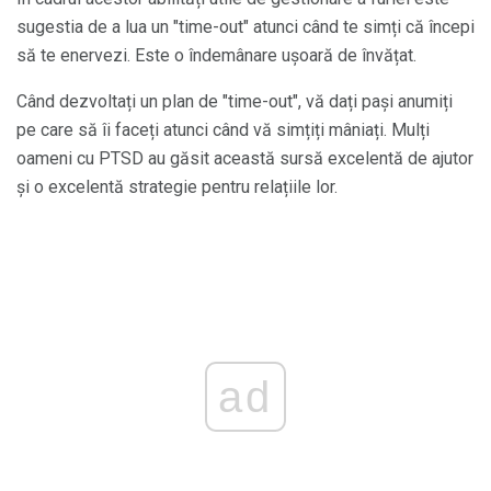
sugestia de a lua un "time-out" atunci când te simți că începi
să te enervezi. Este o îndemânare ușoară de învățat.
Când dezvoltați un plan de "time-out", vă dați pași anumiți
pe care să îi faceți atunci când vă simțiți mâniați. Mulți
oameni cu PTSD au găsit această sursă excelentă de ajutor
și o excelentă strategie pentru relațiile lor.
ad