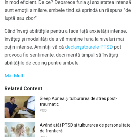
în mod eficient. De ce? Deoarece furia și anxietatea intensă
sunt emoții similare, ambele tind să aprindă un răspuns "de
luptă sau zbor".
Când înveți abilitățile pentru a face față anxietății intense,
învățați și modalități de a vă menține furia la niveluri mai
puțin intense. Amintiți-vă că
declanșatoarele PTSD
pot
provoca fie sentimente, deci merită timpul să învățați
abilitățile de coping pentru ambele.
Mai Mult
Related Content
Sleep Apnea și tulburarea de stres post-
traumatic
PTSD
Având atât PTSD și tulburarea de personalitate
de frontieră