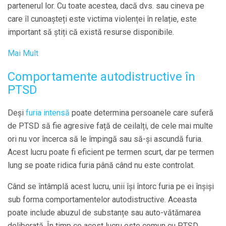
partenerul lor. Cu toate acestea, dacă dvs. sau cineva pe
care îl cunoașteți este victima violenței în relație, este
important să știți că există resurse disponibile.
Mai Mult
Comportamente autodistructive în
PTSD
Deși
furia intensă
poate determina persoanele care suferă
de PTSD să fie agresive față de ceilalți, de cele mai multe
ori nu vor încerca să le împingă sau să-și ascundă furia.
Acest lucru poate fi eficient pe termen scurt, dar pe termen
lung se poate ridica furia până când nu este controlat.
Când se întâmplă acest lucru, unii își întorc furia pe ei înșiși
sub forma comportamentelor autodistructive. Aceasta
poate include abuzul de substanțe sau auto-vătămarea
deliberată. În timp ce acest lucru este comun cu PTSD,