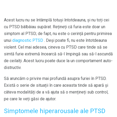
Acest lucru nu se întâmplă totuși întotdeauna, și nu toți cei
cu PTSD bâlbâiau supărat. Rețineți că furia este doar un
simptom al PTSD; de fapt, nu este o cerință pentru primirea
unui
diagnostic PTSD
. Deși poate fi, nu este întotdeauna
violent. Cel mai adesea, cineva cu PTSD care tinde să se
simtă furie extremă încearcă să-l împingă sau să-l ascundă
de ceilalți. Acest lucru poate duce la un comportament auto-
distructiv.
Să aruncăm o privire mai profundă asupra furiei în PTSD.
Există o serie de situații în care aceasta tinde să apară și
câteva modalități de a vă ajuta să o mențineți sub control,
pe care le veți găsi de ajutor.
Simptomele hiperarousale ale PTSD