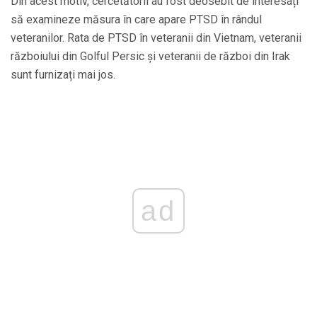
Din acest motiv, cercetătorii au fost deosebit de interesați
să examineze măsura în care apare PTSD în rândul
veteranilor. Rata de PTSD în veteranii din Vietnam, veteranii
războiului din Golful Persic și veteranii de război din Irak
sunt furnizați mai jos.
ad