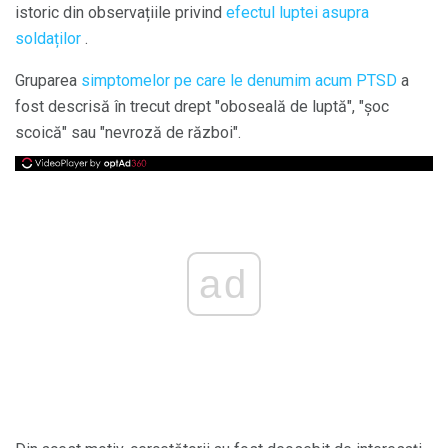
istoric din observațiile privind
efectul luptei asupra
soldaților
.
Gruparea
simptomelor pe care le denumim acum PTSD
a
fost descrisă în trecut drept "oboseală de luptă", "șoc
scoică" sau "nevroză de război".
ad