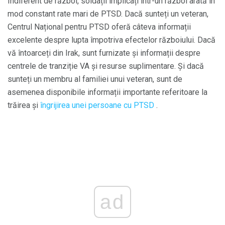
Indiferent de război, soldații implicați într-un război arată în
mod constant rate mari de PTSD. Dacă sunteți un veteran,
Centrul Național pentru PTSD oferă câteva informații
excelente despre lupta împotriva efectelor războiului. Dacă
vă întoarceți din Irak, sunt furnizate și informații despre
centrele de tranziție VA și resurse suplimentare. Și dacă
sunteți un membru al familiei unui veteran, sunt de
asemenea disponibile informații importante referitoare la
trăirea și
îngrijirea unei persoane cu PTSD
.
ad