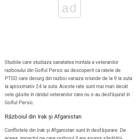
ad
Studiile care studiaza sanatatea mintala a veteranilor
razboiului din Golful Persic au descoperit ca ratele de
PTSD care decurg din razboi variaza oriunde de la 9 la suta
la aproximativ 24 la suta. Aceste rate sunt mai mari decât
cele găsite în rândul veteranilor care nu s-au desfășurat în
Golful Persic.
Războiul din Irak și Afganistan
Conflictele din Irak și Afganistan sunt în desfășurare. De
aceea, impactul pe care razboiul îl are asupra sănătății