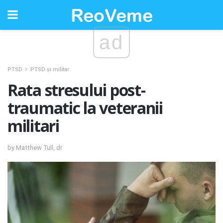
ad
PTSD
PTSD și militar
Rata stresului post-
traumatic la veteranii
militari
by Matthew Tull, dr