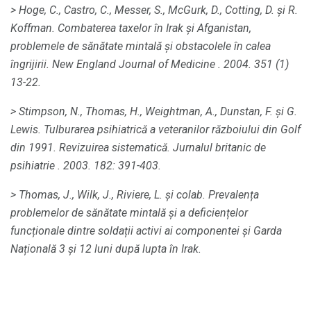
> Hoge, C., Castro, C., Messer, S., McGurk, D., Cotting, D. și R.
Koffman.
Combaterea taxelor în Irak și Afganistan,
problemele de sănătate mintală și obstacolele în calea
îngrijirii.
New England Journal of Medicine
.
2004. 351 (1)
13-22.
> Stimpson, N., Thomas, H., Weightman, A., Dunstan, F. și G.
Lewis.
Tulburarea psihiatrică a veteranilor războiului din Golf
din 1991. Revizuirea sistematică.
Jurnalul britanic de
psihiatrie
.
2003. 182: 391-403.
> Thomas, J., Wilk, J., Riviere, L. și colab.
Prevalența
problemelor de sănătate mintală și a deficiențelor
funcționale dintre soldații activi ai componentei și Garda
Națională 3 și 12 luni după lupta în Irak.