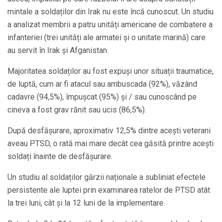
mintale a soldaților din Irak nu este încă cunoscut. Un studiu
a analizat membrii a patru unități americane de combatere a
infanteriei (trei unități ale armatei și o unitate marină) care
au servit în Irak și Afganistan.
Majoritatea soldaților au fost expuși unor situații traumatice,
de luptă, cum ar fi atacul sau ambuscada (92%), văzând
cadavre (94,5%), împușcat (95%) și / sau cunoscând pe
cineva a fost grav rănit sau ucis (86,5%).
După desfășurare, aproximativ 12,5% dintre acești veterani
aveau PTSD, o rată mai mare decât cea găsită printre acești
soldați înainte de desfășurare.
Un studiu al soldaților gărzii naționale a subliniat efectele
persistente ale luptei prin examinarea ratelor de PTSD atât
la trei luni, cât și la 12 luni de la implementare.