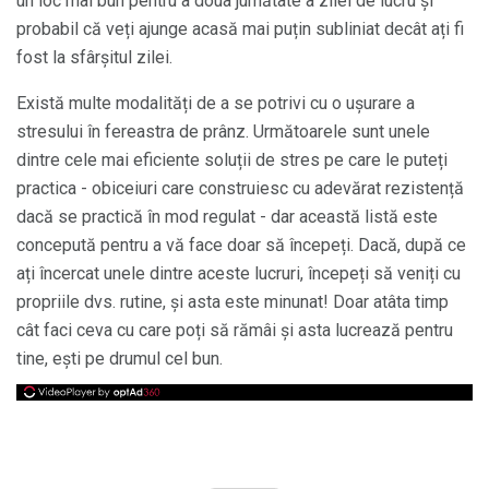
un loc mai bun pentru a doua jumătate a zilei de lucru și
probabil că veți ajunge acasă mai puțin subliniat decât ați fi
fost la sfârșitul zilei.
Există multe modalități de a se potrivi cu o ușurare a
stresului în fereastra de prânz. Următoarele sunt unele
dintre cele mai eficiente soluții de stres pe care le puteți
practica - obiceiuri care construiesc cu adevărat rezistență
dacă se practică în mod regulat - dar această listă este
concepută pentru a vă face doar să începeți. Dacă, după ce
ați încercat unele dintre aceste lucruri, începeți să veniți cu
propriile dvs. rutine, și asta este minunat! Doar atâta timp
cât faci ceva cu care poți să rămâi și asta lucrează pentru
tine, ești pe drumul cel bun.