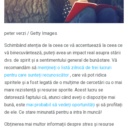
peter verzi / Getty Images
Schimbând atenția de la ceea ce vă accentuează la ceea ce
vă binecuvântează, puteți avea un impact real asupra stării
dvs. de spirit și a sentimentului general de bunăstare. Vă
recomandăm să
mențineți o listă zilnică de trei lucruri
pentru care sunteți recunoscător
, care vă pot ridica
spiritele și a fost legată de o mulțime de cercetări cu o mai
mare rezistență și resurse sporite. Acest lucru se
datorează faptului că, atunci când aveți o dispoziție mai
bună, este
mai probabil să vedeți oportunități
și să profitați
de ele. Ce stare minunată pentru a intra în muncă!
Obținerea mai multor informații despre stres și resurse