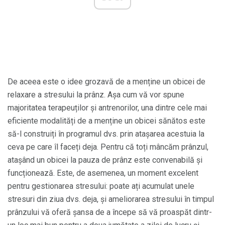
De aceea este o idee grozavă de a menține un obicei de
relaxare a stresului la prânz. Așa cum vă vor spune
majoritatea terapeuților și antrenorilor, una dintre cele mai
eficiente modalități de a menține un obicei sănătos este
să-l construiți în programul dvs. prin atașarea acestuia la
ceva pe care îl faceți deja. Pentru că toți mâncăm prânzul,
atașând un obicei la pauza de prânz este convenabilă și
funcționează. Este, de asemenea, un moment excelent
pentru gestionarea stresului: poate ați acumulat unele
stresuri din ziua dvs. deja, și ameliorarea stresului în timpul
prânzului vă oferă șansa de a începe să vă proaspăt dintr-