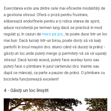
Exercitarea este una dintre cele mai eficiente modalități de
a gestiona stresul. Oferă o priză pentru frustrare,
eliberează endorfinele pentru a-ți ridica starea de spirit,
aduce rezistență pe termen lung dacă se practică în mod
regulat și, în cazuri de
mers pe jos
, te poate duce într-un loc
mai bun. Dacă lucrați într-un birou, poate doriți să vă luați
pantofii în locul mașinii dvs. atunci când vă duceți la prânz -
găsiți un loc unde puteți merge și permiteți-vă să vă ușurați
stresul. Dacă lucrați acasă, puteți face același lucru sau
puteți face o plimbare în jurul cartierului dvs. înainte sau
după ce mâncați, ca parte a pauzei de prânz. O plimbare cu
bicicleta funcționează excelent!
4 - Găsiți un loc liniștit