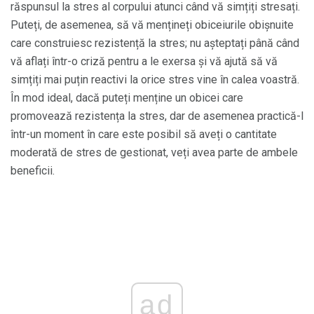
răspunsul la stres al corpului atunci când vă simțiți stresați.
Puteți, de asemenea, să vă mențineți obiceiurile obișnuite
care construiesc rezistență la stres; nu așteptați până când
vă aflați într-o criză pentru a le exersa și vă ajută să vă
simțiți mai puțin reactivi la orice stres vine în calea voastră.
În mod ideal, dacă puteți menține un obicei care
promovează rezistența la stres, dar de asemenea practică-l
într-un moment în care este posibil să aveți o cantitate
moderată de stres de gestionat, veți avea parte de ambele
beneficii.
ad