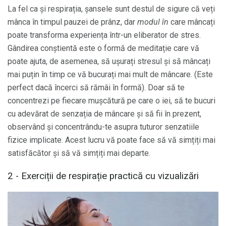
La fel ca și respirația, șansele sunt destul de sigure că veți
mânca în timpul pauzei de prânz, dar
modul în
care mâncați
poate transforma experiența într-un eliberator de stres.
Gândirea conștientă este o formă de meditație care vă
poate ajuta, de asemenea, să ușurați stresul și să mâncați
mai puțin în timp ce vă bucurați mai mult de mâncare. (Este
perfect dacă încerci să rămâi în formă). Doar să te
concentrezi pe fiecare mușcătură pe care o iei, să te bucuri
cu adevărat de senzația de mâncare și să fii în prezent,
observând și concentrându-te asupra tuturor senzatiile
fizice implicate. Acest lucru vă poate face să vă simțiți mai
satisfăcător și să vă simțiți mai departe.
2 - Exerciții de respirație practică cu vizualizări