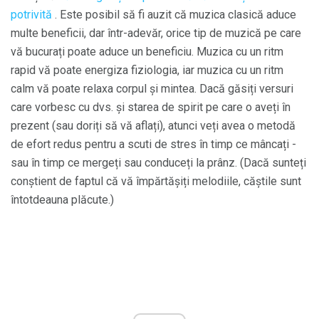
potrivită
. Este posibil să fi auzit că muzica clasică aduce
multe beneficii, dar într-adevăr, orice tip de muzică pe care
vă bucurați poate aduce un beneficiu. Muzica cu un ritm
rapid vă poate energiza fiziologia, iar muzica cu un ritm
calm vă poate relaxa corpul și mintea. Dacă găsiți versuri
care vorbesc cu dvs. și starea de spirit pe care o aveți în
prezent (sau doriți să vă aflați), atunci veți avea o metodă
de efort redus pentru a scuti de stres în timp ce mâncați -
sau în timp ce mergeți sau conduceți la prânz. (Dacă sunteți
conștient de faptul că vă împărtășiți melodiile, căștile sunt
întotdeauna plăcute.)