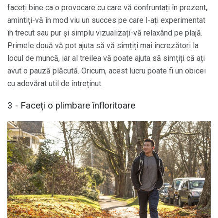
faceți bine ca o provocare cu care vă confruntați în prezent,
amintiți-vă în mod viu un succes pe care l-ați experimentat
în trecut sau pur și simplu vizualizați-vă relaxând pe plajă.
Primele două vă pot ajuta să vă simțiți mai încrezători la
locul de muncă, iar al treilea vă poate ajuta să simțiți că ați
avut o pauză plăcută. Oricum, acest lucru poate fi un obicei
cu adevărat util de întreținut.
3 - Faceți o plimbare înfloritoare