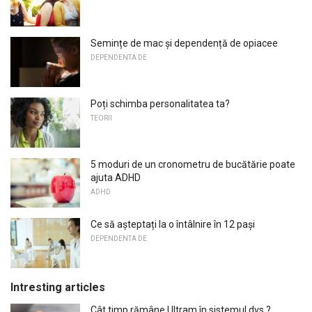
Semințe de mac și dependență de opiacee
DEPENDENTA DE
Poți schimba personalitatea ta?
TEORII
5 moduri de un cronometru de bucătărie poate
ajuta ADHD
ADHD
Ce să așteptați la o întâlnire în 12 pași
DEPENDENTA DE
Intresting articles
Cât timp rămâne Ultram în sistemul dvs.?