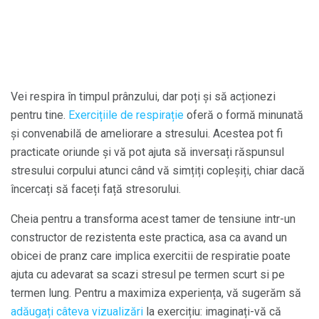
Vei respira în timpul prânzului, dar poți și să acționezi
pentru tine.
Exercițiile de respirație
oferă o formă minunată
și convenabilă de ameliorare a stresului. Acestea pot fi
practicate oriunde și vă pot ajuta să inversați răspunsul
stresului corpului atunci când vă simțiți copleșiți, chiar dacă
încercați să faceți față stresorului.
Cheia pentru a transforma acest tamer de tensiune intr-un
constructor de rezistenta este practica, asa ca avand un
obicei de pranz care implica exercitii de respiratie poate
ajuta cu adevarat sa scazi stresul pe termen scurt si pe
termen lung. Pentru a maximiza experiența, vă sugerăm să
adăugați câteva vizualizări
la exercițiu: imaginați-vă că