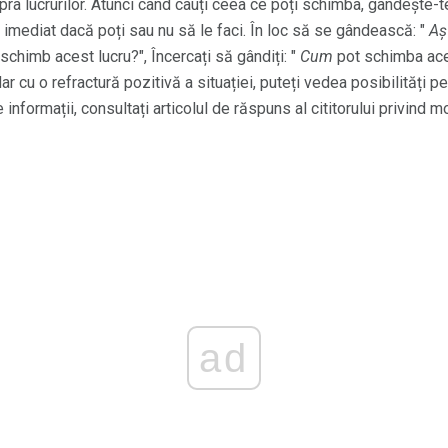
ra lucrurilor. Atunci când cauți ceea ce poți schimba, gândește-t
ca imediat dacă poți sau nu să le faci. În loc să se gândească: "
Aș
schimb acest lucru?", Încercați să gândiți: "
Cum
pot schimba aces
ar cu o refractură pozitivă a situației, puteți vedea posibilități p
 informații, consultați articolul de răspuns al cititorului privind mo
ad