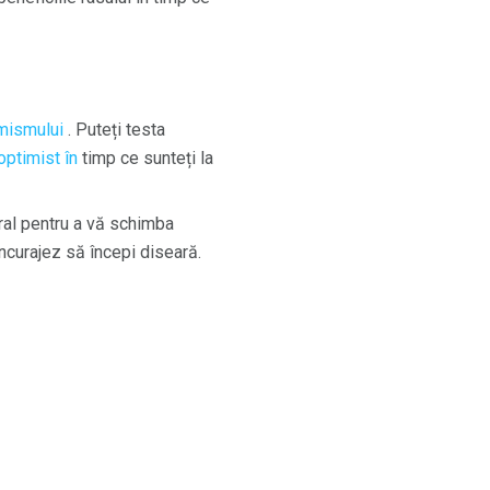
imismului
. Puteți testa
 optimist în
timp ce sunteți la
ral pentru a vă schimba
încurajez să începi diseară.