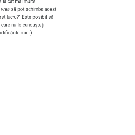
e la cât mai multe
 vrea
să pot schimba acest
t lucru?" Este posibil să
e care nu le cunoașteți
dificările mici.)