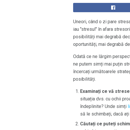
Uneori, când o zi pare stres
iau "stresul" în afara stres
posibilități mai degrabă decâ
oportunități, mai degrabă dec
Odată ce ne lărgim perspect
ne putem simți mai puțin str
încercați următoarele strate
posibilități.
Examinați ce vă strese
situația dvs. cu ochii pr
îndeplinite? Unde simți
l
să le schimbați, dacă ați
Căutați ce puteți schim