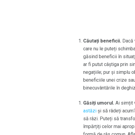
Căutați beneficii.
Dacă v
care nu le puteți schimba
găsind beneficii în situaț
ar fi putut câștiga prin 
negațiile; pur și simplu 
beneficiile unei crize sau
binecuvântările în deghiz
Găsiți umorul.
Ai simțit 
astăzi
și să râdeți acum?
să râzi. Puteți să transf
împărțiți celor mai aprop
formă de râs comun. Afl