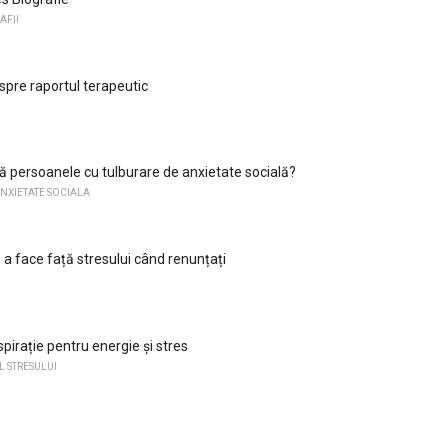
AFII
espre raportul terapeutic
tă persoanele cu tulburare de anxietate socială?
NXIETATE SOCIALA
 a face față stresului când renunțați
pirație pentru energie și stres
 STRESULUI