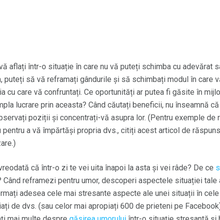
ă aflați într-o situație în care nu vă puteți schimba cu adevărat
, puteți să vă reframați gândurile și să schimbați modul în care 
ia cu care vă confruntați. Ce oportunități ar putea fi găsite în mij
simpla lucrare prin aceasta? Când căutați beneficii, nu înseamnă că
observați poziții și concentrați-vă asupra lor. (Pentru exemple de 
 pentru a vă împărtăși propria dvs., citiți acest articol de răspuns 
are.)
vreodată că într-o zi te vei uita înapoi la asta și vei râde? De ce
s
 Când reframezi pentru umor, descoperi aspectele situației tale 
ormați adesea cele mai stresante aspecte ale unei situații în cel
iați de dvs. (sau celor mai apropiați 600 de prieteni pe Facebook) 
ați mai multe despre
găsirea
umorului
într-o situație stresantă și 