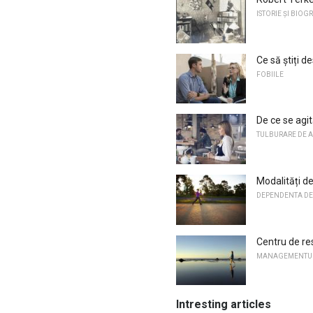
ISTORIE ȘI BIOGR
Ce să știți d
FOBIILE
De ce se agi
TULBURARE DE A
Modalități de
DEPENDENTA DE
Centru de res
MANAGEMENTUL
Intresting articles