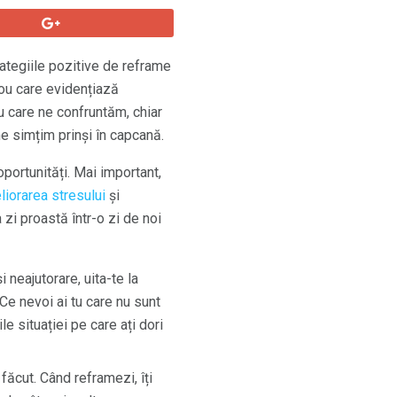
rategiile pozitive de reframe
nou care evidențiază
cu care ne confruntăm, chiar
ne simțim prinși în capcană.
ortunități. Mai important,
iorarea stresului
și
zi proastă într-o zi de noi
 neajutorare, uita-te la
Ce nevoi ai tu care nu sunt
le situației pe care ați dori
ăcut. Când reframezi, îți