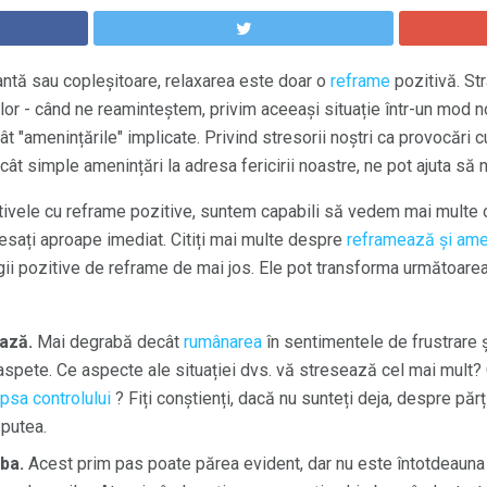
antă sau copleșitoare, relaxarea este doar o
reframe
pozitivă. St
orilor - când ne reaminteștem, privim aceeași situație într-un mod 
t "amenințările" implicate. Privind stresorii noștri ca provocări 
ât simple amenințări la adresa fericirii noastre, ne pot ajuta să 
ivele cu reframe pozitive, suntem capabili să vedem mai multe op
esați aproape imediat. Citiți mai multe despre
reframează și amel
gii pozitive de reframe de mai jos. Ele pot transforma următoarea 
ază.
Mai degrabă decât
rumânarea
în sentimentele de frustrare și
oaspete. Ce aspecte ale situației dvs. vă stresează cel mai mult? 
ipsa controlului
? Fiți conștienți, dacă nu sunteți deja, despre părți
 putea.
ba.
Acest prim pas poate părea evident, dar nu este întotdeauna f