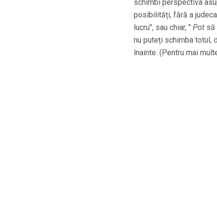
schimbi perspectiva asup
posibilități, fără a jude
lucru", sau chiar, "
Pot
să 
nu puteți schimba totul, d
înainte. (Pentru mai multe