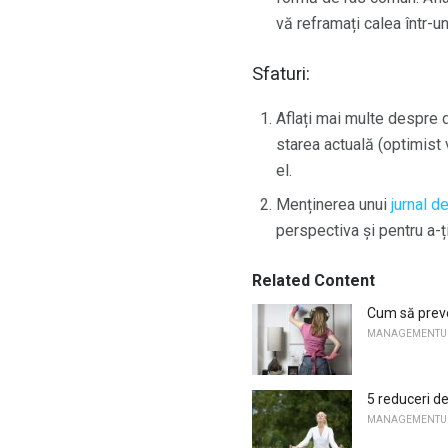
vă reframați calea într-un
Sfaturi:
Aflați mai multe despre 
starea actuală (optimist
el.
Menținerea unui
jurnal d
perspectiva și pentru a-ț
Related Content
Cum să preve
MANAGEMENTUL
5 reduceri d
MANAGEMENTUL