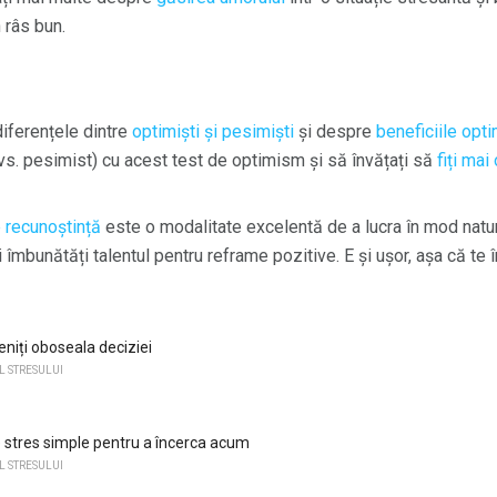
 râs bun.
diferențele dintre
optimiști și pesimiști
și despre
beneficiile opt
 vs. pesimist) cu acest test de optimism și să învățați să
fiți mai
e recunoștință
este o modalitate excelentă de a lucra în mod natu
i îmbunătăți talentul pentru reframe pozitive. E și ușor, așa că te 
niți oboseala deciziei
 STRESULUI
e stres simple pentru a încerca acum
 STRESULUI