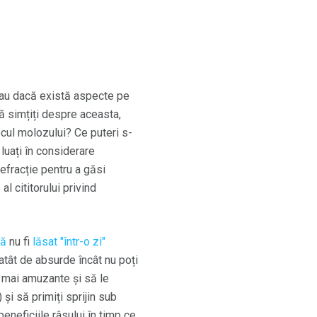
 sau dacă există aspecte pe
vă simțiți despre aceasta,
locul molozului? Ce puteri s-
 luați în considerare
refracție pentru a găsi
al cititorului privind
ă
nu fi
lăsat "într-o zi"
atât de absurde încât nu poți
e mai amuzante și să le
și să primiți sprijin sub
beneficiile râsului în timp ce