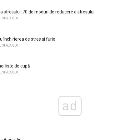
a stresului: 70 de moduri de reducere a stresului
 STRESULUI
u închirierea de stres și furie
 STRESULUI
nei liste de cupă
 STRESULUI
ad
s Biografie