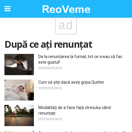
ad
După ce ați renunțat
De la renunțarea la fumat, tot ce vreau să fac
este gustul!
DEPENDENTA DE
Cum să știți dacă aveți gripa Quitter
DEPENDENTA DE
Modalități de a face față stresului când
renunțați
DEPENDENTA DE