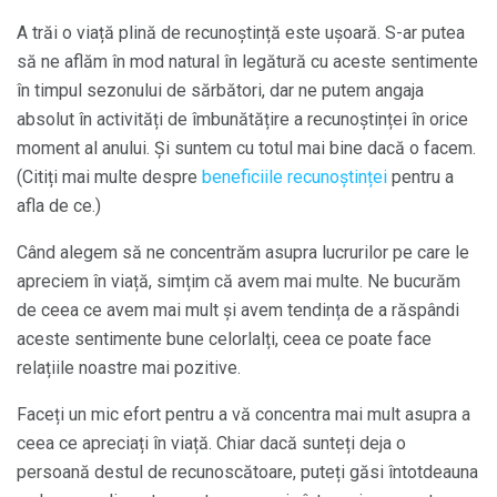
A trăi o viață plină de recunoștință este ușoară. S-ar putea
să ne aflăm în mod natural în legătură cu aceste sentimente
în timpul sezonului de sărbători, dar ne putem angaja
absolut în activități de îmbunătățire a recunoștinței în orice
moment al anului. Și suntem cu totul mai bine dacă o facem.
(Citiți mai multe despre
beneficiile recunoștinței
pentru a
afla de ce.)
Când alegem să ne concentrăm asupra lucrurilor pe care le
apreciem în viață, simțim că avem mai multe. Ne bucurăm
de ceea ce avem mai mult și avem tendința de a răspândi
aceste sentimente bune celorlalți, ceea ce poate face
relațiile noastre mai pozitive.
Faceți un mic efort pentru a vă concentra mai mult asupra a
ceea ce apreciați în viață. Chiar dacă sunteți deja o
persoană destul de recunoscătoare, puteți găsi întotdeauna