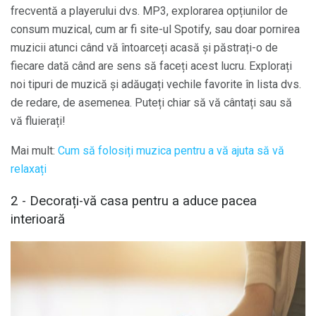
frecventă a playerului dvs. MP3, explorarea opțiunilor de
consum muzical, cum ar fi site-ul Spotify, sau doar pornirea
muzicii atunci când vă întoarceți acasă și păstrați-o de
fiecare dată când are sens să faceți acest lucru. Explorați
noi tipuri de muzică și adăugați vechile favorite în lista dvs.
de redare, de asemenea. Puteți chiar să vă cântați sau să
vă fluierați!
Mai mult:
Cum să folosiți muzica pentru a vă ajuta să vă
relaxați
2 - Decorați-vă casa pentru a aduce pacea
interioară