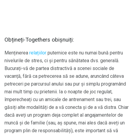
Obțineți-Togethers obișnuiți:
Menținerea
relațiilor
puternice este nu numai bună pentru
nivelurile de stres, ci și pentru sănătatea dvs. generală.
Bucurați-vă de partea distractivă a scenei sociale de
vacanță, fără ca petrecerea să se adune, aruncând câteva
petreceri pe parcursul anului sau pur și simplu programând
mai mult timp cu prietenii. Ia o noapte de joc regulat,
împerecheați cu un amicale de antrenament sau trei, sau
găsiți alte modalități de a vă conecta și de a vă distra. Chiar
dacă aveți un program deja complet al angajamentelor de
muncă și de familie (sau, aș spune, mai ales dacă aveți un
program plin de responsabilități), este important să vă