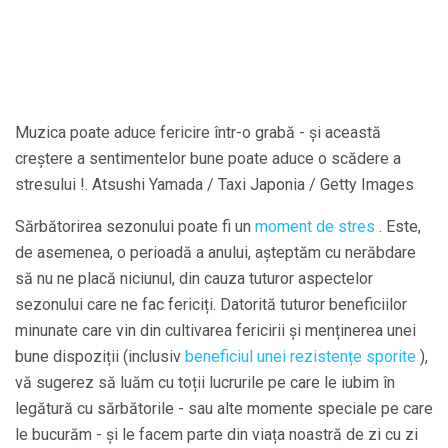
Muzica poate aduce fericire într-o grabă - și această
creștere a sentimentelor bune poate aduce o scădere a
stresului !. Atsushi Yamada / Taxi Japonia / Getty Images
Sărbătorirea sezonului poate fi un
moment de stres
. Este,
de asemenea, o perioadă a anului, așteptăm cu nerăbdare
să nu ne placă niciunul, din cauza tuturor aspectelor
sezonului care ne fac fericiți. Datorită tuturor beneficiilor
minunate care vin din cultivarea fericirii și menținerea unei
bune dispoziții (inclusiv
beneficiul unei rezistențe sporite
),
vă sugerez să luăm cu toții lucrurile pe care le iubim în
legătură cu sărbătorile - sau alte momente speciale pe care
le bucurăm - și le facem parte din viața noastră de zi cu zi