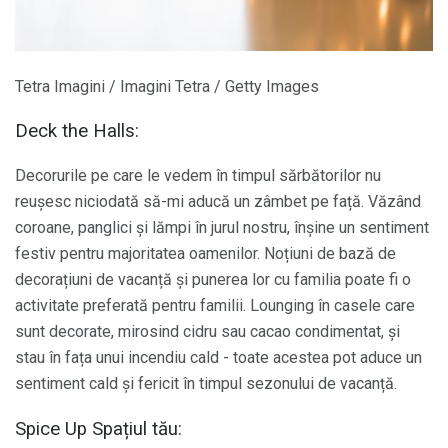
Tetra Imagini / Imagini Tetra / Getty Images
Deck the Halls:
Decorurile pe care le vedem în timpul sărbătorilor nu
reușesc niciodată să-mi aducă un zâmbet pe față. Văzând
coroane, panglici și lămpi în jurul nostru, înșine un sentiment
festiv pentru majoritatea oamenilor. Noțiuni de bază de
decorațiuni de vacanță și punerea lor cu familia poate fi o
activitate preferată pentru familii. Lounging în casele care
sunt decorate, mirosind cidru sau cacao condimentat, și
stau în fața unui incendiu cald - toate acestea pot aduce un
sentiment cald și fericit în timpul sezonului de vacanță.
Spice Up Spațiul tău: