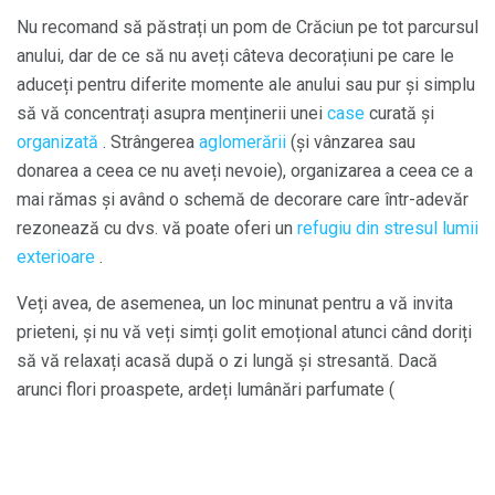
Nu recomand să păstrați un pom de Crăciun pe tot parcursul
anului, dar de ce să nu aveți câteva decorațiuni pe care le
aduceți pentru diferite momente ale anului sau pur și simplu
să vă concentrați asupra menținerii unei
case
curată și
organizată
. Strângerea
aglomerării
(și vânzarea sau
donarea a ceea ce nu aveți nevoie), organizarea a ceea ce a
mai rămas și având o schemă de decorare care într-adevăr
rezonează cu dvs. vă poate oferi un
refugiu din stresul lumii
exterioare
.
Veți avea, de asemenea, un loc minunat pentru a vă invita
prieteni, și nu vă veți simți golit emoțional atunci când doriți
să vă relaxați acasă după o zi lungă și stresantă. Dacă
arunci flori proaspete, ardeți lumânări parfumate (