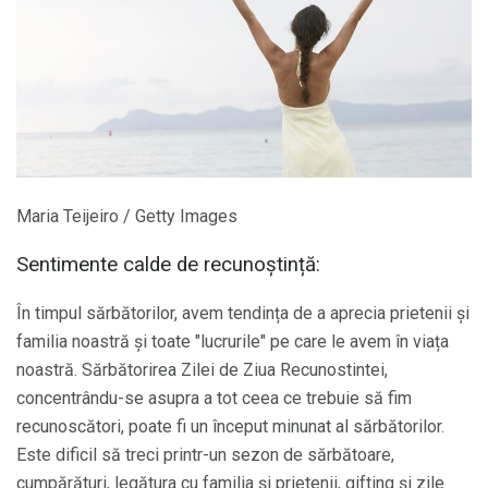
Maria Teijeiro / Getty Images
Sentimente calde de recunoștință:
În timpul sărbătorilor, avem tendința de a aprecia prietenii și
familia noastră și toate "lucrurile" pe care le avem în viața
noastră. Sărbătorirea Zilei de Ziua Recunostintei,
concentrându-se asupra a tot ceea ce trebuie să fim
recunoscători, poate fi un început minunat al sărbătorilor.
Este dificil să treci printr-un sezon de sărbătoare,
cumpărături, legătura cu familia și prietenii, gifting și zile