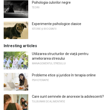
Psihologia culorilor negre
TEORII
Experimente psihologice clasice
ISTORIE ȘI BIOGRAFII
Intresting articles
Utilizarea structurilor de viață pentru
ameliorarea stresului
MANAGEMENTUL STRESULUI
Probleme etice și juridice în terapia online
PSIHOTERAPIE
Care sunt semnele de anorexie la adolescenti?
TULBURARI DE ALIMENTATIE