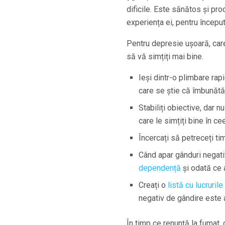
dificile. Este sănătos și pr
experiența ei, pentru început
Pentru depresie ușoară, care
să vă simțiți mai bine.
Ieși dintr-o plimbare rap
care se știe că îmbunătăț
Stabiliți obiective, dar n
care le simțiți bine în ce
Încercați să petreceți ti
Când apar gânduri negativ
dependență
și odată ce a
Creați o
listă cu lucruril
negativ de gândire este
În timp ce renunță la fumat, 