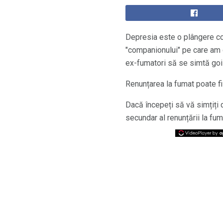
Depresia este o plângere c
"companionului" pe care am cr
ex-fumatori să se simtă goi ș
Renunțarea la fumat poate fi f
Dacă începeți să vă simțiți 
secundar al renunțării la fu