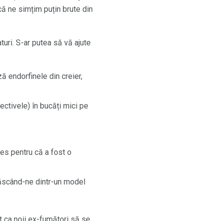
că ne simțim puțin brute din
turi. S-ar putea să vă ajute
ză endorfinele din creier,
iectivele) în bucăți mici pe
les pentru că a fost o
Răscând-ne dintr-un model
it ca noii ex-fumători să se