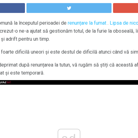
omună la începutul perioadei de
renunțare la fumat
.
Lipsa de nico
ezut-o ne-a ajutat să gestionăm totul, de la furie la oboseală, îi
i adrift pentru un timp.
oarte dificilă uneori și este destul de dificilă atunci când vă simți
deprimat după renunțarea la tutun, vă rugăm să știți că această 
mat și este temporară.