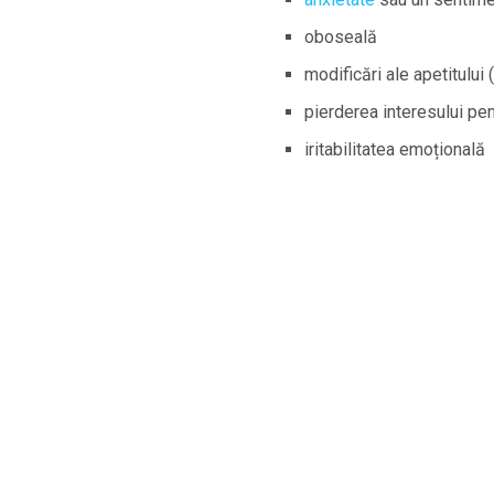
oboseală
modificări ale apetitului
pierderea interesului pent
iritabilitatea emoțională