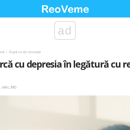
ad
ină
După ce ați renunțat
că cu depresia în legătură cu r
a Jelic, MD