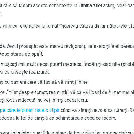
oductiv să lăsăm aceste sentimente în lumina zilei acum, chiar da
.
 vine cu renunțarea la fumat, încercați câteva din următoarele sfa
idă. Aerul proaspăt este mereu revigorant, iar exercițiile eliberea
esc starea de spirit.
u mușcați mai mult decât puteți mesteca. Împărțiți sarcinile (și ob
ea ce privește realizarea.
mp cu oameni care vă fac să vă simțiți bine.
e / trist despre fumat, reamintiți-vă că vă lipsiți de fumat mai a
ți fost vindecată, nu veți simți acest lucru.
e pe care le puteți face o clipă
când vă simțiți nevoia să fumați. 
 adesea la fel de simplu ca schimbarea a ceea ce facem.
corpul și mintea sunt într-o stare de tranziție și nu este neobișnu