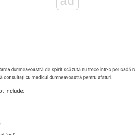
ad
tarea dumneavoastră de spirit scăzută nu trece într-o perioadă 
vă consultați cu medicul dumneavoastră pentru sfaturi.
t include:
e
nt "gol"