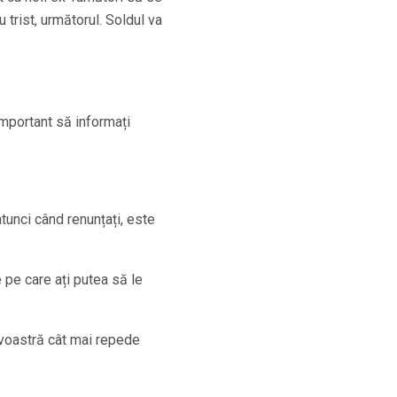
 trist, următorul. Soldul va
important să informați
atunci când renunțați, este
pe care ați putea să le
avoastră cât mai repede