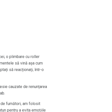
ei, o plimbare cu roller
ntimentele să vină așa cum
tați să reacționați, într-o
resie cauzate de renunțarea
ab.
 de fumători, am folosit
tutun pentru a evita emoțiile