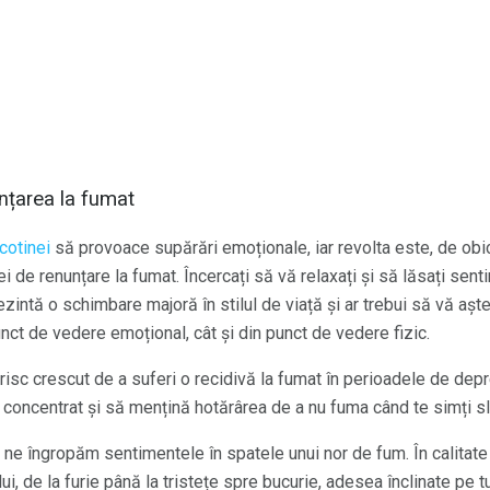
nțarea la fumat
cotinei
să provoace supărări emoționale, iar revolta este, de obic
ei de renunțare la fumat. Încercați să vă relaxați și să lăsați se
ezintă o schimbare majoră în stilul de viață și ar trebui să vă aștep
nct de vedere emoțional, cât și din punct de vedere fizic.
isc crescut de a suferi o recidivă la fumat în perioadele de dep
 concentrat și să mențină hotărârea de a nu fuma când te simți sl
 ne îngropăm sentimentele în spatele unui nor de fum. În calitate
lui, de la furie până la tristețe spre bucurie, adesea înclinate pe 