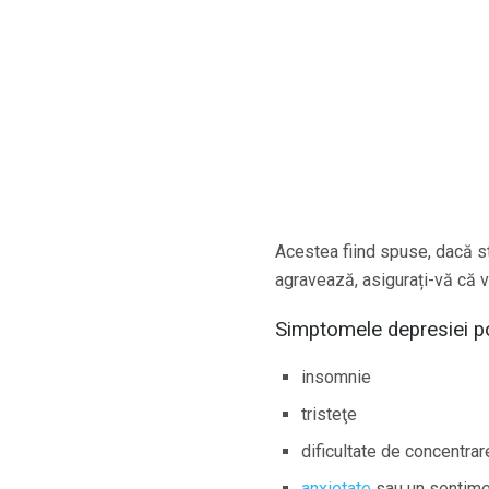
Acestea fiind spuse, dacă s
agravează, asigurați-vă că 
Simptomele depresiei po
insomnie
tristeţe
dificultate de concentrar
anxietate
sau un sentime