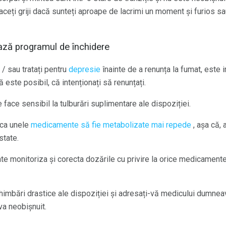
faceți griji dacă sunteți aproape de lacrimi un moment și furios sau
ază programul de închidere
 / sau tratați pentru
depresie
înainte de a renunța la fumat, este 
 este posibil, că intenționați să renunțați.
face sensibil la tulburări suplimentare ale dispoziției.
 ca unele
medicamente să fie metabolizate mai repede
, așa că, 
state.
 monitoriza și corecta dozările cu privire la orice medicamente 
chimbări drastice ale dispoziției și adresați-vă medicului dumne
va neobișnuit.