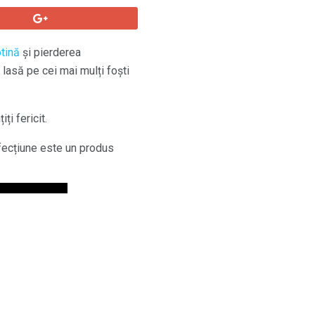
tină
și pierderea
 lasă pe cei mai mulți foști
ți fericit.
afecțiune este un produs