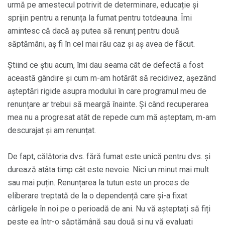
urmă pe amestecul potrivit de determinare, educație și
sprijin pentru a renunța la fumat pentru totdeauna. Îmi
amintesc că dacă aș putea să renunț pentru două
săptămâni, aș fi în cel mai rău caz și aș avea de făcut.
Știind ce știu acum, îmi dau seama cât de defectă a fost
această gândire și cum m-am hotărât să recidivez, așezând
așteptări rigide asupra modului în care programul meu de
renunțare ar trebui să meargă înainte. Și când recuperarea
mea nu a progresat atât de repede cum mă așteptam, m-am
descurajat și am renunțat.
De fapt, călătoria dvs. fără fumat este unică pentru dvs. și
durează atâta timp cât este nevoie. Nici un minut mai mult
sau mai puțin. Renunțarea la tutun este un proces de
eliberare treptată de la o dependență care și-a fixat
cârligele în noi pe o perioadă de ani. Nu vă așteptați să fiți
peste ea într-o săptămână sau două și nu vă evaluați