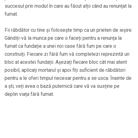
succesul prin modul în care au făcut alții când au renunțat la
fumat.
Fii răbdător cu tine și folosește timp ca un prieten de ieșire.
Gândiți-vă la munca pe care o faceți pentru a renunța la
fumat ca fundație a unei noi case fără fum pe care o
construiți. Fiecare zi fără fum vă completezi reprezintă un
bloc al acestei fundații. Așezați fiecare bloc cât mai atent
posibil, aplicați mortarul și apoi fiți suficient de răbdători
pentru a le oferi timpul necesar pentru a se usca. Înainte de
a ști, veți avea o bază puternică care vă va susține pe
deplin viața fără fumat.