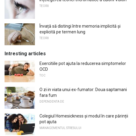
TEORII
Învață să distingi între memoria implicită și
explicită pe termen lung
TEORII
Intresting articles
Exercitiile pot ajuta la reducerea simptomelor
OCD
TOC
O zi in viata unui ex-fumator: Doua saptamani
fara fum
DEPENDENTA DE
Colegiul Homesickness și modul în care părinții
pot ajuta
MANAGEMENTUL STRESULUI