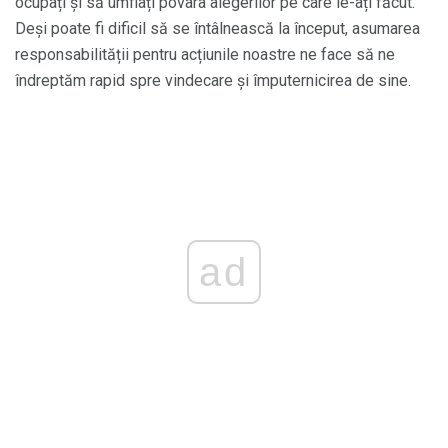
ocupați și să umflați povara alegerilor pe care le-ați făcut.
Deși poate fi dificil să se întâlnească la început, asumarea
responsabilității pentru acțiunile noastre ne face să ne
îndreptăm rapid spre vindecare și împuternicirea de sine.
ad