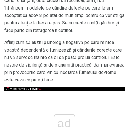
Când renunțăm, este crucial să recunoaștem și să
înfrângem modelele de gândire defecte pe care le-am
acceptat ca adevăr pe atât de mult timp, pentru că vor striga
pentru atenție la fiecare pas. Se numește nuntă gândire și
face parte din retragerea nicotinei.
Aflați cum să auziți psihologia negativă pe care mintea
voastră dependentă o furnizează și gândurile corecte care
nu vă servesc înainte ca ei să poată prelua controlul. Este
nevoie de vigilență și de o anumită practică, dar manevrarea
prin provocările care vin cu încetarea fumatului devreme
este ceva ce puteți face.
ad