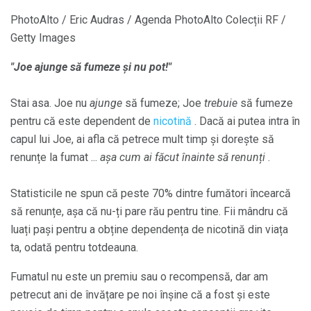
PhotoAlto / Eric Audras / Agenda PhotoAlto Colecții RF /
Getty Images
"Joe ajunge să fumeze și nu pot!"
Stai asa. Joe nu
ajunge
să fumeze; Joe
trebuie
să fumeze
pentru că este dependent de
nicotină
. Dacă ai putea intra în
capul lui Joe, ai afla că petrece mult timp și dorește să
renunțe la fumat ...
așa cum ai făcut înainte să renunți
.
Statisticile ne spun că peste 70% dintre fumători încearcă
să renunțe, așa că nu-ți pare rău pentru tine. Fii mândru că
luați pași pentru a obține dependența de nicotină din viața
ta, odată pentru totdeauna.
Fumatul nu este un premiu sau o recompensă, dar am
petrecut ani de învățare pe noi înșine că a fost și este