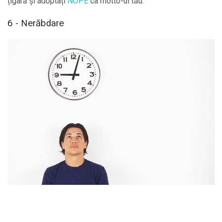
țigară și adoptați
NOPE
ca motto-ul tău.
6 - Nerăbdare