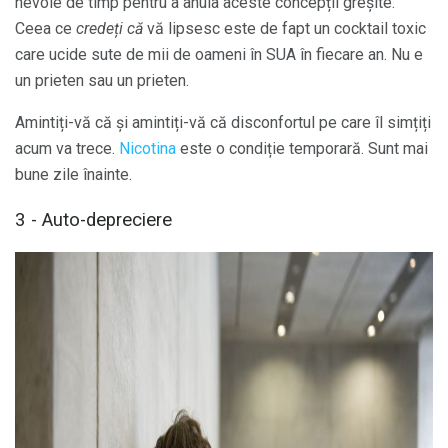
nevoie de timp pentru a anula aceste concepții greșite.
Ceea ce
credeți că
vă lipsesc este de fapt un cocktail toxic
care ucide sute de mii de oameni în SUA în fiecare an. Nu e
un prieten sau un prieten.
Amintiți-vă că și amintiți-vă că disconfortul pe care îl simțiți
acum va trece.
Nicotina
este o condiție temporară. Sunt mai
bune zile înainte.
3 - Auto-depreciere