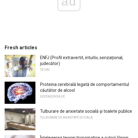
ad
Fresh articles
ENFJ (Profil extravertit, intuitiv, senzațional,
judecător)
TEORII
Proteina cerebrală legată de comportamentul
căutător de alcool
DEPENDENTA DE
Tulburare de anxietate socială și toalete publice
TULBURARE DE ANXIETATE SOCIALA
Înțelegerea teoriei tricromatice a culorii Vision