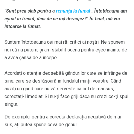
"Sunt prea slab pentru a
renunța la fumat
. Întotdeauna am
eșuat în trecut, deci de ce mă deranjez?" În final, mă voi
întoarce la fumat.
Suntem întotdeauna cei mai răi critici ai noștri. Ne spunem
noi că nu putem, și am stabilit scena pentru eșec înainte de
a avea șansa de a începe.
Acordați o atenție deosebită gândurilor care se înfrânge de
sine, care se desfășoară în fundalul minții voastre. Când
auziți un gând care nu vă servește ca cel de mai sus,
corectați-l imediat. Și nu-ți face griji dacă nu crezi ce-ți spui
singur.
De exemplu, pentru a corecta declarația negativă de mai
sus, ați putea spune ceva de genul: