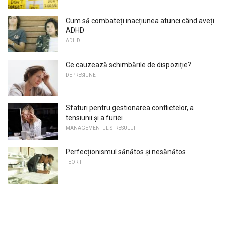
Cum să combateți inacțiunea atunci când aveți
ADHD
ADHD
Ce cauzează schimbările de dispoziție?
DEPRESIUNE
Sfaturi pentru gestionarea conflictelor, a
tensiunii și a furiei
MANAGEMENTUL STRESULUI
Perfecționismul sănătos și nesănătos
TEORII