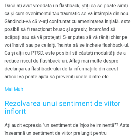
Dacă ați avut vreodată un flashback, știți că se poate simți
ca și cum evenimentul tău traumatic se va întâmpla din nou.
Gândindu-vă că v-ați confruntat cu amenințarea inițială, este
posibil să fi reacționat brusc și agresiv, încercând să
scăpați sau să vă protejați. S-ar putea să vă răniți chiar pe
voi înșivă sau pe ceilalți, înainte să se încheie flashback-ul.
Ca și alții cu PTSD, este posibil să căutați modalități de a
reduce riscul de flashback-uri. Aflați mai multe despre
declanșarea flashback-ului de la informațiile din acest
articol vă poate ajuta să preveniți unele dintre ele.
Mai Mult
Rezolvarea unui sentiment de viitor
înflorit
Ați auzit expresia "un sentiment de înjosire iminentă"? Asta
înseamnă un sentiment de viitor prelungit pentru