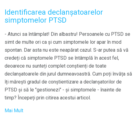
Identificarea declanșatoarelor
simptomelor PTSD
- Atunci sa întâmplat! Din albastru! Persoanele cu PTSD se
simt de multe ori ca și cum simptomele lor apar în mod
spontan. Dar asta nu este neapărat cazul. S-ar putea să vă
credeți că simptomele PTSD se întâmplă în acest fel,
deoarece nu sunteți complet conștienți de toate
declanșatoarele din jurul dumneavoastră. Cum poți învăța să
îți mărești gradul de conștientizare a declanșatorilor de
PTSD și să le "gestionezi" - și simptomele - înainte de
timp? Începeți prin citirea acestui articol.
Mai Mult