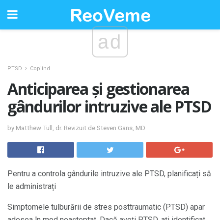
ad
PTSD
Copiind
Anticiparea și gestionarea
gândurilor intruzive ale PTSD
by Matthew Tull, dr. Revizuit de Steven Gans, MD
Pentru a controla gândurile intruzive ale PTSD, planificați să
le administrați
Simptomele tulburării de stres posttraumatic (PTSD) apar
adesea în mod neașteptat. Dacă aveți PTSD, ați identificat