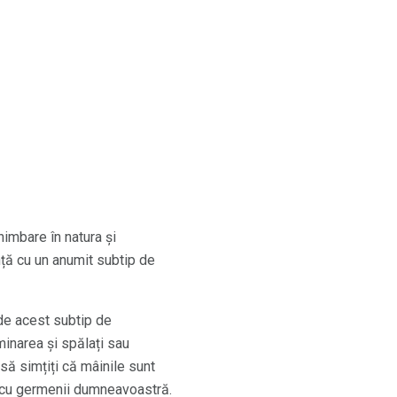
himbare în natura și
nță cu un anumit subtip de
de acest subtip de
inarea și spălați sau
să simțiți că mâinile sunt
ii cu germenii dumneavoastră.