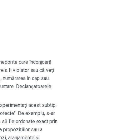
nedorite care înconjoară
 a fi violator sau că veți
te, numărarea în cap sau
luntare. Declanșatoarele
perimentați acest subtip,
corecte". De exemplu, s-ar
 să fie ordonate exact prin
 propozițiilor sau a
nzi, aranjamente și