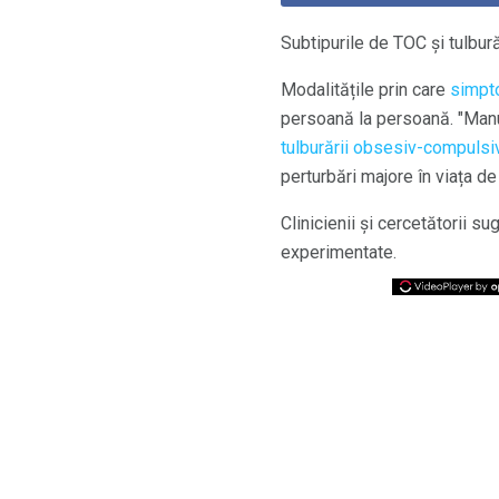
Subtipurile de TOC și tulbur
Modalitățile prin care
simpt
persoană la persoană. "Manua
tulburării obsesiv-compulsi
perturbări majore în viața de 
Clinicienii și cercetătorii s
experimentate.