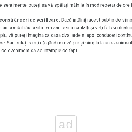
 sentimente, puteți să vă spălați mâinile în mod repetat de ore î
 constrângeri de verificare:
Dacă întâlniți acest subtip de sim
un posibil rău pentru voi sau pentru ceilalți și veți folosi ritualur
plu, vă puteți imagina că casa dvs. arde și apoi conduceți contin
foc. Sau puteți simți că gândindu-vă pur și simplu la un evenimen
el de eveniment să se întâmple de fapt.
ad