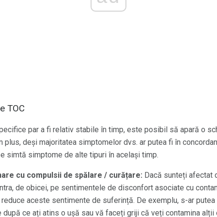
de TOC
cifice par a fi relativ stabile în timp, este posibil să apară o sc
 plus, deși majoritatea simptomelor dvs. ar putea fi în concorda
 simtă simptome de alte tipuri în același timp.
nare cu compulsii de spălare / curățare:
Dacă sunteți afectat 
tra, de obicei, pe sentimentele de disconfort asociate cu contam
a reduce aceste sentimente de suferință. De exemplu, s-ar putea 
după ce ați atins o ușă sau vă faceți griji că veți contamina alț