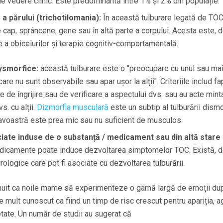
de vedere clinic. Este predominantă între 1% și 2% din populație.
a părului (trichotilomania):
În această tulburare legată de TOC,
 cap, sprâncene, gene sau în altă parte a corpului. Acesta este, de
 a obiceiurilor și terapie cognitiv-comportamentală.
dysmorfice:
această tulburare este o "preocupare cu unul sau ma
re nu sunt observabile sau apar ușor la alții". Criteriile includ fa
de îngrijire sau de verificare a aspectului dvs. sau au acte mint
s. cu alții.
Dizmorfia musculară
este un subtip al tulburării dismo
avoastră este prea mic sau nu suficient de musculos.
ciate induse de o substanță / medicament sau din altă stare
dicamente poate induce dezvoltarea simptomelor TOC. Există, 
rologice care pot fi asociate cu dezvoltarea tulburării.
șnuit ca noile mame să experimenteze o gamă largă de emoții dup
mult cunoscut ca fiind un timp de risc crescut pentru apariția, ag
ietate. Un număr de studii au sugerat că