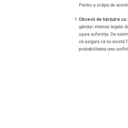
Pentru a scăpa de aceste
Obsesii de hărțuire cu
gânduri intense legate de 
ușura suferința. De exem
vă asigura că nu există 
probabilitatea unui astf