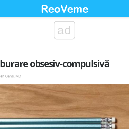
ad
ulburare obsesiv-compulsivă
even Gans, MD