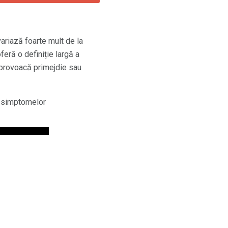
riază foarte mult de la
eră o definiție largă a
 provoacă primejdie sau
ii simptomelor