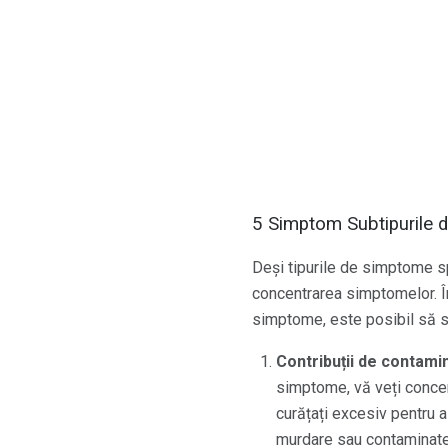
5 Simptom Subtipurile 
Deși tipurile de simptome spe
concentrarea simptomelor. În
simptome, este posibil să se
Contribuții de contami
simptome, vă veți concen
curățați excesiv pentru 
murdare sau contaminate 