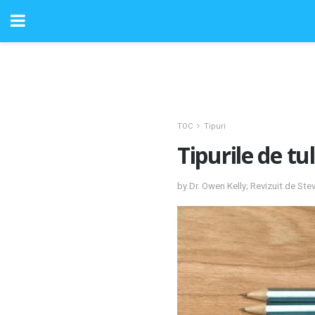
TOC
Tipuri
Tipurile de t
by Dr. Owen Kelly; Revizuit de St