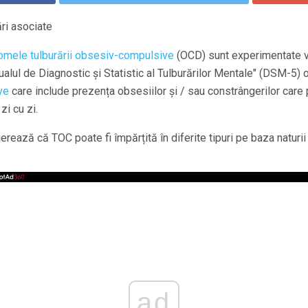
ări asociate
omele tulburării obsesiv-compulsive
(OCD) sunt experimentate va
lul de Diagnostic și Statistic al Tulburărilor Mentale" (DSM-5) of
ve
care include prezența obsesiilor și / sau constrângerilor care
zi cu zi.
ugerează că TOC poate fi împărțită în diferite tipuri pe baza natur
ad