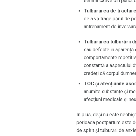
semnificative din punct 
Tulburarea de tractare 
de a vă trage părul de pe
antrenament de inversare
Tulburarea tulburării 
sau defecte în aparență ca
comportamente repetitive 
constantă a aspectului dv
credeți că corpul dumne
TOC și afecțiunile aso
anumite substanțe și me
afecțiuni medicale și neu
În plus, deși nu este neobi
perioada postpartum este de 
de spirit și tulburări de anx