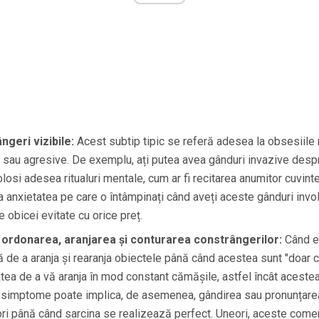
geri vizibile:
Acest subtip tipic se referă adesea la obsesiile 
 sau agresive. De exemplu, ați putea avea gânduri invazive despre
olosi adesea ritualuri mentale, cum ar fi recitarea anumitor cuvin
a anxietatea pe care o întâmpinați când aveți aceste gânduri invo
 obicei evitate cu orice preț.
 ordonarea, aranjarea și conturarea constrângerilor:
Când ex
ă de a aranja și rearanja obiectele până când acestea sunt "doar 
tea de a vă aranja în mod constant cămășile, astfel încât acestea
 simptome poate implica, de asemenea, gândirea sau pronunțarea
ori până când sarcina se realizează perfect. Uneori, aceste come