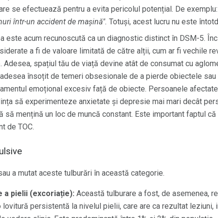
are se efectuează pentru a evita pericolul potențial. De exemplu
uri într-un accident de mașină".
Totuși, acest lucru nu este întot
 este acum recunoscută ca un diagnostic distinct în DSM-5. Înc
iderate a fi de valoare limitată de către alții, cum ar fi vechile rev
e. Adesea, spațiul tău de viață devine atât de consumat cu aglome
e adesea însoțit de temeri obsesionale de a pierde obiectele sau 
așamentul emoțional excesiv față de obiecte. Persoanele afectate
dința să experimenteze anxietate și depresie mai mari decât perso
ă să mențină un loc de muncă constant. Este important faptul c
nt de TOC.
ulsive
 sau a mutat aceste tulburări în această categorie.
a pielii (excoriație):
Această tulburare a fost, de asemenea, r
ovitură persistentă la nivelul pielii, care are ca rezultat leziuni, i