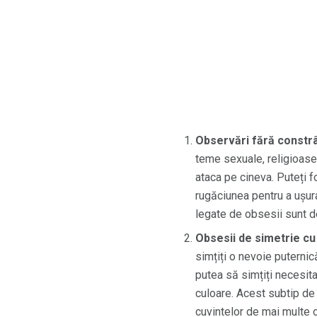
Observări fără constrân
teme sexuale, religioase
ataca pe cineva. Puteți f
rugăciunea pentru a ușur
legate de obsesii sunt de
Obsesii de simetrie cu
simțiți o nevoie puternic
putea să simțiți necesita
culoare. Acest subtip de
cuvintelor de mai multe 