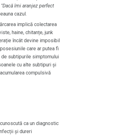
:
"Dacă îmi aranjez perfect
deauna cazul.
ărcarea implică colectarea
iste, haine, chitanțe, junk
rație încât devine imposibil
posesiunile care ar putea fi
 de subtipurile simptomului
anele cu alte subtipuri și
ă acumularea compulsivă
ecunoscută ca un diagnostic
nfecții și dureri