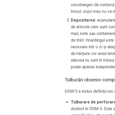
constrangeri de contoriz
biroul, soțul meu nu va m
Depozitarea:
acumularea
de articole care sunt cons
mail, note sau container
de trăit. Hoardingul est
necesare într-o zi și at
de hărțuire vor avea ten
adesea nu sunt în măsur
poate apărea independe
Tulburări obsesiv-comp
DSM-5 a inclus definiții noi
Tulburare de perforare 
distinct în DSM-5. Este o l