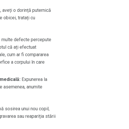
 aveți o dorință puternică
 obicei, tratați cu
i multe defecte percepute
ptul că ați efectuat
ale, cum ar fi compararea
rfice a corpului în care
 medicală:
Expunerea la
de asemenea, anumite
ă sosirea unui nou copil,
ravarea sau reapariția stării