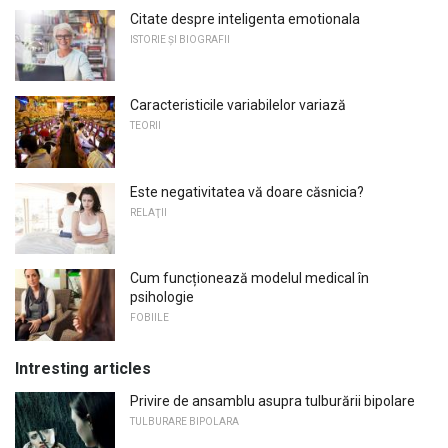
Citate despre inteligenta emotionala
ISTORIE ȘI BIOGRAFII
Caracteristicile variabilelor variază
TEORII
Este negativitatea vă doare căsnicia?
RELAŢII
Cum funcționează modelul medical în
psihologie
FOBIILE
Intresting articles
Privire de ansamblu asupra tulburării bipolare
TULBURARE BIPOLARA