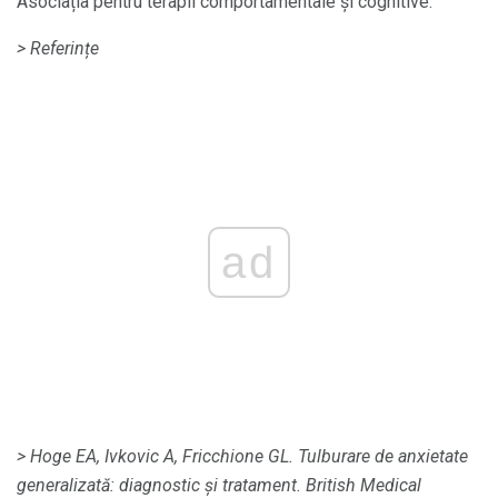
Asociația pentru terapii comportamentale și cognitive.
> Referințe
ad
> Hoge EA, Ivkovic A, Fricchione GL.
Tulburare de anxietate
generalizată: diagnostic și tratament.
British Medical