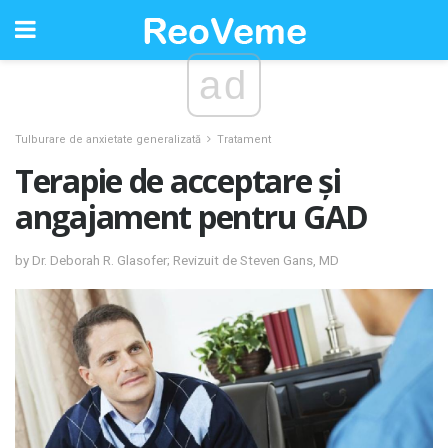
ad
Tulburare de anxietate generalizată
Tratament
Terapie de acceptare și
angajament pentru GAD
by Dr. Deborah R. Glasofer; Revizuit de Steven Gans, MD