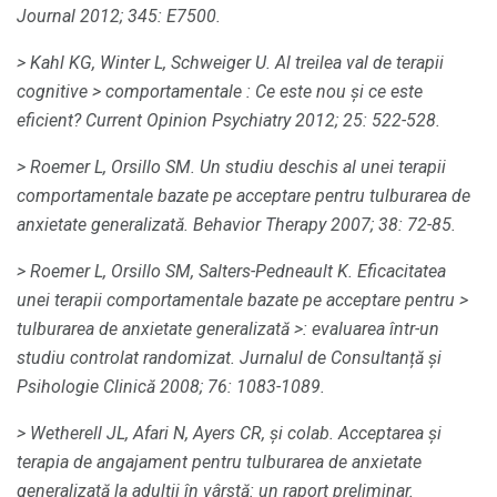
Journal 2012;
345: E7500.
> Kahl KG, Winter L, Schweiger U. Al treilea val de
terapii
cognitive
> comportamentale
: Ce este nou și ce este
eficient?
Current Opinion Psychiatry 2012;
25: 522-528.
> Roemer L, Orsillo SM.
Un studiu deschis al unei terapii
comportamentale bazate pe acceptare pentru tulburarea de
anxietate generalizată.
Behavior Therapy 2007;
38: 72-85.
> Roemer L, Orsillo SM, Salters-Pedneault K. Eficacitatea
unei terapii comportamentale bazate pe acceptare pentru
>
tulburarea de anxietate generalizată
>: evaluarea într-un
studiu controlat randomizat.
Jurnalul de Consultanță și
Psihologie Clinică 2008;
76: 1083-1089.
> Wetherell JL, Afari N, Ayers CR, și colab.
Acceptarea și
terapia de angajament pentru tulburarea de anxietate
generalizată la adulții în vârstă: un raport preliminar.