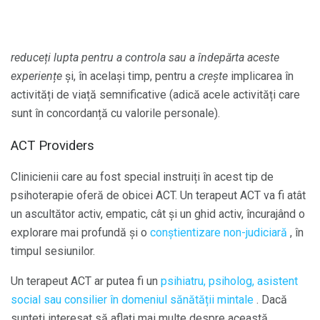
reduceți
lupta pentru a controla sau a îndepărta aceste
experiențe
și, în același timp, pentru a
crește
implicarea în
activități de viață semnificative (adică acele activități care
sunt în concordanță cu valorile personale).
ACT Providers
Clinicienii care au fost special instruiți în acest tip de
psihoterapie oferă de obicei ACT. Un terapeut ACT va fi atât
un ascultător activ, empatic, cât și un ghid activ, încurajând o
explorare mai profundă și o
conștientizare non-judiciară
, în
timpul sesiunilor.
Un terapeut ACT ar putea fi un
psihiatru, psiholog, asistent
social sau consilier în domeniul sănătății mintale
. Dacă
sunteți interesat să aflați mai multe despre această