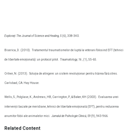
Explorați: The Journal of Science and Healing, 5
(6), 338-340.
Biserica, D. (2010).
Tratamentul traumatismelor de luptă la veterani folosind EFT (tehnici
de libertate emoțională): un protocol pilot.
Traumatology, 16
, (1), 55-65.
Ortner, N. (2013).
Soluția de atingere: un sistem revoluționar pentru trăirea fără stres.
Carlsbad, CA: Hay House.
Wells, S., Polglase, K., Andrews, HB, Carrington, P., & Baker, KH (2003).
Evaluarea unei
intervenții bazate pe meridiane, tehnici de libertate emoțională (EFT), pentru reducerea
anumitor fobii ale animalelor mici.
Jurnalul de Psihologie Clinică, 59
(9), 943-966.
Related Content