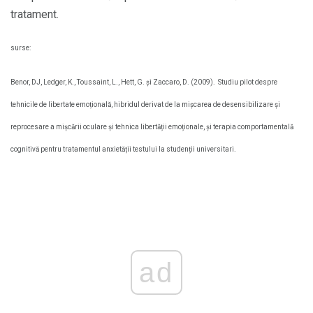
tratament.
surse:
Benor, DJ, Ledger, K., Toussaint, L., Hett, G. și Zaccaro, D. (2009).
Studiu pilot despre
tehnicile de libertate emoțională, hibridul derivat de la mișcarea de desensibilizare și
reprocesare a mișcării oculare și tehnica libertății emoționale, și terapia comportamentală
cognitivă pentru tratamentul anxietății testului la studenții universitari.
ad