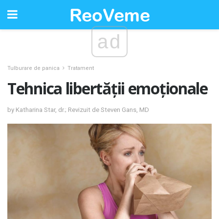
ad
Tulburare de panica
Tratament
Tehnica libertății emoționale
by Katharina Star, dr.; Revizuit de Steven Gans, MD