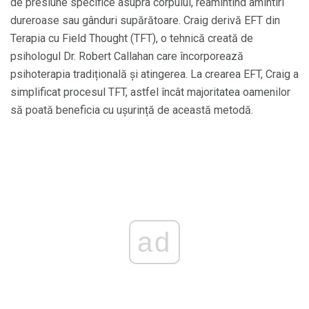
de presiune specifice asupra corpului, reamintind amintiri
dureroase sau gânduri supărătoare. Craig derivă EFT din
Terapia cu Field Thought (TFT), o tehnică creată de
psihologul Dr. Robert Callahan care încorporează
psihoterapia tradițională și atingerea. La crearea EFT, Craig a
simplificat procesul TFT, astfel încât majoritatea oamenilor
să poată beneficia cu ușurință de această metodă.
ad