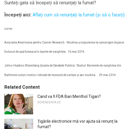
Sunteți gata să începeți să renunțați la fumat?
Începeți aici:
Aflați cum să renunțați la fumat (și să o faceți)
surse:
Asociatia Americana pentru Cancer Research.
Nicotina și expunerea la cancerigen după ce
furtunul de apă fumează în barele de narghilea.
16 mai 2014.
Johns Hopkins Bloomberg Școala de Sănătate Publică.
Studiul: Barierele de narghilea din
Baltimore conțin niveluri ridicate de monoxid de carbon și aer nicotină.
.
29 mai 2014.
Related Content
Cand va fi FDA Ban Menthol Tigari?
DEPENDENTA DE
Țigările electronice mă vor ajuta să renunț la
fumat?