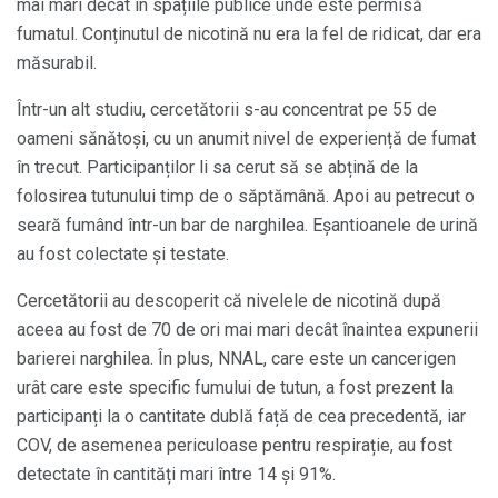
mai mari decât în ​​spațiile publice unde este permisă
fumatul. Conținutul de nicotină nu era la fel de ridicat, dar era
măsurabil.
Într-un alt studiu, cercetătorii s-au concentrat pe 55 de
oameni sănătoși, cu un anumit nivel de experiență de fumat
în trecut. Participanților li sa cerut să se abțină de la
folosirea tutunului timp de o săptămână. Apoi au petrecut o
seară fumând într-un bar de narghilea. Eșantioanele de urină
au fost colectate și testate.
Cercetătorii au descoperit că nivelele de nicotină după
aceea au fost de 70 de ori mai mari decât înaintea expunerii
barierei narghilea. În plus, NNAL, care este un cancerigen
urât care este specific fumului de tutun, a fost prezent la
participanți la o cantitate dublă față de cea precedentă, iar
COV, de asemenea periculoase pentru respirație, au fost
detectate în cantități mari între 14 și 91%.