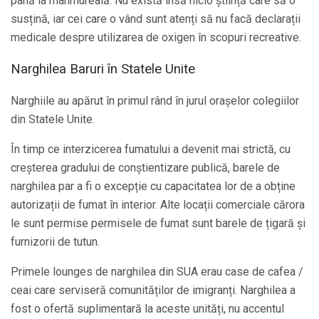
până la mahmureală. Nu există însă nicio știință care să o
susțină, iar cei care o vând sunt atenți să nu facă declarații
medicale despre utilizarea de oxigen în scopuri recreative.
Narghilea Baruri în Statele Unite
Narghiile au apărut în primul rând în jurul orașelor colegiilor
din Statele Unite.
În timp ce interzicerea fumatului a devenit mai strictă, cu
creșterea gradului de conștientizare publică, barele de
narghilea par a fi o excepție cu capacitatea lor de a obține
autorizații de fumat în interior. Alte locații comerciale cărora
le sunt permise permisele de fumat sunt barele de țigară și
furnizorii de tutun.
Primele lounges de narghilea din SUA erau case de cafea /
ceai care serviseră comunităților de imigranți. Narghilea a
fost o ofertă suplimentară la aceste unități, nu accentul