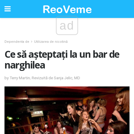
ad
Dependenta de
Utilizarea de nicotină
Ce să așteptați la un bar de
narghilea
by Terry Martin; Revizuită de Sanja Jelic, MD