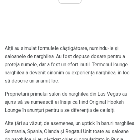
Alții au simulat formulele câștigătoare, numindu-le și
saloanele de narghilea. Au fost depuse dosare pentru a
proteja numele, dar a fost un efort inutil. Termenul lounge
narghilea a devenit sinonim cu experiența narghilea, în loc
să descrie un anumit loc.
Proprietarii primului salon de narghilea din Las Vegas au
ajuns să se numească ei înșiși ca fiind Original Hookah
Lounge în anunțuri pentru a se diferenția de ceilalți.
Alte țări au văzut, de asemenea, un uptick în baruri narghilea.
Germania, Spania, Olanda și Regatul Unit toate au saloane
de narghilea și au câștigat chiar și popularitate în Rusia.