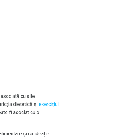
 asociată cu alte
ricția dietetică și
exercițiul
te fi asociat cu o
limentare și cu ideație