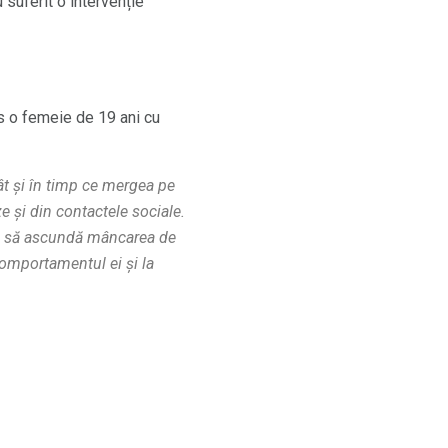
 suferit o intervenție
s o femeie de 19 ani cu
ât și în timp ce mergea pe
e și din contactele sociale.
ise să ascundă mâncarea de
comportamentul ei și la