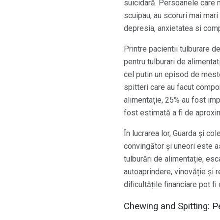
suicidară. Persoanele care me
scuipau, au scoruri mai mari
depresia, anxietatea si co
Printre pacientii tulburare 
pentru tulburari de alimentat
cel putin un episod de mestec
spitteri care au facut compo
alimentație, 25% au fost imp
fost estimată a fi de aproxim
În lucrarea lor, Guarda și c
convingător și uneori este a
tulburări de alimentație, es
autoaprindere, vinovăție și 
dificultățile financiare pot f
Chewing and Spitting: P