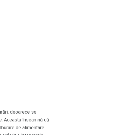
urări, deoarece se
re. Aceasta înseamnă că
ulburare de alimentare