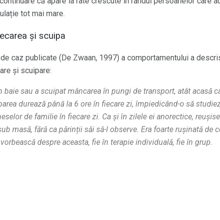
continuare că apare la rate crescute în rândul persoanelor care au
pulație tot mai mare.
ecarea și scuipa
e de caz publicate (De Zwaan, 1997) a comportamentului a descri
re și scuipare:
 în baie sau a scuipat mâncarea în pungi de transport, atât acasă c
area durează până la 6 ore în fiecare zi, împiedicând-o să studiez
selor de familie în fiecare zi. Ca și în zilele ei anorectice, reuș
ub masă, fără ca părinții săi să-l observe. Era foarte rușinată de 
vorbească despre aceasta, fie în terapie individuală, fie în grup.