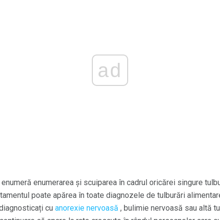
ad
enumeră enumerarea și scuiparea în cadrul oricărei singure tulb
amentul poate apărea în toate diagnozele de tulburări alimenta
diagnosticați cu
anorexie nervoasă
, bulimie nervoasă sau altă t