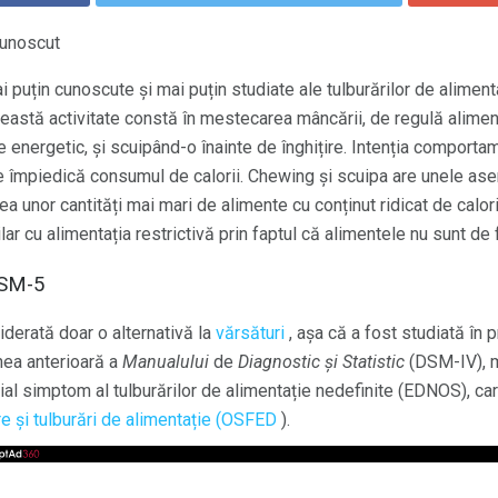
cunoscut
puțin cunoscute și mai puțin studiate ale tulburărilor de alimen
eastă activitate constă în mestecarea mâncării, de regulă alimen
 energetic, și scuipând-o înainte de înghițire. Intenția comporta
e împiedică consumul de calorii. Chewing și scuipa are unele ase
 unor cantități mai mari de alimente cu conținut ridicat de calor
r cu alimentația restrictivă prin faptul că alimentele nu sunt de 
DSM-5
siderată doar o alternativă la
vărsături
, așa că a fost studiată în 
nea anterioară a
Manualului
de
Diagnostic și Statistic
(DSM-IV), m
al simptom al tulburărilor de alimentație nedefinite (EDNOS), ca
ire și tulburări de alimentație (OSFED
).