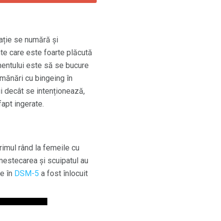
tație se numără și
te care este foarte plăcută
mentului este să se bucure
mănări cu bingeing în
ii decât se intenționează,
fapt ingerate.
primul rând la femeile cu
estecarea și scuipatul au
re în
DSM-5
a fost înlocuit