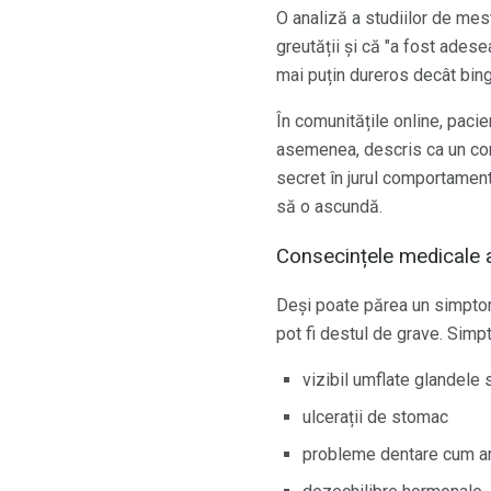
O analiză a studiilor de mes
greutății și că "a fost ades
mai puțin dureros decât bingi
În comunitățile online, pac
asemenea, descris ca un com
secret în jurul comportament
să o ascundă.
Consecințele medicale al
Deși poate părea un simptom 
pot fi destul de grave. Simpt
vizibil umflate glandele 
ulcerații de stomac
probleme dentare cum ar f