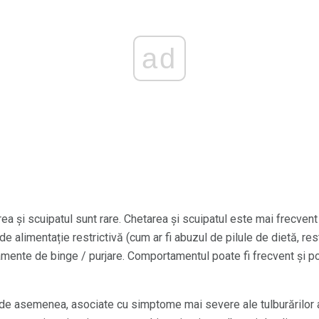
ad
ea și scuipatul sunt rare. Chetarea și scuipatul este mai frecvent
 alimentație restrictivă (cum ar fi abuzul de pilule de dietă, rest
ente de binge / purjare. Comportamentul poate fi frecvent și poa
, de asemenea, asociate cu simptome mai severe ale tulburărilor a