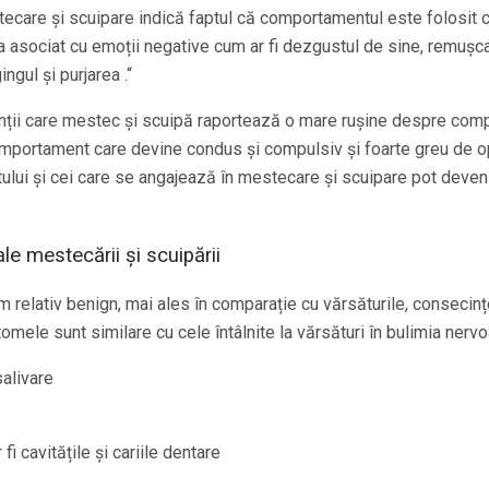
tecare și scuipare indică faptul că comportamentul este folosit 
ea asociat cu emoții negative cum ar fi dezgustul de sine, remușcar
ngul și purjarea .“
ienții care mestec și scuipă raportează o mare rușine despre com
portament care devine condus și compulsiv și foarte greu de op
ului și cei care se angajează în mestecare și scuipare pot deveni
e mestecării și scuipării
relativ benign, mai ales în comparație cu vărsăturile, consecințe
omele sunt similare cu cele întâlnite la vărsături în bulimia nervo
salivare
i cavitățile și cariile dentare