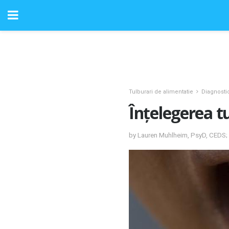
Tulburari de alimentatie
Diagnosti
Înțelegerea t
by Lauren Muhlheim, PsyD, CEDS;