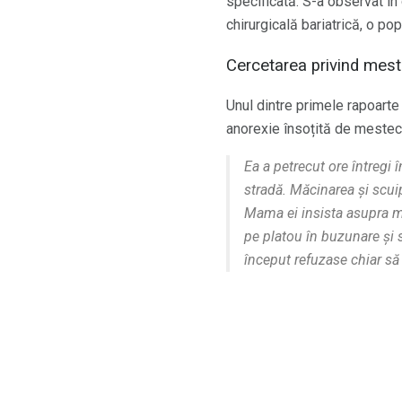
specificată. S-a observat în 
chirurgicală bariatrică, o po
Cercetarea privind mest
Unul dintre primele rapoart
anorexie însoțită de mesteca
Ea a petrecut ore întregi
stradă. Măcinarea și scuip
Mama ei insista asupra me
pe platou în buzunare și s
început refuzase chiar să 