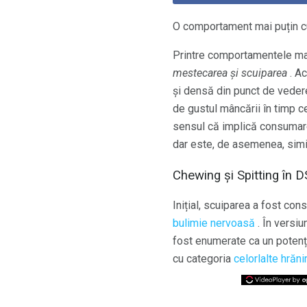
O comportament mai puțin 
Printre comportamentele mai 
mestecarea și scuiparea
. Ac
și densă din punct de vedere
de gustul mâncării în timp c
sensul că implică consumarea
dar este, de asemenea, simila
Chewing și Spitting în 
Inițial, scuiparea a fost con
bulimie nervoasă
. În versiu
fost enumerate ca un potenți
cu categoria
celorlalte hrăn