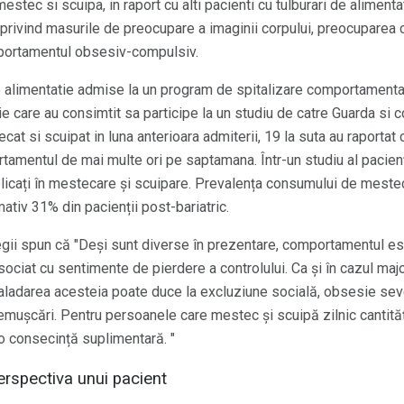
stec si scuipa, in raport cu alti pacienti cu tulburari de aliment
 privind masurile de preocupare a imaginii corpului, preocuparea 
mportamentul obsesiv-compulsiv.
de alimentatie admise la un program de spitalizare comportamentale
ie care au consimtit sa participe la un studiu de catre Guarda si c
at si scuipat in luna anterioara admiterii, 19 la suta au raportat 
rtamentul de mai multe ori pe saptamana. Într-un studiu al pacienț
licați în mestecare și scuipare. Prevalența consumului de mestec
ativ 31% din pacienții post-bariatric.
olegii spun că "Deși sunt diverse în prezentare, comportamentul es
sociat cu sentimente de pierdere a controlului. Ca și în cazul maj
caladarea acesteia poate duce la excluziune socială, obsesie seve
remușcări. Pentru persoanele care mestec și scuipă zilnic cantităț
i o consecință suplimentară. "
erspectiva unui pacient