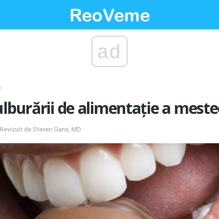
ad
c
ulburării de alimentație a meste
 Revizuit de Steven Gans, MD