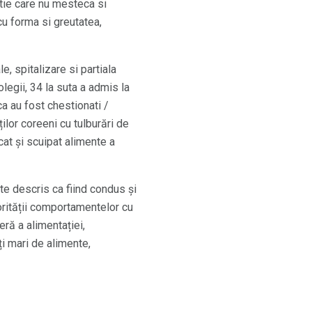
atie care nu mesteca si
cu forma si greutatea,
, spitalizare si partiala
olegii, 34 la suta a admis la
ca au fost chestionati /
ilor coreeni cu tulburări de
at și scuipat alimente a
te descris ca fiind condus și
orității comportamentelor cu
ră a alimentației,
i mari de alimente,