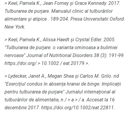
> Keel, Pamela K., Jean Forney și Grace Kennedy.
2017.
Tulburarea de purjare.
Manualul clinic al tulburărilor
alimentare și atipice
.
189-204.
Presa Universitatii Oxford.
New York.
> Keel, Pamela K., Alissa Haedt și Crystal Edler.
2005.
"Tulburarea de purjare: o varianta ominoasa a bulimiei
nervoase"
Journal of
Nutritional
Disorders
38 (3): 191-99.
https://doi.org/
> 10.1002 / eat.20179
>.
> Lydecker, Janet A., Megan Shea și Carlos M. Grilo.
nd
"Exercițiul condus în absența hranei de binge: Implicații
pentru tulburarea de purjare" Jurnalul internațional al
tulburărilor de alimentatie, n /
> a
> / a.
Accesat la 16
decembrie 2017. https://doi.org/10.1002/eat.22811.