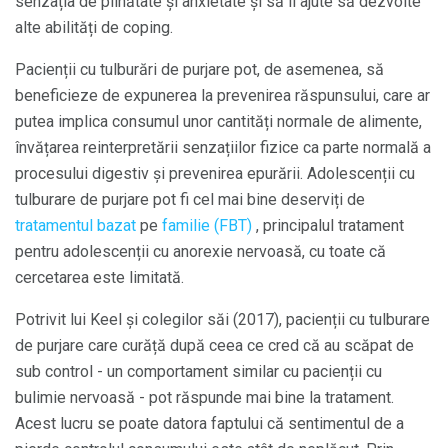
senzația de plinătate și anxietate și să îi ajute să dezvolte
alte abilități de coping.
Pacienții cu tulburări de purjare pot, de asemenea, să
beneficieze de expunerea la prevenirea răspunsului, care ar
putea implica consumul unor cantități normale de alimente,
învățarea reinterpretării senzațiilor fizice ca parte normală a
procesului digestiv și prevenirea epurării. Adolescenții cu
tulburare de purjare pot fi cel mai bine deserviți de
tratamentul bazat
pe
familie (FBT)
, principalul tratament
pentru adolescenții cu anorexie nervoasă, cu toate că
cercetarea este limitată.
Potrivit lui Keel și colegilor săi (2017), pacienții cu tulburare
de purjare care curăță după ceea ce cred că au scăpat de
sub control - un comportament similar cu pacienții cu
bulimie nervoasă - pot răspunde mai bine la tratament.
Acest lucru se poate datora faptului că sentimentul de a