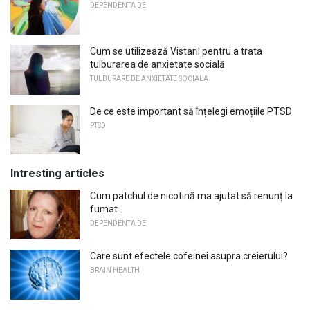
DEPENDENTA DE
Cum se utilizează Vistaril pentru a trata
tulburarea de anxietate socială
TULBURARE DE ANXIETATE SOCIALA
De ce este important să înțelegi emoțiile PTSD
PTSD
Intresting articles
Cum patchul de nicotină ma ajutat să renunț la
fumat
DEPENDENTA DE
Care sunt efectele cofeinei asupra creierului?
BRAIN HEALTH