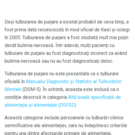
Deși tulburarea de purjare a existat probabil de ceva timp, a
fost prima dată recunoscută în mod oficial de Keel și colegi
în 2005. Tulburarea de purjare a fost studiată mult mai puțin
decât bulimia nervoasă. Într-adevăr, mulți pacienți cu
tulburare de purjare au fost diagnosticați incorect ca având
bulimia nervoasă sau nu au fost diagnosticați deloc.
Tulburarea de purjare nu este prezentată ca o tulburare
oficială în
Manualul Diagnostic și Statistic al Tulburărilor
Mentale
(DSM-5). În schimb, aceasta este inclusă ca o
condiție descrisă în categoria
Altă boală specificată de
alimentație și alimentație (OSFED)
.
Această categorie include persoanele cu tulburări clinice
semnificative ale alimentației, care nu îndeplinesc criteriile
pentru una dintre afecțiunile primare de alimentație,