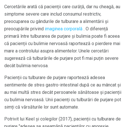
Cercetările arată că pacienții care curăță, dar nu cheagă, au
simptome severe care includ consumul restrictiv,
preocuparea cu gândurile de tulburare a alimentării și
preocupările privind
imaginea corporală
. O diferență
primară între tulburarea de purjare și bulimia poate fi aceea
că pacienții cu bulimie nervoasă raportează o pierdere mai
mare a controlului asupra alimentelor. Unele cercetări
sugerează că tulburările de purjare pot fi mai puțin severe
decât bulimia nervosa.
Pacienții cu tulburare de purjare raportează adesea
sentimente de stres gastro-intestinal după ce au mâncat și
au mai multă stres decât persoanele sănătoase și pacienții
cu bulimia nervoasă. Unii pacienți cu tulburări de purjare pot
simți că vărsăturile lor sunt automate.
Potrivit lui Keel și colegilor (2017), pacienții cu tulburare de
purjare "adesea se aseamănă pacienților cu anorexie