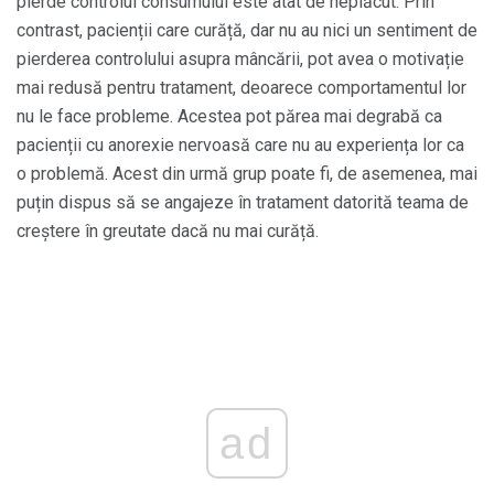
pierde controlul consumului este atât de neplăcut. Prin
contrast, pacienții care curăță, dar nu au nici un sentiment de
pierderea controlului asupra mâncării, pot avea o motivație
mai redusă pentru tratament, deoarece comportamentul lor
nu le face probleme. Acestea pot părea mai degrabă ca
pacienții cu anorexie nervoasă care nu au experiența lor ca
o problemă. Acest din urmă grup poate fi, de asemenea, mai
puțin dispus să se angajeze în tratament datorită teama de
creștere în greutate dacă nu mai curăță.
ad