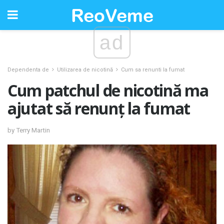
ad
Dependenta de
Utilizarea de nicotină
Cum sa renunti la fumat
Cum patchul de nicotină ma
ajutat să renunț la fumat
by Terry Martin