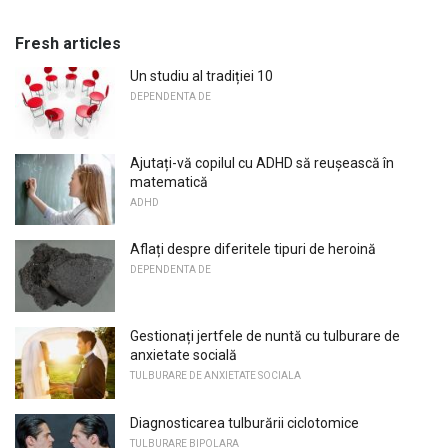
Fresh articles
Un studiu al tradiției 10
DEPENDENTA DE
Ajutați-vă copilul cu ADHD să reușească în
matematică
ADHD
Aflați despre diferitele tipuri de heroină
DEPENDENTA DE
Gestionați jertfele de nuntă cu tulburare de
anxietate socială
TULBURARE DE ANXIETATE SOCIALA
Diagnosticarea tulburării ciclotomice
TULBURARE BIPOLARA