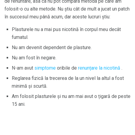
de renuntare, asa ca nu pot compara metoda pe care am
folosit-o cu alte metode. Nu știu cât de mult a jucat un patch
în succesul meu până acum, dar aceste lucruri știu:
Plasturele nu a mai pus nicotină în corpul meu decât
fumatul.
Nu am devenit dependent de plasture.
Nu am fost în negare.
N-am avut
simptome
oribile de
renunțare la nicotină
.
Reglarea fizică la trecerea de la un nivel la altul a fost
minimă și scurtă.
Am folosit plasturele și nu am mai avut o țigară de peste
15 ani.