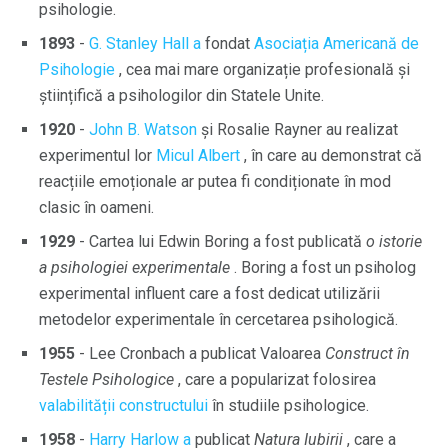
psihologie.
1893
-
G. Stanley Hall a
fondat
Asociația Americană de
Psihologie
, cea mai mare organizație profesională și
științifică a psihologilor din Statele Unite.
1920
-
John B. Watson
și Rosalie Rayner au realizat
experimentul lor
Micul Albert
, în care au demonstrat că
reacțiile emoționale ar putea fi condiționate în mod
clasic în oameni.
1929
- Cartea lui Edwin Boring a fost publicată
o istorie
a psihologiei experimentale
. Boring a fost un psiholog
experimental influent care a fost dedicat utilizării
metodelor experimentale în cercetarea psihologică.
1955
- Lee Cronbach a publicat Valoarea
Construct în
Testele Psihologice
, care a popularizat folosirea
valabilității constructului
în studiile psihologice.
1958
-
Harry Harlow a
publicat
Natura Iubirii
, care a