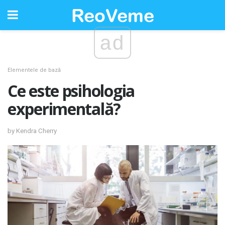
ad
Elementele de bază
Ce este psihologia
experimentală?
by Kendra Cherry