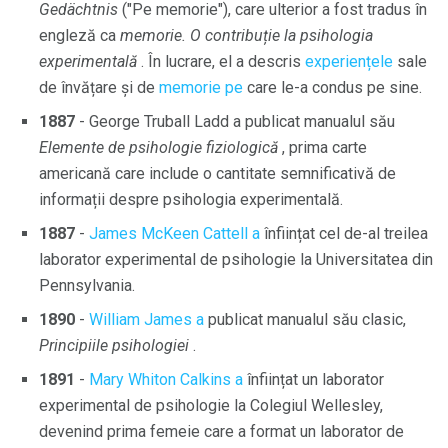
Gedächtnis
("Pe memorie"), care ulterior a fost tradus în
engleză ca
memorie.
O contribuție la psihologia
experimentală
. În lucrare, el a descris
experiențele
sale
de învățare și de
memorie pe
care le-a condus pe sine.
1887
- George Truball Ladd a publicat manualul său
Elemente de psihologie fiziologică
, prima carte
americană care include o cantitate semnificativă de
informații despre psihologia experimentală.
1887
-
James McKeen Cattell a
înființat cel de-al treilea
laborator experimental de psihologie la Universitatea din
Pennsylvania.
1890
-
William James a
publicat manualul său clasic,
Principiile psihologiei
.
1891
-
Mary Whiton Calkins a
înființat un laborator
experimental de psihologie la Colegiul Wellesley,
devenind prima femeie care a format un laborator de