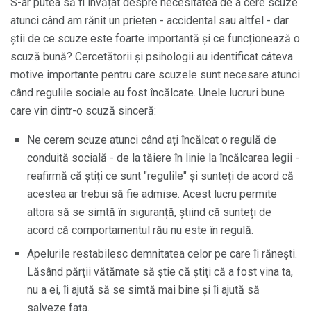
S-ar putea să fi învățat despre necesitatea de a cere scuze
atunci când am rănit un prieten - accidental sau altfel - dar
știi de ce scuze este foarte importantă și ce funcționează o
scuză bună? Cercetătorii și psihologii au identificat câteva
motive importante pentru care scuzele sunt necesare atunci
când regulile sociale au fost încălcate. Unele lucruri bune
care vin dintr-o scuză sinceră:
Ne cerem scuze atunci când ați încălcat o regulă de
conduită socială - de la tăiere în linie la încălcarea legii -
reafirmă că știți ce sunt "regulile" și sunteți de acord că
acestea ar trebui să fie admise. Acest lucru permite
altora să se simtă în siguranță, știind că sunteți de
acord că comportamentul rău nu este în regulă.
Apelurile restabilesc demnitatea celor pe care îi rănești.
Lăsând părții vătămate să știe că știți că a fost vina ta,
nu a ei, îi ajută să se simtă mai bine și îi ajută să
salveze fața.