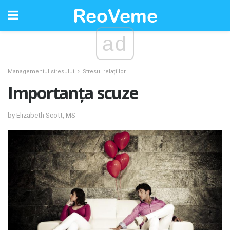
ad
Managementul stresului
Stresul relațiilor
Importanța scuze
by Elizabeth Scott, MS