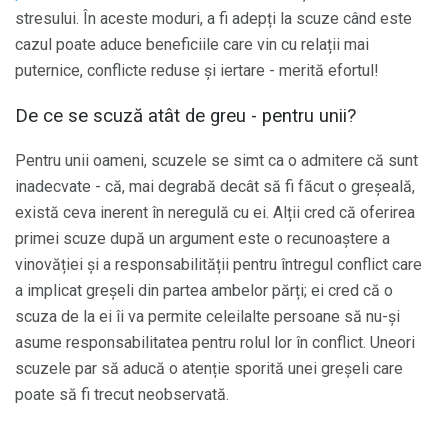
stresului. În aceste moduri, a fi adepți la scuze când este
cazul poate aduce beneficiile care vin cu relații mai
puternice, conflicte reduse și iertare - merită efortul!
De ce se scuză atât de greu - pentru unii?
Pentru unii oameni, scuzele se simt ca o admitere că sunt
inadecvate - că, mai degrabă decât să fi făcut o greșeală,
există ceva inerent în neregulă cu ei. Alții cred că oferirea
primei scuze după un argument este o recunoaștere a
vinovăției și a responsabilității pentru întregul conflict care
a implicat greșeli din partea ambelor părți; ei cred că o
scuza de la ei îi va permite celeilalte persoane să nu-și
asume responsabilitatea pentru rolul lor în conflict. Uneori
scuzele par să aducă o atenție sporită unei greșeli care
poate să fi trecut neobservată.