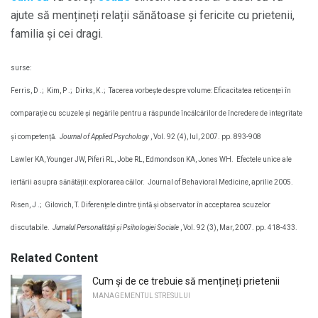
ajute să mențineți relații sănătoase și fericite cu prietenii,
familia și cei dragi.
surse:
Ferris, D .;
Kim, P .;
Dirks, K .;
Tacerea vorbește despre volume: Eficacitatea reticenței în
comparație cu scuzele și negările pentru a răspunde încălcărilor de încredere de integritate
și competență.
Journal of Applied Psychology
, Vol. 92 (4), Iul, 2007. pp. 893-908
Lawler KA, Younger JW, Piferi RL, Jobe RL, Edmondson KA, Jones WH.
Efectele unice ale
iertării asupra sănătății: explorarea căilor.
Journal of Behavioral Medicine, aprilie 2005.
Risen, J .;
Gilovich, T. Diferențele dintre țintă și observator în acceptarea scuzelor
discutabile.
Jurnalul Personalității și Psihologiei Sociale
, Vol. 92 (3), Mar, 2007. pp. 418-433.
Related Content
Cum și de ce trebuie să mențineți prietenii
MANAGEMENTUL STRESULUI