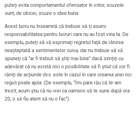
puteți evita comportamentul ofensator în viitor, scuzele
sunt, de obicei, scuze o idee buna.
Acest lucru nu înseamnă că trebuie să-ți asumi
responsabilitatea pentru lucruri care nu au fost vina ta. De
exemplu, puteți să vă exprimați regretul față de rănirea
neașteptată a sentimentelor cuiva, dar nu trebuie să vă
spuneți că "ar fi trebuit să știți mai bine" dacă simțiți cu
adevărat că nu există nici o posibilitate să fi știut că vor fi
răniți de acțiunile dvs. este în cazul în care crearea unei noi
reguli poate ajuta. (De exemplu, "Îmi pare rău că te-am
trezit, acum știu că nu vrei ca oamenii să te sune după ora
20, o să fiu atent să nu o fac").