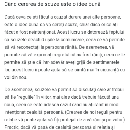
Când cererea de scuze este o idee bună
Dacă ceva ce ați făcut a cauzat durere unei alte persoane,
este o idee bună să vă cereți scuze, chiar dacă orice ați
făcut a fost neintenționat. Acest lucru se datorează faptului
că scuzele deschid ușile la comunicare, ceea ce vă permite
să vă reconectați la persoana rănită. De asemenea, vă
permite să vă exprimați regretul că au fost răniți, ceea ce le
permite să știe că într-adevăr aveți grijă de sentimentele
lor; acest lucru îi poate ajuta să se simtă mai în siguranță cu
voi din nou.
De asemenea, scuzele vă permit să discutați care ar trebui
să fie "regulile" în viitor, mai ales dacă trebuie făcută una
nouă, ceea ce este adesea cazul când nu ați rănit în mod
intenționat cealaltă persoană. (Crearea de noi reguli pentru
relație vă poate ajuta să fiți protejat de a vă răni și pe viitor.)
Practic, dacă vă pasă de cealaltă persoană și relația și