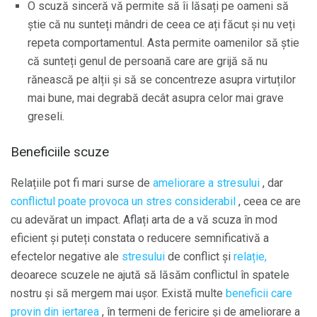
O scuză sinceră vă permite să îi lăsați pe oameni să
știe că nu sunteți mândri de ceea ce ați făcut și nu veți
repeta comportamentul. Asta permite oamenilor să știe
că sunteți genul de persoană care are grijă să nu
rănească pe alții și să se concentreze asupra virtuților
mai bune, mai degrabă decât asupra celor mai grave
greseli.
Beneficiile scuze
Relațiile pot fi mari surse de
ameliorare a stresului
, dar
conflictul poate provoca un stres considerabil
, ceea ce are
cu adevărat un impact. Aflați arta de a vă scuza în mod
eficient și puteți constata o reducere semnificativă a
efectelor negative ale
stresului
de conflict și
relație,
deoarece scuzele ne ajută să lăsăm conflictul în spatele
nostru și să mergem mai ușor. Există multe
beneficii care
provin din iertarea
, în termeni de fericire și de ameliorare a