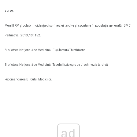
surse:
Merrill RM și colab.
Incidența dischineziei tardive și spontane în populația generală.
BMC
Psihiatrie.
2013,
13
: 152.
Biblioteca Națională de Medicină.
Fișă factură Thiothixene.
Biblioteca Națională de Medicină.
Tabelul fiziologic de dischinezie tardivă.
Recomandarea Biroului Medicilor.
ad