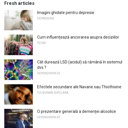
Fresh articles
Imagini ghidate pentru depresie
DEPRESIUNE
Cum influențează ancorarea asupra deciziilor
TEORII
Cât durează LSD (acidul) să rămână în sistemul
dvs.?
DEPENDENTA DE
Efectele secundare ale Navane sau Thiothixine
TULBURARE BIPOLARA
O prezentare generală a demenței alcoolice
DEPENDENTA DE