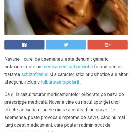
Navane - care, de asemenea, este denumit generic,
tiotaxina - este un
medicament antipsihotic
folosit pentru
tratarea
schizofreniei
și a caracteristicilor psihotice ale altor
afecțiuni, inclusiv
tulburarea bipolară
.
Ca și în cazul tuturor medicamentelor eliberate pe bază de
prescripție medicală, Navane vine cu riscul apariției unor
efecte secundare, unele dintre acestea fiind grave. De
asemenea, poate provoca simptome de sevraj când nu mai
luați acest medicament, care poate fi administrat de