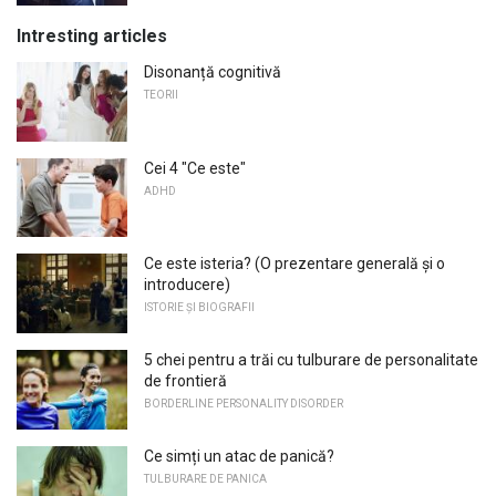
Intresting articles
Disonanță cognitivă
TEORII
Cei 4 "Ce este"
ADHD
Ce este isteria? (O prezentare generală și o
introducere)
ISTORIE ȘI BIOGRAFII
5 chei pentru a trăi cu tulburare de personalitate
de frontieră
BORDERLINE PERSONALITY DISORDER
Ce simți un atac de panică?
TULBURARE DE PANICA