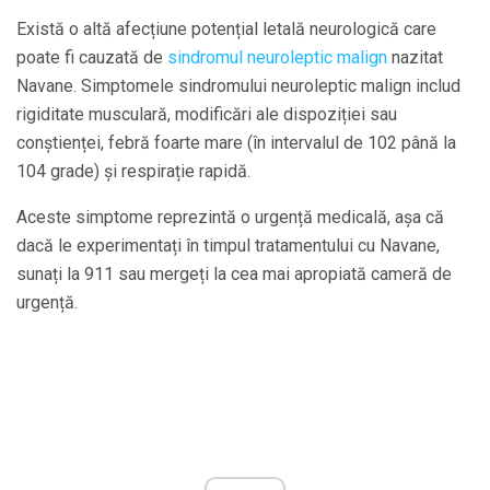
Există o altă afecțiune potențial letală neurologică care
poate fi cauzată de
sindromul neuroleptic malign
nazitat
Navane. Simptomele sindromului neuroleptic malign includ
rigiditate musculară, modificări ale dispoziției sau
conștienței, febră foarte mare (în intervalul de 102 până la
104 grade) și respirație rapidă.
Aceste simptome reprezintă o urgență medicală, așa că
dacă le experimentați în timpul tratamentului cu Navane,
sunați la 911 sau mergeți la cea mai apropiată cameră de
urgență.