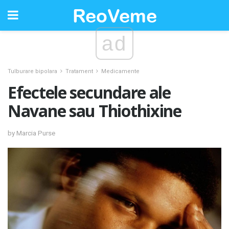
ad
Tulburare bipolara
Tratament
Medicamente
Efectele secundare ale
Navane sau Thiothixine
by Marcia Purse