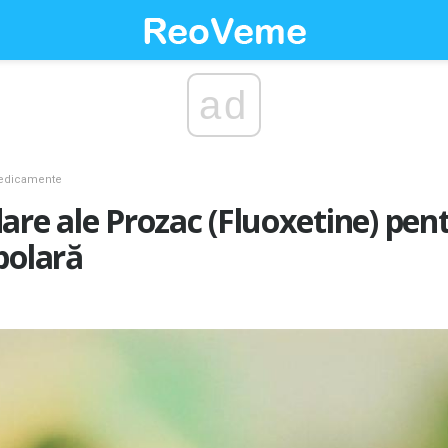
ad
edicamente
are ale Prozac (Fluoxetine) pen
polară