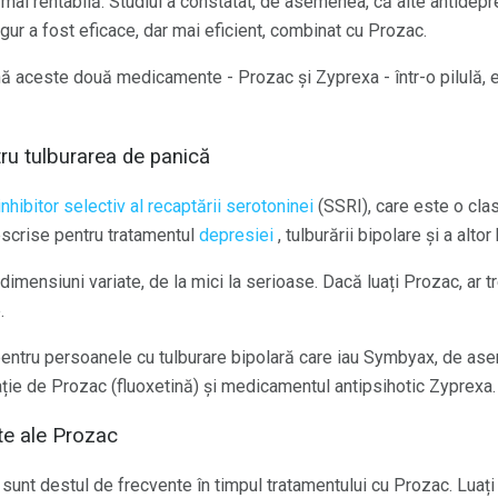
 mai rentabilă. Studiul a constatat, de asemenea, că alte antidep
gur a fost eficace, dar mai eficient, combinat cu Prozac.
aceste două medicamente - Prozac și Zyprexa - într-o pilulă, 
tru tulburarea de panică
inhibitor selectiv al recaptării serotoninei
(SSRI), care este o cl
escrise pentru tratamentul
depresiei
, tulburării bipolare și a altor
imensiuni variate, de la mici la serioase. Dacă luați Prozac, ar tr
.
pentru persoanele cu tulburare bipolară care iau Symbyax, de a
e de Prozac (fluoxetină) și medicamentul antipsihotic Zyprexa.
te ale Prozac
sunt destul de frecvente în timpul tratamentului cu Prozac. Luați