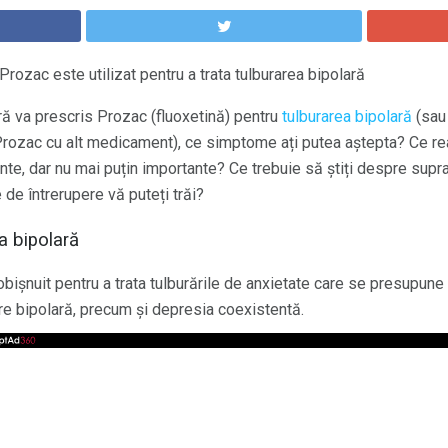
Prozac este utilizat pentru a trata tulburarea bipolară
 va prescris Prozac (fluoxetină) pentru
tulburarea bipolară
(sau
ozac cu alt medicament), ce simptome ați putea aștepta? Ce rea
ente, dar nu mai puțin importante? Ce trebuie să știți despre sup
e întrerupere vă puteți trăi?
a bipolară
bișnuit pentru a trata tulburările de anxietate care se presupune 
re bipolară, precum și depresia coexistentă.