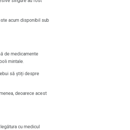
resive singure au fost
este acum disponibil sub
asă de medicamente
 boli mintale.
ebui să știți despre
semenea, deoarece acest
 legătura cu medicul