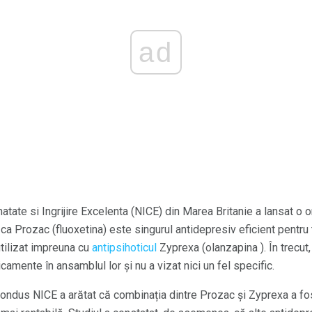
ad
natate si Ingrijire Excelenta (NICE) din Marea Britanie a lansat o or
 ca Prozac (fluoxetina) este singurul antidepresiv eficient pentru t
tilizat impreuna cu
antipsihoticul
Zyprexa (olanzapina ). În trecu
amente în ansamblul lor și nu a vizat nici un fel specific.
condus NICE a arătat că combinația dintre Prozac și Zyprexa a fos