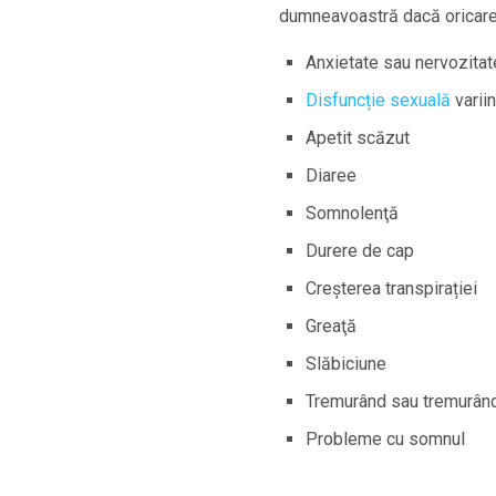
dumneavoastră dacă oricare 
Anxietate sau nervozitat
Disfuncție sexuală
variin
Apetit scăzut
Diaree
Somnolenţă
Durere de cap
Creșterea transpirației
Greaţă
Slăbiciune
Tremurând sau tremurân
Probleme cu somnul