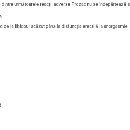
dintre următoarele reacții adverse Prozac nu se îndepărtează s
e
d de la libidoul scăzut până la disfuncția erectilă la anorgasmie
d