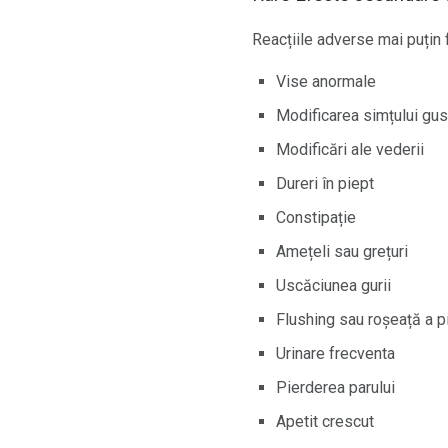
Reacțiile adverse mai puțin 
Vise anormale
Modificarea simțului gus
Modificări ale vederii
Dureri în piept
Constipație
Amețeli sau grețuri
Uscăciunea gurii
Flushing sau roșeață a pie
Urinare frecventa
Pierderea parului
Apetit crescut