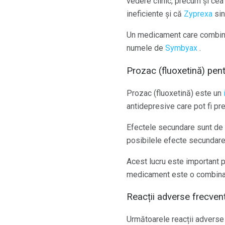
vedere clinic, precum și cea
ineficiente și că
Zyprexa
sin
Un medicament care combină 
numele de
Symbyax
.
Prozac (fluoxetină) pen
Prozac (fluoxetină) este un
antidepresive care pot fi pr
Efectele secundare sunt de d
posibilele efecte secundare
Acest lucru este important 
medicament este o combinați
Reacții adverse frecven
Următoarele reacții adverse 