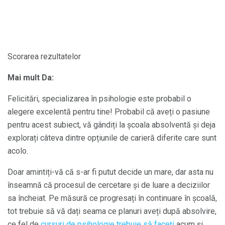
Scorarea rezultatelor
Mai mult Da:
Felicitări, specializarea în psihologie este probabil o
alegere excelentă pentru tine! Probabil că aveți o pasiune
pentru acest subiect, vă gândiți la școala absolventă și deja
explorați câteva dintre opțiunile de carieră diferite care sunt
acolo.
Doar amintiți-vă că s-ar fi putut decide un mare, dar asta nu
înseamnă că procesul de cercetare și de luare a deciziilor
sa încheiat. Pe măsură ce progresați în continuare în școală,
tot trebuie să vă dați seama ce planuri aveți după absolvire,
ce fel de
cursuri de psihologie trebuie să faceți
acum și