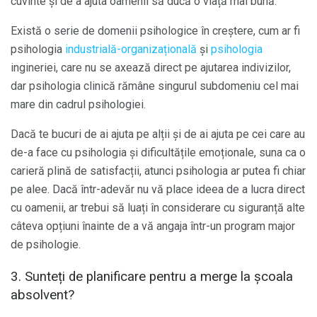
cuvinte și de a ajuta oamenii să ducă o viață mai bună.
Există o serie de domenii psihologice în creștere, cum ar fi
psihologia
industrială-organizațională
și
psihologia
ingineriei, care nu se axează direct pe ajutarea indivizilor,
dar psihologia clinică rămâne singurul subdomeniu cel mai
mare din cadrul psihologiei.
Dacă te bucuri de ai ajuta pe alții și de ai ajuta pe cei care au
de-a face cu psihologia și dificultățile emoționale, suna ca o
carieră plină de satisfacții, atunci psihologia ar putea fi chiar
pe alee. Dacă într-adevăr nu vă place ideea de a lucra direct
cu oamenii, ar trebui să luați în considerare cu siguranță alte
câteva opțiuni înainte de a vă angaja într-un program major
de psihologie.
3. Sunteți de planificare pentru a merge la școala
absolvent?