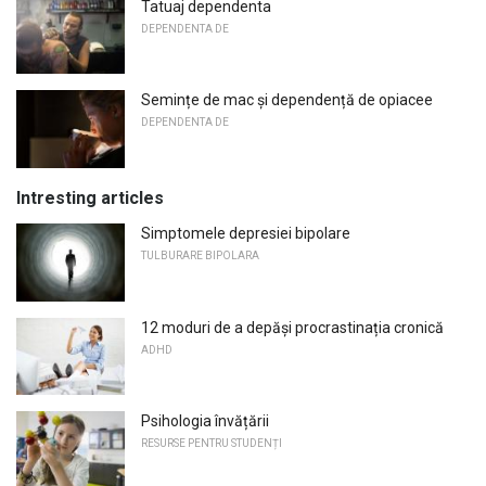
Tatuaj dependenta
DEPENDENTA DE
Semințe de mac și dependență de opiacee
DEPENDENTA DE
Intresting articles
Simptomele depresiei bipolare
TULBURARE BIPOLARA
12 moduri de a depăși procrastinația cronică
ADHD
Psihologia învățării
RESURSE PENTRU STUDENȚI