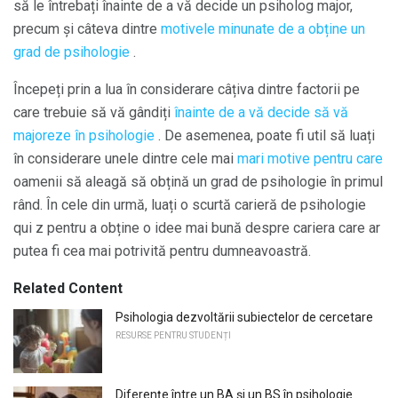
să le întrebați înainte de a vă decide un psiholog major,
precum și câteva dintre
motivele minunate de a obține un
grad de psihologie
.
Începeți prin a lua în considerare câțiva dintre factorii pe
care trebuie să vă gândiți
înainte de a vă decide să vă
majoreze în psihologie
. De asemenea, poate fi util să luați
în considerare unele dintre cele mai
mari motive pentru care
oamenii să aleagă să obțină un grad de psihologie în primul
rând. În cele din urmă, luați o scurtă carieră de psihologie
qui z pentru a obține o idee mai bună despre cariera care ar
putea fi cea mai potrivită pentru dumneavoastră.
Related Content
Psihologia dezvoltării subiectelor de cercetare
RESURSE PENTRU STUDENȚI
Diferențe între un BA și un BS în psihologie