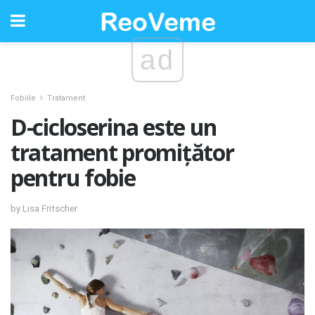
ad
Fobiile
Tratament
D-cicloserina este un
tratament promițător
pentru fobie
by Lisa Fritscher