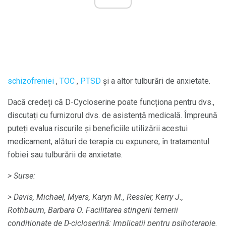
schizofreniei
,
TOC
,
PTSD
și a altor tulburări de anxietate.
Dacă credeți că D-Cycloserine poate funcționa pentru dvs.,
discutați cu furnizorul dvs. de asistență medicală. Împreună
puteți evalua riscurile și beneficiile utilizării acestui
medicament, alături de terapia cu expunere, în tratamentul
fobiei sau tulburării de anxietate.
> Surse:
> Davis, Michael, Myers, Karyn M., Ressler, Kerry J.,
Rothbaum, Barbara O. Facilitarea stingerii temerii
condiționate de D-cicloserină: Implicații pentru psihoterapie.