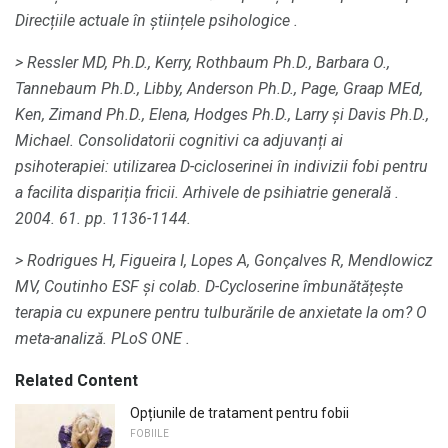
Direcțiile actuale în științele psihologice
.
> Ressler MD, Ph.D., Kerry, Rothbaum Ph.D., Barbara O.,
Tannebaum Ph.D., Libby, Anderson Ph.D., Page, Graap MEd,
Ken, Zimand Ph.D., Elena, Hodges Ph.D., Larry și Davis Ph.D.,
Michael.
Consolidatorii cognitivi ca adjuvanți ai
psihoterapiei: utilizarea D-cicloserinei în indivizii fobi pentru
a facilita dispariția fricii.
Arhivele de psihiatrie generală
.
2004. 61. pp. 1136-1144.
> Rodrigues H, Figueira I, Lopes A, Gonçalves R, Mendlowicz
MV, Coutinho ESF și colab.
D-Cycloserine îmbunătățește
terapia cu expunere pentru tulburările de anxietate la om?
O
meta-analiză.
PLoS ONE
.
Related Content
Opțiunile de tratament pentru fobii
FOBIILE