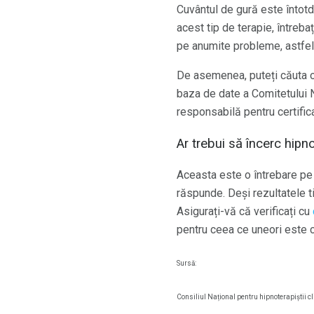
Cuvântul de gură este întotd
acest tip de terapie, întreba
pe anumite probleme, astfel î
De asemenea, puteți căuta on
baza de date a Comitetului N
responsabilă pentru certifica
Ar trebui să încerc hipn
Aceasta este o întrebare pe
răspunde. Deși rezultatele t
Asigurați-vă că verificați cu
pentru ceea ce uneori este c
Sursă:
Consiliul Național pentru hipnoterapiștii cl