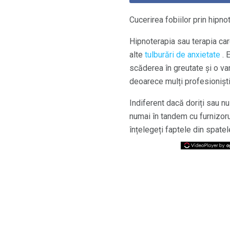
Cucerirea fobiilor prin hipno
Hipnoterapia sau terapia ca
alte
tulburări de anxietate
. 
scăderea în greutate și o va
deoarece mulți profesioniști 
Indiferent dacă doriți sau n
numai în tandem cu furnizor
înțelegeți faptele din spate