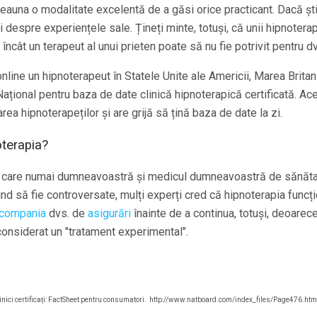
eauna o modalitate excelentă de a găsi orice practicant. Dacă știț
ți despre experiențele sale. Țineți minte, totuși, că unii hipnote
ncât un terapeut al unui prieten poate să nu fie potrivit pentru d
line un hipnoterapeut în Statele Unite ale Americii, Marea Britani
ațional pentru baza de date clinică hipnoterapică certificată. Ac
rea hipnoterapeților și are grijă să țină baza de date la zi.
oterapia?
 care numai dumneavoastră și medicul dumneavoastră de sănătat
ind să fie controversate, mulți experți cred că hipnoterapia funcț
compania
dvs. de
asigurări
înainte de a continua, totuși, deoarece 
onsiderat un "tratament experimental".
inici certificați: FactSheet pentru consumatori.
http://www.natboard.com/index_files/Page476.htm