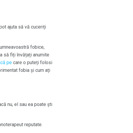
t ajuta să vă cuceriți
r dumneavoastră fobice,
a să fiți învățați anumite
ică pe
care o puteți folosi
erimentat fobia și cum ați
ă nu, el sau ea poate ști
pnoterapeut reputate.