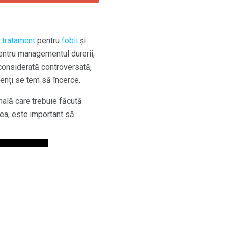
 tratament
pentru
fobii
și
ntru managementul durerii,
 considerată controversată,
ienți se tem să încerce.
ală care trebuie făcută
ea, este important să