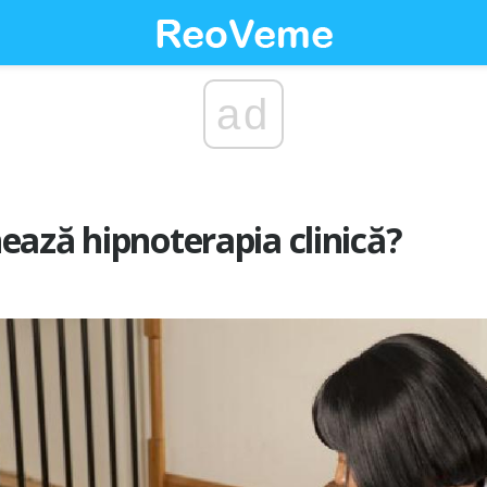
ad
ază hipnoterapia clinică?