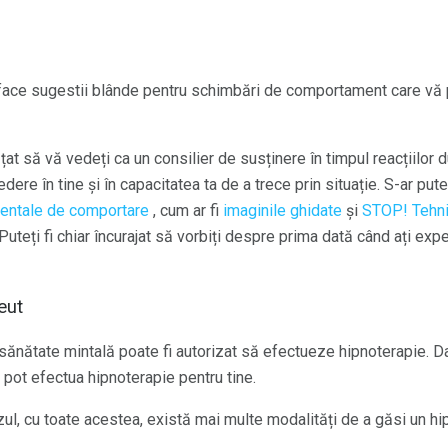
face sugestii blânde pentru schimbări de comportament care vă po
ățat să vă vedeți ca un consilier de susținere în timpul reacțiilo
dere în tine și în capacitatea ta de a trece prin situație. S-ar pute
mentale de comportare
, cum ar fi
imaginile ghidate
și
STOP!
Tehn
 Puteți fi chiar încurajat să vorbiți despre prima dată când ați exp
eut
nătate mintală poate fi autorizat să efectueze hipnoterapie. Dac
 pot efectua hipnoterapie pentru tine.
ul, cu toate acestea, există mai multe modalități de a găsi un hi