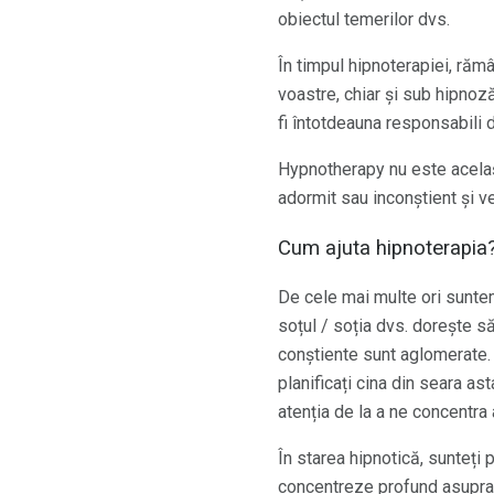
obiectul temerilor dvs.
În timpul hipnoterapiei, rămâ
voastre, chiar și sub hipnoză.
fi întotdeauna responsabili d
Hypnotherapy nu este același l
adormit sau inconștient și v
Cum ajuta hipnoterapia
De cele mai multe ori suntem
soțul / soția dvs. dorește să
conștiente sunt aglomerate. S
planificați cina din seara as
atenția de la a ne concentra
În starea hipnotică, sunteți 
concentreze profund asupra p