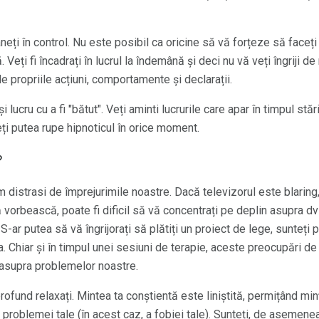
neți în control. Nu este posibil ca oricine să vă forțeze să faceți
 Veți fi încadrați în lucrul la îndemână și deci nu vă veți îngriji de
e propriile acțiuni, comportamente și declarații.
ucru cu a fi "bătut". Veți aminti lucrurile care apar în timpul stării
eți putea rupe hipnoticul în orice moment.
?
 distrasi de împrejurimile noastre. Dacă televizorul este blaring, 
 vorbească, poate fi dificil să vă concentrați pe deplin asupra dvs
-ar putea să vă îngrijorați să plătiți un proiect de lege, sunteți
ta. Chiar și în timpul unei sesiuni de terapie, aceste preocupări de
 asupra problemelor noastre.
profund relaxați. Mintea ta conștientă este liniștită, permițând min
roblemei tale (în acest caz, a fobiei tale). Sunteți, de asemenea,