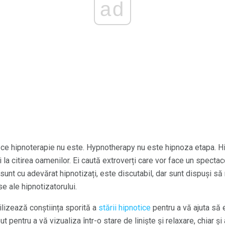
ad
u ce hipnoterapie nu este. Hypnotherapy nu este hipnoza etapa. Hip
i la citirea oamenilor. Ei caută extroverți care vor face un specta
r sunt cu adevărat hipnotizați, este discutabil, dar sunt dispuși 
e ale hipnotizatorului.
ilizează conștiința sporită a
stării hipnotice
pentru a vă ajuta să 
t pentru a vă vizualiza într-o stare de liniște și relaxare, chiar și