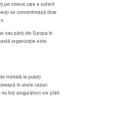
i pe cineva care a suferit
rapeuți se concentrează doar
vs.
e sau părți din Europa în
eastă organizație este
e mintală le puteți
ionează în unele cazuri.
nu toți asigurătorii vor plăti
.