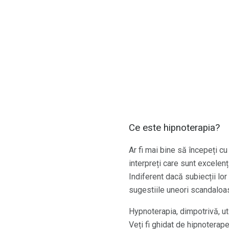
Ce este hipnoterapia?
Ar fi mai bine să începeți c
interpreți care sunt excelenț
Indiferent dacă subiecții lo
sugestiile uneori scandaloas
Hypnoterapia, dimpotrivă, ut
Veți fi ghidat de hipnoterapeu