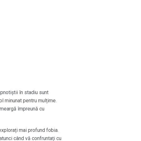
notiștii în stadiu sunt
col minunat pentru mulțime.
să meargă împreună cu
explorați mai profund fobia.
 atunci când vă confruntați cu