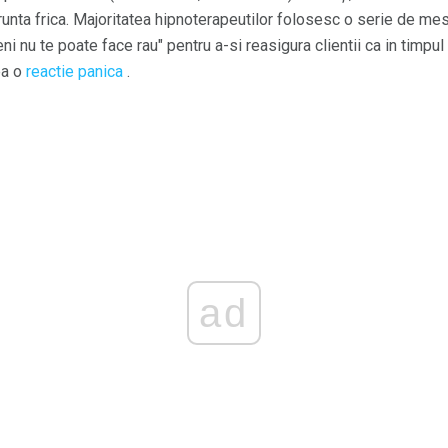
frunta frica. Majoritatea hipnoterapeutilor folosesc o serie de mes
meni nu te poate face rau" pentru a-si reasigura clientii ca in timp
ea o
reactie panica
.
ad