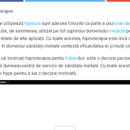
terapie
re utilizează
hipnoza
sunt adesea folosite ca parte a unui
plan de
Este, de asemenea, utilizat pe tot cuprinsul domeniului
medical
pe
rietate de alte aplicații. Cu toate acestea, hipnoterapia este încă
în domeniul sănătății mintale contestă eficacitatea ei și mulți cl
u să încercați hipnoterapia pentru
fobia
dvs. este o decizie person
ul dumneavoastră de servicii de sănătate mintală. Cu toate acest
le hype pentru a lua o decizie motivată.