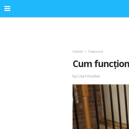
Fobiile
Tratament
Cum funcțione
by Lisa Fritscher