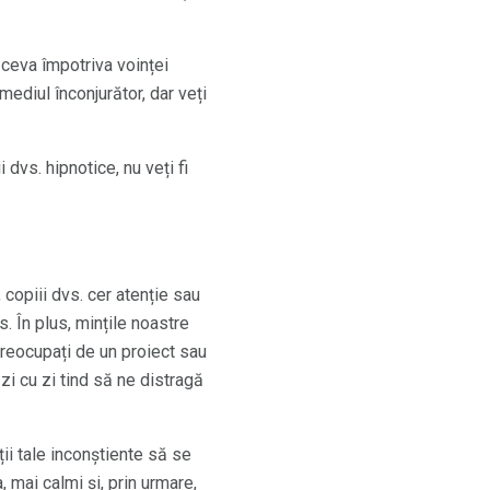
 ceva împotriva voinței
 mediul înconjurător, dar veți
 dvs. hipnotice, nu veți fi
copiii dvs. cer atenție sau
. În plus, mințile noastre
 preocupați de un proiect sau
 zi cu zi tind să ne distragă
ții tale inconștiente să se
 mai calmi și, prin urmare,