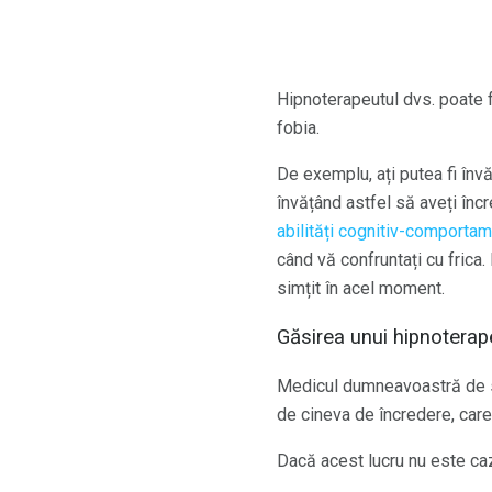
Hipnoterapeutul dvs. poate 
fobia.
De exemplu, ați putea fi înv
învățând astfel să aveți încre
abilități cognitiv-comporta
când vă confruntați cu frica.
simțit în acel moment.
Găsirea unui hipnoterap
Medicul dumneavoastră de să
de cineva de încredere, care
Dacă acest lucru nu este caz