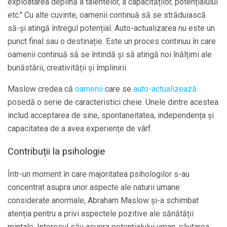
exploatarea deplină a talentelor, a capacităților, potențialului
etc." Cu alte cuvinte, oamenii continuă să se străduiască
să-și atingă întregul potențial. Auto-actualizarea nu este un
punct final sau o destinație. Este un proces continuu în care
oamenii continuă să se întindă și să atingă noi înălțimi ale
bunăstării, creativității și împlinirii.
Maslow credea că
oamenii
care se
auto-actualizează
posedă o serie de caracteristici cheie. Unele dintre acestea
includ acceptarea de sine, spontaneitatea, independența și
capacitatea de a avea experiențe de vârf.
Contribuții la psihologie
Într-un moment în care majoritatea psihologilor s-au
concentrat asupra unor aspecte ale naturii umane
considerate anormale, Abraham Maslow și-a schimbat
atenția pentru a privi aspectele pozitive ale sănătății
mintale. Interesul său asupra potențialului uman, căutarea