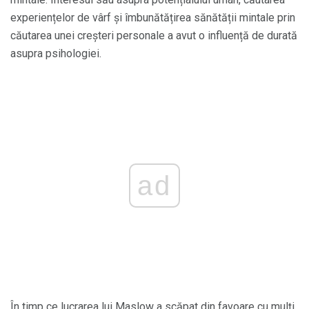
experiențelor de vârf și îmbunătățirea sănătății mintale prin
căutarea unei creșteri personale a avut o influență de durată
asupra psihologiei.
ad
În timp ce lucrarea lui Maslow a scăpat din favoare cu mulți