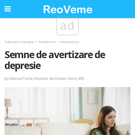
ad
Tulburare bipolara
Simptome
Depresiune
Semne de avertizare de
depresie
by Marcia Purse; Revizuit de Steven Gans, MD