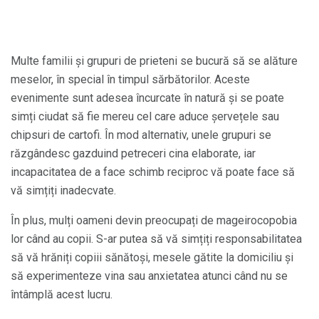
Multe familii și grupuri de prieteni se bucură să se alăture
meselor, în special în timpul sărbătorilor. Aceste
evenimente sunt adesea încurcate în natură și se poate
simți ciudat să fie mereu cel care aduce șervețele sau
chipsuri de cartofi. În mod alternativ, unele grupuri se
răzgândesc gazduind petreceri cina elaborate, iar
incapacitatea de a face schimb reciproc vă poate face să
vă simțiți inadecvate.
În plus, mulți oameni devin preocupați de mageirocopobia
lor când au copii. S-ar putea să vă simțiți responsabilitatea
să vă hrăniți copiii sănătoși, mesele gătite la domiciliu și
să experimenteze vina sau anxietatea atunci când nu se
întâmplă acest lucru.