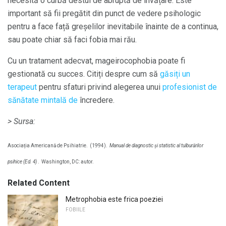
necesită o curbă destul de abruptă de învățare. Este
important să fii pregătit din punct de vedere psihologic
pentru a face față greșelilor inevitabile înainte de a continua,
sau poate chiar să faci fobia mai rău.
Cu un tratament adecvat, mageirocophobia poate fi
gestionată cu succes. Citiți despre cum să
găsiți un
terapeut
pentru sfaturi privind alegerea unui
profesionist de
sănătate mintală de
încredere.
> Sursa:
Asociația Americană de Psihiatrie.
(1994).
Manual de diagnostic și statistic al tulburărilor
psihice (Ed. 4)
.
Washington, DC: autor.
Related Content
Metrophobia este frica poeziei
FOBIILE