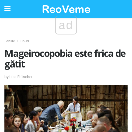
ad
Fobiile
Tipuri
Mageirocopobia este frica de
gătit
by Lisa Fritscher