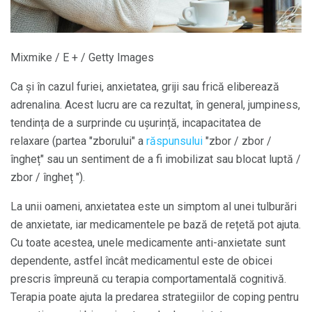
Mixmike / E + / Getty Images
Ca și în cazul furiei, anxietatea, griji sau frică eliberează
adrenalina. Acest lucru are ca rezultat, în general, jumpiness,
tendința de a surprinde cu ușurință, incapacitatea de
relaxare (partea "zborului" a
răspunsului
"zbor / zbor /
îngheț" sau un sentiment de a fi imobilizat sau blocat luptă /
zbor / îngheț ").
La unii oameni, anxietatea este un simptom al unei tulburări
de anxietate, iar medicamentele pe bază de rețetă pot ajuta.
Cu toate acestea, unele medicamente anti-anxietate sunt
dependente, astfel încât medicamentul este de obicei
prescris împreună cu terapia comportamentală cognitivă.
Terapia poate ajuta la predarea strategiilor de coping pentru