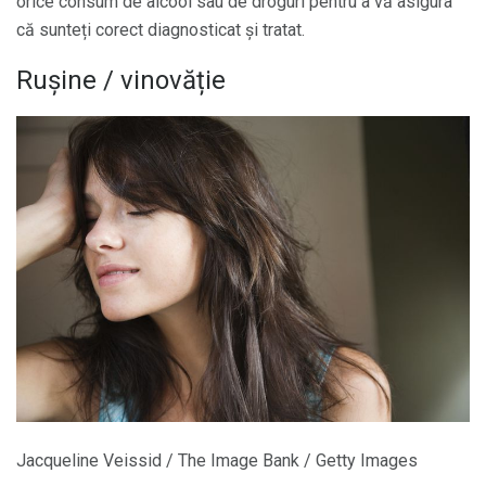
orice consum de alcool sau de droguri pentru a vă asigura
că sunteți corect diagnosticat și tratat.
Rușine / vinovăție
Jacqueline Veissid / The Image Bank / Getty Images