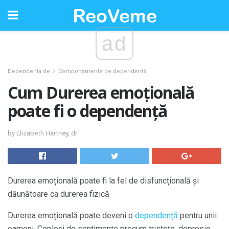
ad
Dependenta de
Comportamente de dependență
Cum Durerea emoțională
poate fi o dependență
by Elizabeth Hartney, dr
Durerea emoțională poate fi la fel de disfuncțională și
dăunătoare ca durerea fizică
Durerea emoțională poate deveni o
dependență
pentru unii
oameni. Copleși de sentimente precum tristețe, depresie,