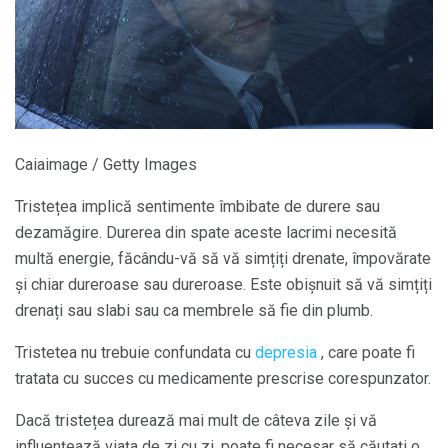
Caiaimage / Getty Images
Tristețea implică sentimente îmbibate de durere sau
dezamăgire. Durerea din spate aceste lacrimi necesită
multă energie, făcându-vă să vă simțiți drenate, împovărate
și chiar dureroase sau dureroase. Este obișnuit să vă simțiți
drenați sau slabi sau ca membrele să fie din plumb.
Tristetea nu trebuie confundata cu
depresia
, care poate fi
tratata cu succes cu medicamente prescrise corespunzator.
Dacă tristețea durează mai mult de câteva zile și vă
influențează viața de zi cu zi, poate fi necesar să căutați o