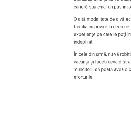
carieră sau chiar un pas în j
O altă modalitate de a vă ech
familia cu privire la ceea c
experiențe pe care le poți îm
îndeplinit.
În cele din urmă, nu vă robiți
vacanța și faceți ceva distra
muncitorii să poată avea o c
eforturile.