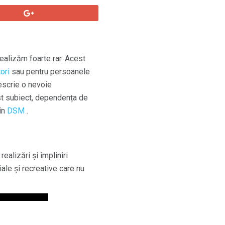
realizăm foarte rar. Acest
ori
sau pentru persoanele
scrie o nevoie
est subiect, dependența de
în
DSM
.
ealizări și împliniri
iale și recreative care nu