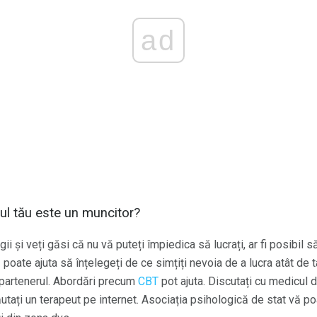
ad
ul tău este un muncitor?
i și veți găsi că nu vă puteți împiedica să lucrați, ar fi posibil s
poate ajuta să înțelegeți de ce simțiți nevoia de a lucra atât de t
 partenerul. Abordări precum
CBT
pot ajuta. Discutați cu medicul
tați un terapeut pe internet. Asociația psihologică de stat vă po