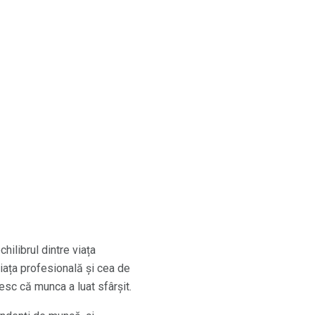
ilibrul dintre viața
viața profesională și cea de
esc că munca a luat sfârșit.