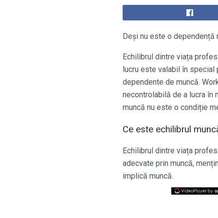
Deși nu este o dependență re
Echilibrul dintre viața profe
lucru este valabil în specia
dependente de muncă. Worka
necontrolabilă de a lucra în
muncă nu este o condiție me
Ce este echilibrul munc
Echilibrul dintre viața profes
adecvate prin muncă, menținân
implică muncă.