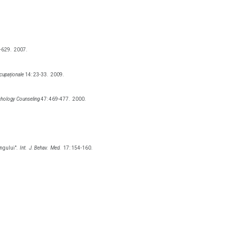
-629.
2007.
Ocupaționale
14: 23-33.
2009.
chology Counseling
47: 469-477.
2000.
ngului".
Int.
J. Behav.
Med.
17: 154-160.