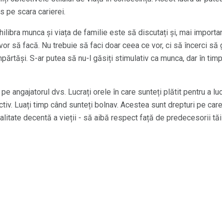
os pe scara carierei.
ilibra munca și viața de familie este să discutați și, mai importan
e vor să facă. Nu trebuie să faci doar ceea ce vor, ci să încerci s
părtăși. S-ar putea să nu-l găsiți stimulativ ca munca, dar în timp
 pe angajatorul dvs. Lucrați orele în care sunteți plătit pentru a lu
ctiv. Luați timp când sunteți bolnav. Acestea sunt drepturi pe care
alitate decentă a vieții - să aibă respect față de predecesorii tă