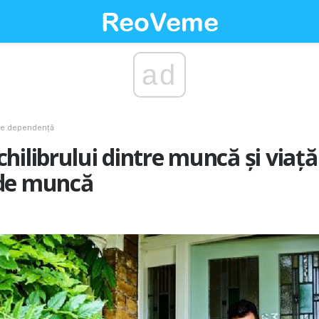
ad
e dependență
hilibrului dintre muncă și viață
de muncă