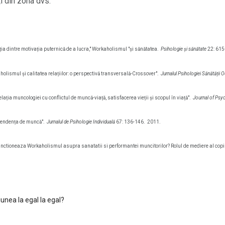
ți din zona dvs.
ția dintre motivația puternică de a lucra," Workaholismul "și sănătatea.
Psihologie și sănătate
22: 615
aholismul și calitatea relațiilor: o perspectivă transversală-Crossover".
Jurnalul Psihologiei Sănătății 
lația muncologiei cu conflictul de muncă-viață, satisfacerea vieții și scopul în viață".
Journal of Psy
ependența de muncă".
Jurnalul de Psihologie Individuală
67: 136-146.
2011.
 functioneaza Workaholismul asupra sanatatii si performantei muncitorilor? Rolul de mediere al copi
unea la egal la egal?