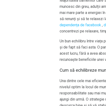
Majoritatea oamenilor care s
muncesc din greu, adulții amb
mai mare parte a energiei în 
să renunți și să te relaxezi 
dependența de facebook
,
d
concentrezi pe relaxare, timp
Un bun echilibru între viața 
și de fapt să faci asta. O pa
acest lucru, fără a avea abso
recunoaște beneficiile unei v
Cum să echilibreze munc
Una dintre cele mai eficiente
nivelul optim la locul de mu
responsabilitate sau mai mul
ajungi din urmă. O strategie
descurca bine și să vă stabil