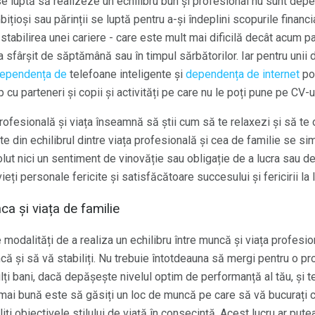
e luptă să realizeze un echilibru bun și profesional nu sunt dep
ițioși sau părinții se luptă pentru a-și îndeplini scopurile financ
stabilirea unei cariere - care este mult mai dificilă decât acum p
la sfârșit de săptămână sau în timpul sărbătorilor. Iar pentru unii 
ependența de
telefoane inteligente și
dependența de internet
pot
 cu parteneri și copii și activități pe care nu le poți pune pe CV-u
profesională și viața înseamnă să știi cum să te relaxezi și să te
rte din echilibrul dintre viața profesională și cea de familie se s
lut nici un sentiment de vinovăție sau obligație de a lucra sau de 
ieți personale fericite și satisfăcătoare succesului și fericirii la
a și viața de familie
 modalități de a realiza un echilibru între muncă și viața profesi
ncă și să vă stabiliți. Nu trebuie întotdeauna să mergi pentru o 
ți bani, dacă depășește nivelul optim de performanță al tău, și t
 mai bună este să găsiți un loc de muncă pe care să vă bucurați c
iți obiectivele stilului de viață în consecință. Acest lucru ar pu