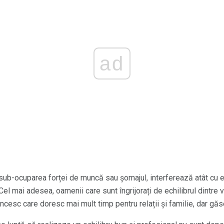
ad
ub-ocuparea forței de muncă sau șomajul, interferează atât cu ech
Cel mai adesea, oamenii care sunt îngrijorați de echilibrul dintre 
cesc care doresc mai mult timp pentru relații și familie, dar găs