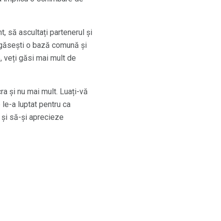
t, să ascultați partenerul și
ă găsești o bază comună și
, veți găsi mai mult de
cra și nu mai mult. Luați-vă
 le-a luptat pentru ca
i și să-și aprecieze