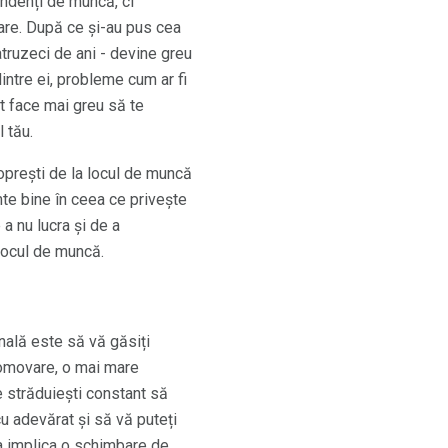
endenți de muncă, ci
iare. După ce și-au pus cea
atruzeci de ani - devine greu
dintre ei, probleme cum ar fi
 face mai greu să te
l tău.
 oprești de la locul de muncă
imte bine în ceea ce privește
a nu lucra și de a
 locul de muncă.
onală este să vă găsiți
promovare, o mai mare
e străduiești constant să
u adevărat și să vă puteți
tea implica o schimbare de