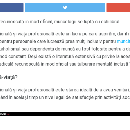
cunoscută în mod oficial, muncologii se luptă cu echilibrul
sională și viața profesională este un lucru pe care aspirăm, dar îl 
l pentru persoanele care lucrează prea mult, inclusiv pentru
muncit
holismul sau dependența de muncă au fost folosite pentru a de
 mod constant. Deși există o literatură extensivă cu privire la ac
dicală recunoscută în mod oficial sau tulburare mentală inclusă 
ă-viață?
ională și viața profesională este starea ideală de a avea venituri, r
d în același timp un nivel egal de satisfacție prin activități soc