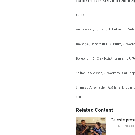
furnizorii de servicii califica
surse:
Andreassen, C., Ursin, H., Eriksen, H. "Rela
Bakker, A., Demerouti, E., și Burke, R. "Work
Bonebright, C., Clay, D., & Ankenmann, R. "Re
Shifron, R. & Reysen, R. "Workaholismul: d
Shimazu, A., Schaufeli, W. & Taris, T. "Cum
2010.
Related Content
Ce este presi
DEPENDENTA DE