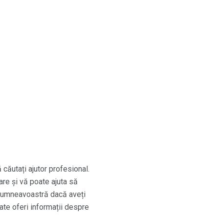
ă căutați ajutor profesional.
are și vă poate ajuta să
 dumneavoastră dacă aveți
ate oferi informații despre