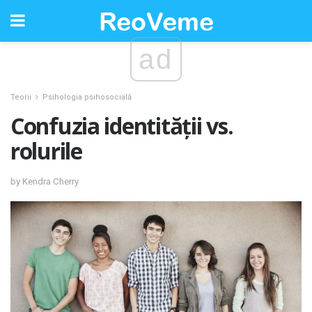
ad
Teorii
Psihologia psihosocială
Confuzia identității vs.
rolurile
by Kendra Cherry