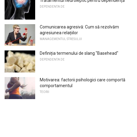
Tratamentul neuroleptic pentru dependență
DEPENDENTA DE
Comunicarea agresivă: Cum să rezolvăm
agresiunea relațiilor
MANAGEMENTUL STRESULUI
Definiția termenului de slang "Basehead"
DEPENDENTA DE
Motivarea: factorii psihologici care comportă
comportamentul
TEORII