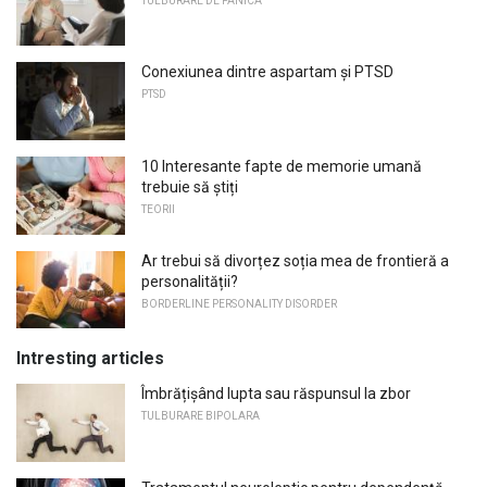
TULBURARE DE PANICA
Conexiunea dintre aspartam și PTSD
PTSD
10 Interesante fapte de memorie umană
trebuie să știți
TEORII
Ar trebui să divorțez soția mea de frontieră a
personalității?
BORDERLINE PERSONALITY DISORDER
Intresting articles
Îmbrățișând lupta sau răspunsul la zbor
TULBURARE BIPOLARA