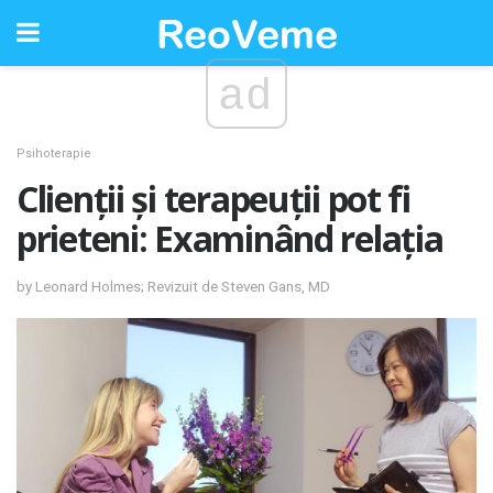
ad
Psihoterapie
Clienții și terapeuții pot fi
prieteni: Examinând relația
by Leonard Holmes; Revizuit de Steven Gans, MD