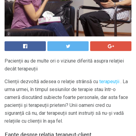
Pacienții au de multe ori o viziune diferită asupra relației
decât terapeuții
Clienții dezvoltă adesea o relație strânsă cu
terapeuții
. La
urma urmei, în timpul sesiunilor de terapie stau într-o
cameră discutând subiecte foarte personale, dar asta face
pacienții și terapeuții prieteni? Unii oameni cred cu
siguranță că nu, dar terapeuții sunt instruiți să nu-și vadă
relațiile cu clienții în așa fel.
Fapte despre relația terapeut-client