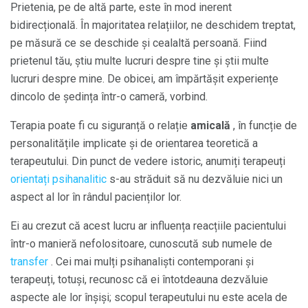
Prietenia, pe de altă parte, este în mod inerent
bidirecțională. În majoritatea relațiilor, ne deschidem treptat,
pe măsură ce se deschide și cealaltă persoană. Fiind
prietenul tău, știu multe lucruri despre tine și știi multe
lucruri despre mine. De obicei, am împărtășit experiențe
dincolo de ședința într-o cameră, vorbind.
Terapia poate fi cu siguranță o relație
amicală
, în funcție de
personalitățile implicate și de orientarea teoretică a
terapeutului. Din punct de vedere istoric, anumiți terapeuți
orientați psihanalitic
s-au străduit să nu dezvăluie nici un
aspect al lor în rândul pacienților lor.
Ei au crezut că acest lucru ar influența reacțiile pacientului
într-o manieră nefolositoare, cunoscută sub numele de
transfer
. Cei mai mulți psihanaliști contemporani și
terapeuți, totuși, recunosc că ei întotdeauna dezvăluie
aspecte ale lor înșiși; scopul terapeutului nu este acela de