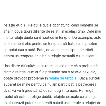
relație dublă
. Relațiile duale apar atunci când oamenii se
află în două tipuri diferite de relații în același timp. Cele mai
multe relații duale sunt neetice în terapie. De exemplu, este
un tratament etic pentru un terapeut să trateze un prieten
apropiat sau o rudă. Este, de asemenea, lipsit de etică
pentru un terapeut să aibă o relație sexuală cu un client.
Una dintre dificultățile cu relații duale este că o problemă
dintr-o relație, cum ar fi o prietenie sau o relație sexuală,
poate provoca probleme în
relația de terapie
. Dacă sunteți
supărat pe mine pentru că nu am participat la petrecerea
dvs., vă va fi greu să vă deschideți în terapie. Pe lângă
faptul că este o relație dublă, relațiile sexuale cu clienții
exploatează puterea inerentă naturii unilaterale a relației de