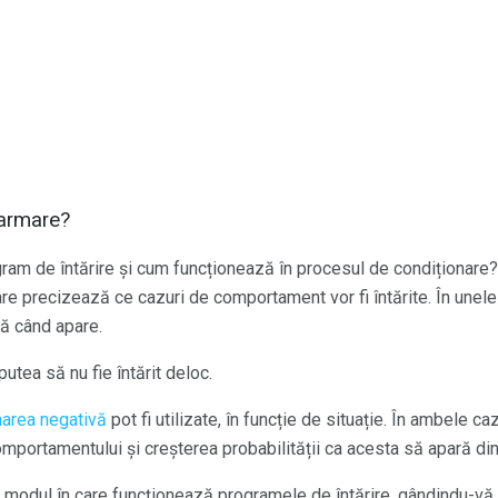
 armare?
ram de întărire și cum funcționează în procesul de condiționare?
 care precizează ce cazuri de comportament vor fi întărite. În une
ată când apare.
utea să nu fie întărit deloc.
area
negativă
pot fi utilizate, în funcție de situație. În ambele caz
mportamentului și creșterea probabilității ca acesta să apară din n
e modul în care funcționează programele de întărire, gândindu-vă 