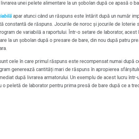
 livrarea unei pelete alimentare la un șobolan după ce apasă o bar
iabilă
apar atunci când un răspuns este întărit după un număr imp
ă constantă de răspuns. Jocurile de noroc și jocurile de loterie
ram de variabilă a raportului. Într-o setare de laborator, acest 
are la un șobolan după o presare de bare, din nou după patru prese
ara.
unt cele în care primul răspuns este recompensat numai după ce
ram generează cantități mari de răspuns în apropierea sfârșitului
mediat după livrarea armatorului. Un exemplu de acest lucru într-un
 o peletă de laborator pentru prima presă de bare după ce a trec