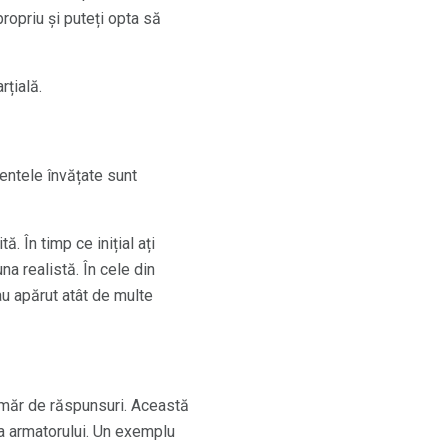
ropriu și puteți opta să
rțială.
ntele învățate sunt
. În timp ce inițial ați
a realistă. În cele din
 au apărut atât de multe
umăr de răspunsuri. Această
a armatorului. Un exemplu