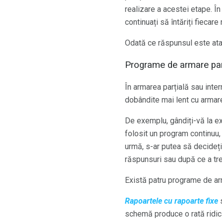
realizare a acestei etape. Î
continuați să întăriți fieca
Odată ce răspunsul este ataș
Programe de armare par
În armarea parțială sau inte
dobândite mai lent cu armare
De exemplu, gândiți-vă la exe
folosit un program continuu,
urmă, s-ar putea să decideți 
răspunsuri sau după ce a tre
Există patru programe de arm
Rapoartele cu rapoarte fixe
s
schemă produce o rată ridic