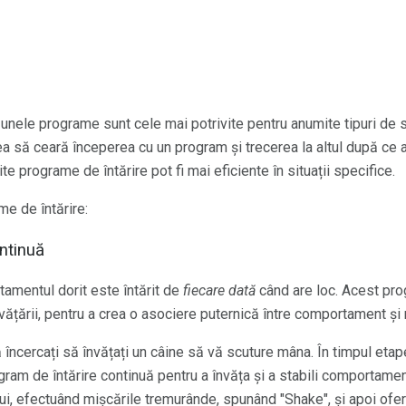
unele programe sunt cele mai potrivite pentru anumite tipuri de si
ea să ceară începerea cu un program și trecerea la altul după ce 
 programe de întărire pot fi mai eficiente în situații specifice.
me de întărire:
ntinuă
amentul dorit este întărit de
fiecare dată
când are loc. Acest pro
învățării, pentru a crea o asociere puternică între comportament și
ncercați să învățați un câine să vă scuture mâna. În timpul etapel
gram de întărire continuă pentru a învăța și a stabili comportament
lui, efectuând mișcările tremurânde, spunând "Shake", și apoi of