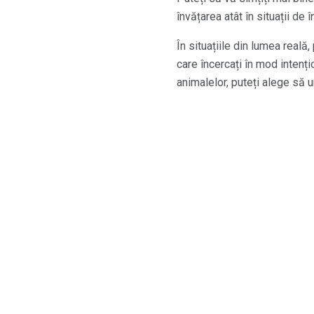
învățarea atât în ​​situații d
În situațiile din lumea reală
care încercați în mod intențio
animalelor, puteți alege să 