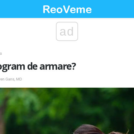
ad
ă
rogram de armare?
even Gans, MD