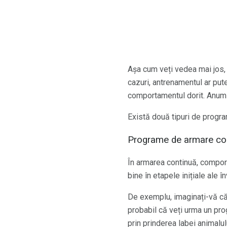
Așa cum veți vedea mai jos, 
cazuri, antrenamentul ar put
comportamentul dorit. Anumite
Există două tipuri de progra
Programe de armare co
În armarea continuă, comport
bine în etapele inițiale ale 
De exemplu, imaginați-vă că î
probabil că veți urma un pro
prin prinderea labei animalu