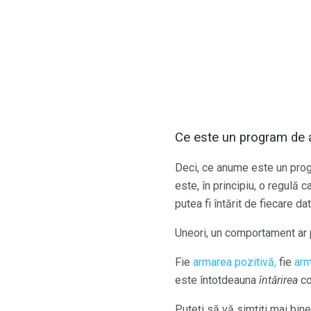
Ce este un program de
Deci, ce anume este un prog
este, în principiu, o regulă
putea fi întărit de fiecare d
Uneori, un comportament ar p
Fie
armarea pozitivă,
fie
arm
este întotdeauna
întărirea
co
Puteți să vă simțiți mai bin