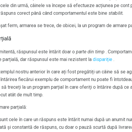
n cele din urmă, câinele va începe să efectueze acțiunea pe cont p
re răspuns corect până când comportamentul este bine stabilit.
at ferm, armarea se trece, de obicei, la un program de armare pa
țială
rmitentă, răspunsul este întărit doar o
parte din timp
. Comportame
 parțială, dar răspunsul este mai rezistent la
dispariție
.
mplul nostru anterior în care ați fost pregătiți un câine să se agită
 întărirea fiecărui exemplu de comportament nu poate fi întotdeaun
să treceți la un program parțial în care oferiți o întărire după ce
cut atât de mult timp.
are parțială:
unt cele în care un răspuns este întărit numai după un anumit n
ată și constantă de răspuns, cu doar o pauză scurtă după livrare