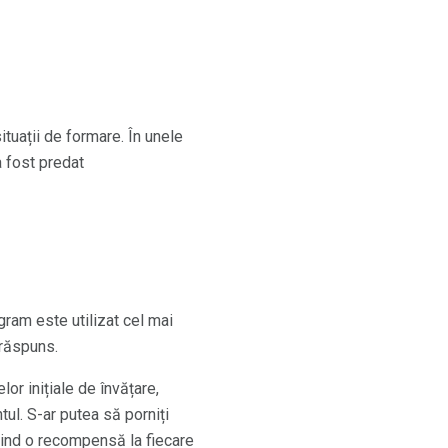
tuații de formare. În unele
a fost predat
gram este utilizat cel mai
 răspuns.
or inițiale de învățare,
ul. S-ar putea să porniți
erind o recompensă la fiecare