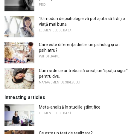
PTSD
10 moduri de psihologie vă pot ajuta să trăiți o
viață mai bună
ELEMENTELE DE BAZĂ
Care este diferența dintre un psiholog și un
psihiatru?
PSIHOTERAPIE
Cum și de ce ar trebui să creați un "spațiu sigur"
pentru dvs.
MANAGEMENTUL STRESULUI
Intresting articles
Meta-analiză în studiile științifice
ELEMENTELE DE BAZĂ
Ce este un test de realizare?