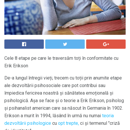
Cele 8 etape pe care le traversăm toți în conformitate cu
Erik Erikson
De-a lungul întregii vieți, trecem cu toții prin anumite etape
ale dezvoltării psihosociale care pot contribui sau
împiedica fericirea noastră și sănătatea emoțională și
psihologică. Așa se face și o teorie a Erik Erikson, psiholog
și psihanalist american care sa născut în Germania în 1902.
Erikson a murit în 1994, lăsând în urmă nu numai
teoria
dezvoltării psihologice
cu
opt trepte,
ci și termenul "criză