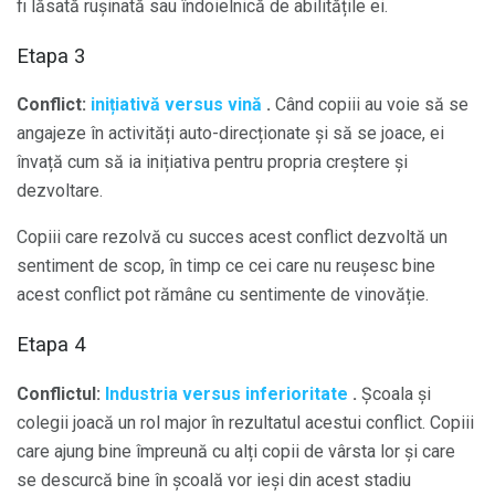
fi lăsată rușinată sau îndoielnică de abilitățile ei.
Etapa 3
Conflict:
inițiativă versus vină
.
Când copiii au voie să se
angajeze în activități auto-direcționate și să se joace, ei
învață cum să ia inițiativa pentru propria creștere și
dezvoltare.
Copiii care rezolvă cu succes acest conflict dezvoltă un
sentiment de scop, în timp ce cei care nu reușesc bine
acest conflict pot rămâne cu sentimente de vinovăție.
Etapa 4
Conflictul:
Industria versus inferioritate
.
Școala și
colegii joacă un rol major în rezultatul acestui conflict. Copiii
care ajung bine împreună cu alți copii de vârsta lor și care
se descurcă bine în școală vor ieși din acest stadiu