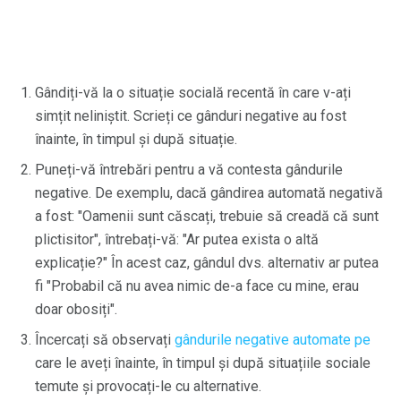
Gândiți-vă la o situație socială recentă în care v-ați
simțit neliniștit. Scrieți ce gânduri negative au fost
înainte, în timpul și după situație.
Puneți-vă întrebări pentru a vă contesta gândurile
negative. De exemplu, dacă gândirea automată negativă
a fost: "Oamenii sunt căscați, trebuie să creadă că sunt
plictisitor", întrebați-vă: "Ar putea exista o altă
explicație?" În acest caz, gândul dvs. alternativ ar putea
fi "Probabil că nu avea nimic de-a face cu mine, erau
doar obosiți".
Încercați să observați
gândurile negative automate pe
care le aveți înainte, în timpul și după situațiile sociale
temute și provocați-le cu alternative.