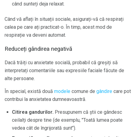
când sunteți deja relaxat.
Când vă aflați în situații sociale, asigurați-vă că respirați
calea pe care ați practicat-o. În timp, acest mod de
respirație va deveni automat.
Reduceți gândirea negativă
Dacă trăiți cu anxietate socială, probabil că greșiți să
interpretați comentariile sau expresiile faciale făcute de
alte persoane.
În special, există două
modele
comune de
gândire
care pot
contribui la anxietatea dumneavoastră.
Citirea gandurilor.
Presupunem că știi ce gândesc
ceilalți despre tine (de exemplu, "Toată lumea poate
vedea cât de îngrijorată sunt").