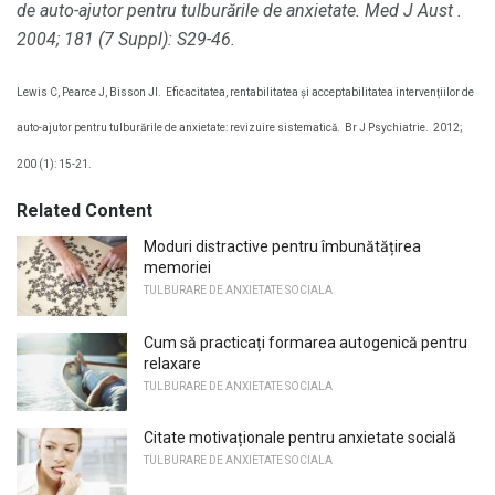
de auto-ajutor pentru tulburările de anxietate.
Med J Aust
.
2004; 181 (7 Suppl): S29-46.
Lewis C, Pearce J, Bisson JI.
Eficacitatea, rentabilitatea și acceptabilitatea intervențiilor de
auto-ajutor pentru tulburările de anxietate: revizuire sistematică.
Br J Psychiatrie.
2012;
200 (1): 15-21.
Related Content
Moduri distractive pentru îmbunătățirea
memoriei
TULBURARE DE ANXIETATE SOCIALA
Cum să practicați formarea autogenică pentru
relaxare
TULBURARE DE ANXIETATE SOCIALA
Citate motivaționale pentru anxietate socială
TULBURARE DE ANXIETATE SOCIALA