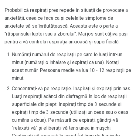
Probabil că respirați prea repede în situații de provocare a
anxietății, ceea ce face ca și celelalte simptome de
anxietate să se înrăutățească. Aceasta este o parte a
"răspunsului luptei sau a zborului". Mai jos sunt câțiva pași
pentru a vă controla respirația anxioasă și superficială.
Numărați numărul de respirații pe care le luați într-un
minut (numărați o inhalare și expirați ca una). Notați
acest număr. Persoana medie va lua 10 - 12 respirații pe
minut.
Concentrați-vă pe respirație. Inspirați și expirați prin nas.
Luați respirații adânci din diafragmă în loc de respirații
superficiale din piept. Inspirați timp de 3 secunde și
expirați timp de 3 secunde (utilizați un ceas sau o ceas
cu mâna a doua). Pe măsură ce expirați, gândiți-vă
"relaxați-vă" și eliberați-vă tensiunea în mușchi.
Continuați să respirați în acest fel timp de 5 minute.