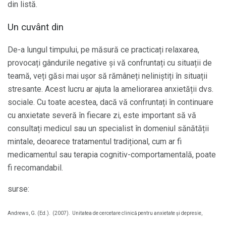
din listă.
Un cuvânt din
De-a lungul timpului, pe măsură ce practicați relaxarea,
provocați gândurile negative și vă confruntați cu situații de
teamă, veți găsi mai ușor să rămâneți neliniștiți în situații
stresante. Acest lucru ar ajuta la ameliorarea anxietății dvs.
sociale. Cu toate acestea, dacă vă confruntați în continuare
cu anxietate severă în fiecare zi, este important să vă
consultați medicul sau un specialist în domeniul sănătății
mintale, deoarece tratamentul tradițional, cum ar fi
medicamentul sau terapia cognitiv-comportamentală, poate
fi recomandabil.
surse:
Andrews, G. (Ed.).
(2007).
Unitatea de cercetare clinică pentru anxietate și depresie,