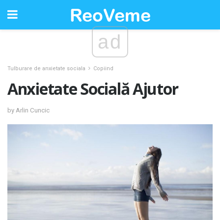
ad
Tulburare de anxietate sociala
Copiind
Anxietate Socială Ajutor
by Arlin Cuncic