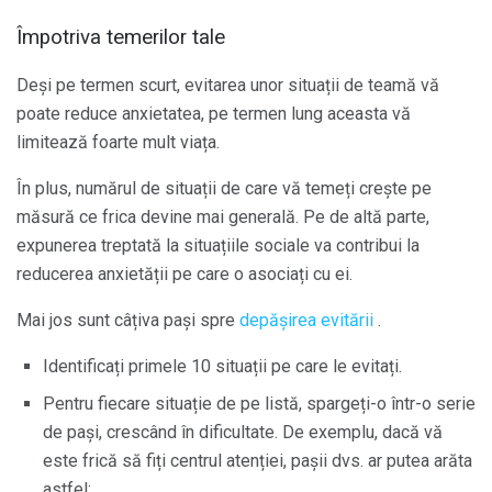
Împotriva temerilor tale
Deși pe termen scurt, evitarea unor situații de teamă vă
poate reduce anxietatea, pe termen lung aceasta vă
limitează foarte mult viața.
În plus, numărul de situații de care vă temeți crește pe
măsură ce frica devine mai generală. Pe de altă parte,
expunerea treptată la situațiile sociale va contribui la
reducerea anxietății pe care o asociați cu ei.
Mai jos sunt câțiva pași spre
depășirea evitării
.
Identificați primele 10 situații pe care le evitați.
Pentru fiecare situație de pe listă, spargeți-o într-o serie
de pași, crescând în dificultate. De exemplu, dacă vă
este frică să fiți centrul atenției, pașii dvs. ar putea arăta
astfel: