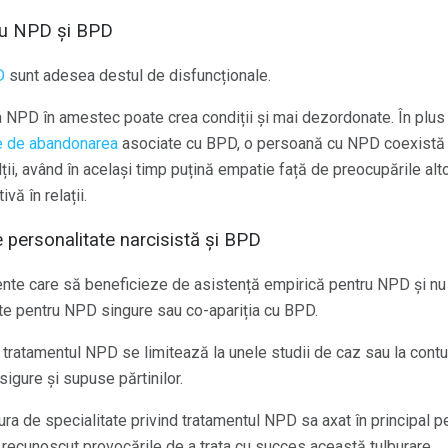
 cu NPD și BPD
D
sunt adesea destul de disfuncționale.
 NPD în amestec poate crea condiții și mai dezordonate. În plus
te de abandonarea
asociate cu BPD, o persoană cu NPD coexistă
ții, având în același timp puțină empatie față de preocupările al
ivă în relații.
e personalitate narcisistă și BPD
ente care să beneficieze de asistență empirică pentru NPD și nu 
ente pentru NPD singure sau co-apariția cu BPD.
 tratamentul NPD se limitează la unele studii de caz sau la contu
esigure și supuse părtinilor.
tura de specialitate privind tratamentul NPD sa axat în principal pe
a recunoscut provocările de a trata cu succes această tulburare.