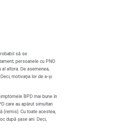
probabil să se
ratament; persoanele cu PND
 al altora. De asemenea,
eci, motivația lor de a-și
 simptomele BPD mai bune în
PD care au apărut simultan
ă (remis). Cu toate acestea,
loc după șase ani. Deci,