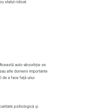
u statut ridicat
. Această auto-absorbție se
a sau alte domenii importante
D de a face față unui
ialitate psihologică și