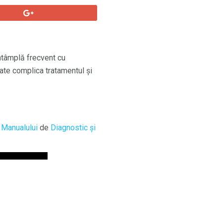
întâmplă frecvent cu
te complica tratamentul și
a
Manualului
de
Diagnostic și