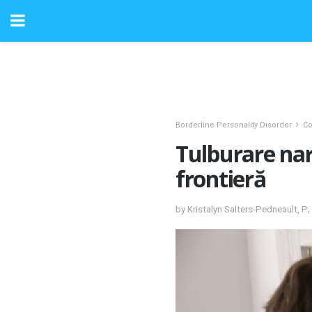
Borderline Personality Disorder
Co
Tulburare narc
frontieră
by Kristalyn Salters-Pedneault, P