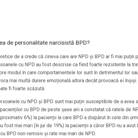
ea de personalitate narcisistă BPD?
retice de a crede că cineva care are NPD și BPD ar fi mai puțin 
soanele cu NPD au fost descrise ca fiind foarte rezistente la t
re modul în care comportamentele lor sunt în detrimentul lor sau
a mai multă durere emoțională altora decât provoacă ei înșiși. D
te fi foarte scăzută.
ersoanele cu NPD și BPD sunt mai puțin susceptibile de a avea
 pacienților cu BPD de peste șase ani a constatat că ratele de N
proximativ 6%) la pacienții la care BPD a dispărut în cele din urm
 fost mai mari (în jur de 19%) la pacienții a căror BPD nu a avut 
i cu BPD non-remisiv și rate mai mari de NPD.