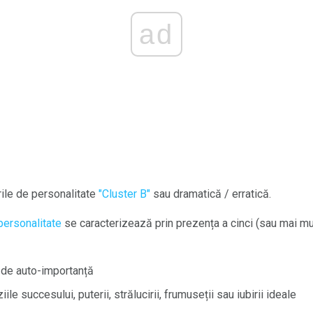
ad
rile de personalitate
"Cluster B"
sau dramatică / erratică.
personalitate
se caracterizează prin prezența a cinci (sau mai mu
 de auto-importanță
le succesului, puterii, strălucirii, frumuseții sau iubirii ideale