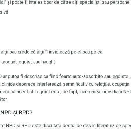
l" și poate fi înțeles doar de către alți specialiști sau persoane c
sivă
lții sau crede că alții îl invidiează pe el sau pe ea
 arogant, egoist sau haught
 ar putea fi descrise ca fiind foarte auto-absorbite sau egoiste
ări clinice deoarece interferează semnificativ cu relațiile, ocupați
ideră că acest stil egoist este, de fapt, încercarea individului NP
tor.
c NPD și BPD?
re NPD și BPD este discutată destul de des în literatura de spec