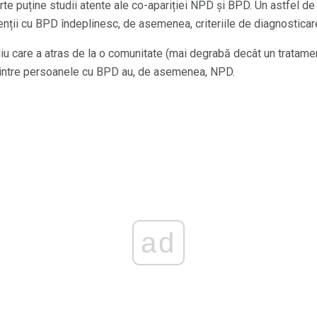
arte puține studii atente ale co-apariției NPD și BPD. Un astfel de
enții cu BPD îndeplinesc, de asemenea, criteriile de diagnostica
diu care a atras de la o comunitate (mai degrabă decât un tratame
intre persoanele cu BPD au, de asemenea, NPD.
ad