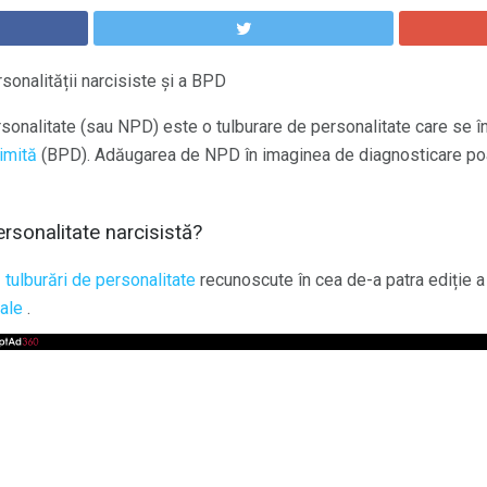
onalității narcisiste și a BPD
rsonalitate (sau NPD) este o tulburare de personalitate care se 
limită
(BPD). Adăugarea de NPD în imaginea de diagnosticare poa
rsonalitate narcisistă?
1
tulburări de personalitate
recunoscute în cea de-a patra ediție 
tale
.