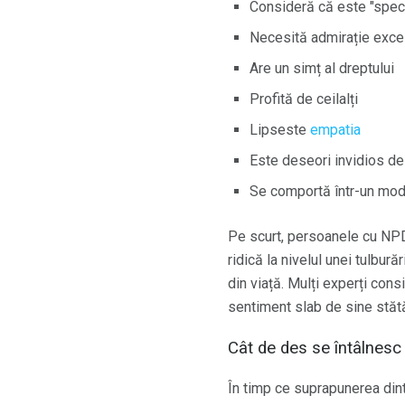
Consideră că este "specia
Necesită admirație exce
Are un simț al dreptului
Profită de ceilalți
Lipseste
empatia
Este deseori invidios de a
Se comportă într-un mod
Pe scurt, persoanele cu NPD
ridică la nivelul unei tulbur
din viață. Mulți experți cons
sentiment slab de sine stătă
Cât de des se întâlnes
În timp ce suprapunerea dint