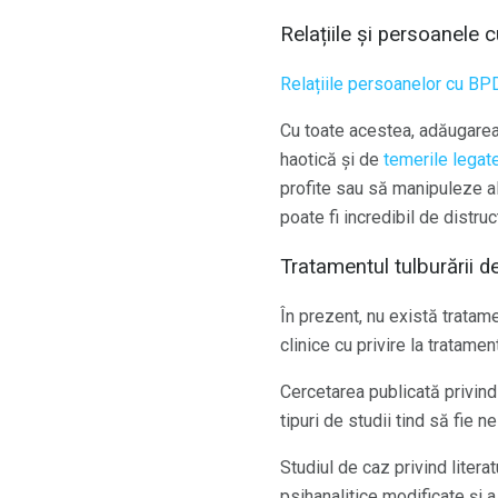
Relațiile și persoanele
Relațiile persoanelor cu BP
Cu toate acestea, adăugarea
haotică și de
temerile lega
profite sau să manipuleze al
poate fi incredibil de distruct
Tratamentul tulburării d
În prezent, nu există tratam
clinice cu privire la tratam
Cercetarea publicată privind
tipuri de studii tind să fie n
Studiul de caz privind litera
psihanalitice modificate și 