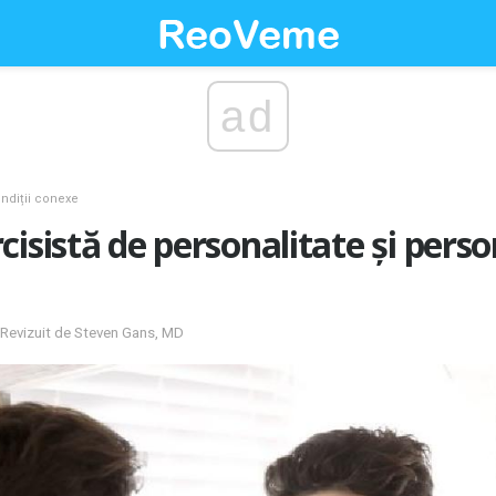
ad
ndiții conexe
isistă de personalitate și perso
; Revizuit de Steven Gans, MD