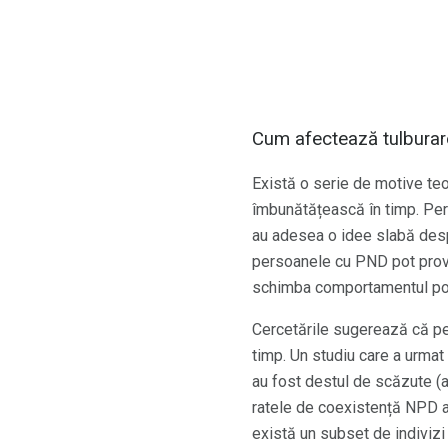
Cum afectează tulburar
Există o serie de motive teo
îmbunătățească în timp. Per
au adesea o idee slabă desp
persoanele cu PND pot provoc
schimba comportamentul poa
Cercetările sugerează că p
timp. Un studiu care a urmat
au fost destul de scăzute (a
ratele de coexistență NPD au
există un subset de indiviz