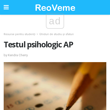
ad
Resurse pentru studenți
Ghiduri de studiu și sfaturi
Testul psihologic AP
by Kendra Cherry