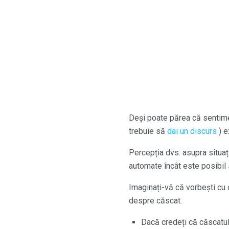
Deși poate părea că sentiment
trebuie să
dai un discurs
) e
Percepția dvs. asupra situaț
automate încât este posibil s
Imaginați-vă că vorbești cu 
despre căscat.
Dacă credeți că căscatul 