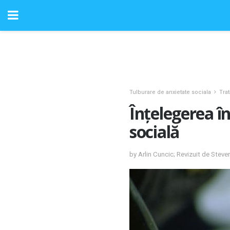
Tulburare de anxietate sociala
Tra
Înțelegerea î
socială
by Arlin Cuncic; Revizuit de Stev