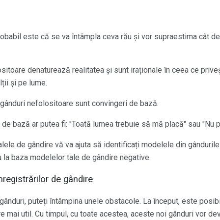
babil este că se va întâmpla ceva rău și vor supraestima cât de 
ositoare denaturează realitatea și sunt iraționale în ceea ce priv
ții și pe lume.
 gânduri nefolositoare sunt convingeri de bază.
e bază ar putea fi: "Toată lumea trebuie să mă placă" sau "Nu po
lele de gândire vă va ajuta să identificați modelele din gândurile
 la baza modelelor tale de gândire negative.
nregistrărilor de gândire
 gânduri, puteți întâmpina unele obstacole. La început, este posibil 
e mai util. Cu timpul, cu toate acestea, aceste noi gânduri vor dev