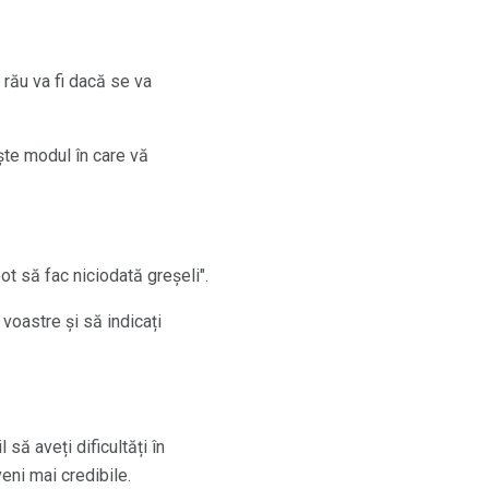
rău va fi dacă se va
ește modul în care vă
t să fac niciodată greșeli".
 voastre și să indicați
să aveți dificultăți în
eni mai credibile.