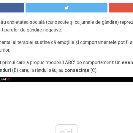
ntru anxietatea socială (cunoscute și ca jurnale de gândire) repre
 tiparelor de gândire negative.
ntal al terapiei susține că emoțiile și comportamentele pot fi 
rilor.
ost primul care a propus "modelul ABC" de comportament: Un
even
ânduri
(B) care, la rândul său, au
consecințe
(C).