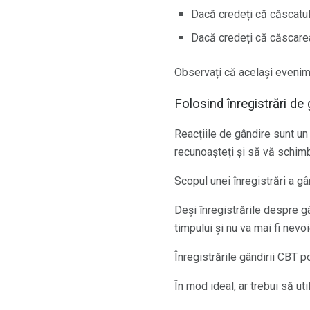
Dacă credeți că căscatul 
Dacă credeți că căscarea
Observați că același evenime
Folosind înregistrări de
Reacțiile de gândire sunt un
recunoașteți și să vă schimb
Scopul unei înregistrări a gâ
Deși înregistrările despre g
timpului și nu va mai fi nevoi
Înregistrările gândirii CBT p
În mod ideal, ar trebui să ut