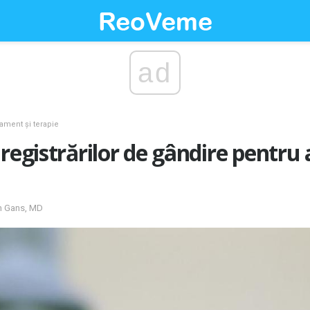
ad
tament și terapie
nregistrărilor de gândire pentru
en Gans, MD