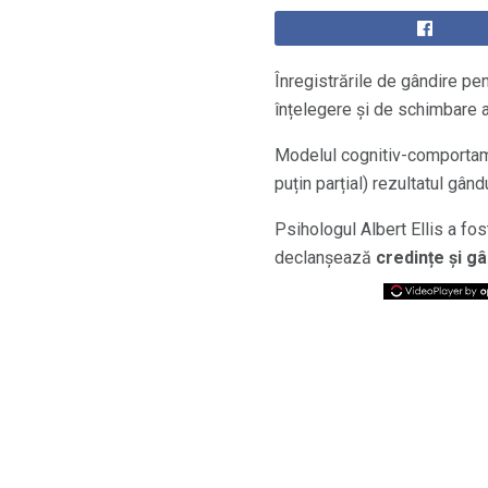
Înregistrările de gândire pe
înțelegere și de schimbare a
Modelul cognitiv-comportame
puțin parțial) rezultatul gându
Psihologul Albert Ellis a f
declanșează
credințe și g