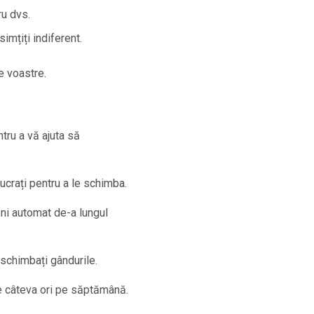
ru dvs.
mțiți indiferent.
e voastre.
tru a vă ajuta să
lucrați pentru a le schimba.
eni automat de-a lungul
ă schimbați gândurile.
 de câteva ori pe săptămână.