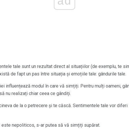
ad
ele tale sunt un rezultat direct al situațiilor (de exemplu, te simț
xistă de fapt un pas între situația și emoțiile tale: gândurile tale.
iei influențează modul în care vă simțiți. Pentru mulți oameni, gân
ă nu realizați chiar ceea ce gândiți.
cineva de la o petrecere și te căscă. Sentimentele tale vor diferi 
este nepoliticos, s-ar putea să vă simțiți supărat.