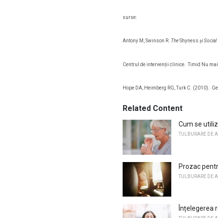
surse:
Antony M, Swinson R.
The
Shyness
și Socia
Centrul de intervenții clinice.
Timid Nu mai 
Hope DA, Heimberg RG, Turk C. (2010).
Ge
Related Content
Cum se utili
TULBURARE DE A
Prozac pentr
TULBURARE DE A
Înțelegerea r