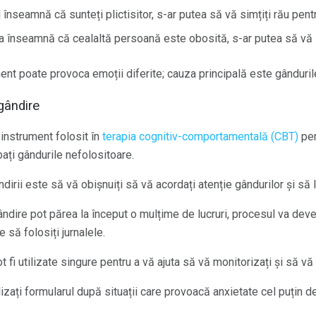
înseamnă că sunteți plictisitor, s-ar putea să vă simțiți rău pent
 înseamnă că cealaltă persoană este obosită, s-ar putea să vă si
nt poate provoca emoții diferite; cauza principală este gânduril
 gândire
 instrument folosit în
terapia cognitiv-comportamentală (CBT)
pen
ați gândurile nefolositoare.
ndirii este să vă obișnuiți să vă acordați atenție gândurilor și să 
ândire pot părea la început o mulțime de lucruri, procesul va dev
e să folosiți jurnalele.
ot fi utilizate singure pentru a vă ajuta să vă monitorizați și să v
ilizați formularul după situații care provoacă anxietate cel puțin