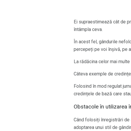
Ei supraestimează cât de pro
întâmpla ceva.
În acest fel, gândurile nefol
percepeți pe voi înșivă, pe al
La rădăcina celor mai multe
Câteva exemple de credințe d
Folosind în mod regulat jurna
credințele de bază care stau
Obstacole în utilizarea î
Când folosiți înregistrări de
adoptarea unui stil de gândir