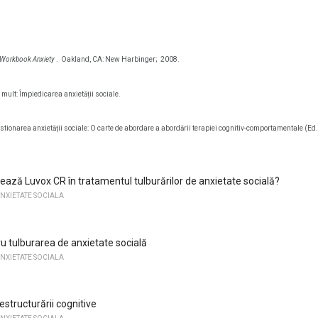
l Workbook Anxiety
.
Oakland, CA: New Harbinger;
2008.
mult: Împiedicarea anxietății sociale.
stionarea anxietății sociale: O carte de abordare a abordării terapiei cognitiv-comportamentale (Ed.
zează Luvox CR în tratamentul tulburărilor de anxietate socială?
NXIETATE SOCIALA
u tulburarea de anxietate socială
NXIETATE SOCIALA
estructurării cognitive