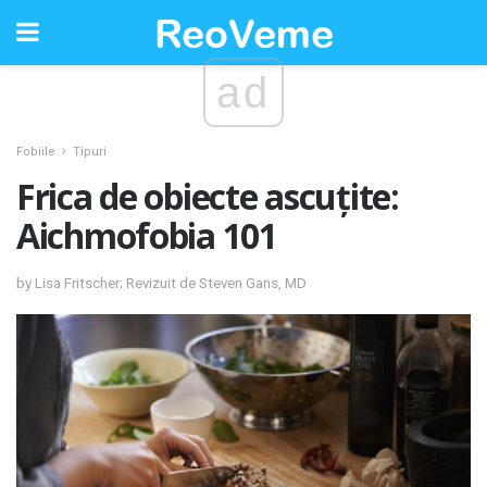
ad
Fobiile
Tipuri
Frica de obiecte ascuțite:
Aichmofobia 101
by Lisa Fritscher; Revizuit de Steven Gans, MD