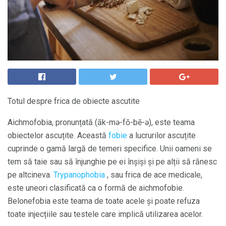
Totul despre frica de obiecte ascutite
Aichmofobia, pronunțată (āk-mə-fō-bē-ə), este teama
obiectelor ascuțite. Această
fobie
a lucrurilor ascuțite
cuprinde o gamă largă de temeri specifice. Unii oameni se
tem să taie sau să înjunghie pe ei înșiși și pe alții să rănesc
pe altcineva.
Trypanophobia
, sau frica de ace medicale,
este uneori clasificată ca o formă de aichmofobie.
Belonefobia este teama de toate acele și poate refuza
toate injecțiile sau testele care implică utilizarea acelor.