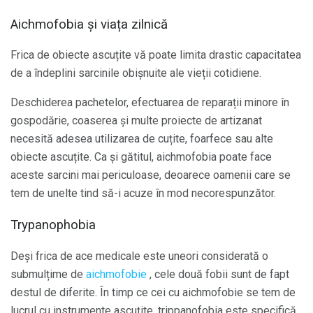
Aichmofobia și viața zilnică
Frica de obiecte ascuțite vă poate limita drastic capacitatea
de a îndeplini sarcinile obișnuite ale vieții cotidiene.
Deschiderea pachetelor, efectuarea de reparații minore în
gospodărie, coaserea și multe proiecte de artizanat
necesită adesea utilizarea de cuțite, foarfece sau alte
obiecte ascuțite. Ca și gătitul, aichmofobia poate face
aceste sarcini mai periculoase, deoarece oamenii care se
tem de unelte tind să-i acuze în mod necorespunzător.
Trypanophobia
Deși frica de ace medicale este uneori considerată o
submulțime de
aichmofobie
, cele două fobii sunt de fapt
destul de diferite. În timp ce cei cu aichmofobie se tem de
lucrul cu instrumente ascuțite, trippanofobia este specifică